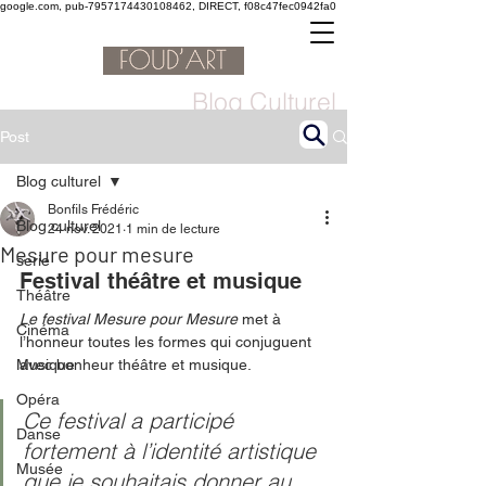
google.com, pub-7957174430108462, DIRECT, f08c47fec0942fa0
Blog Culturel
Post
Blog culturel
Bonfils Frédéric
Blog culturel
24 nov. 2021
1 min de lecture
Mesure pour mesure
serie
Festival théâtre et musique
Théâtre
Le festival Mesure pour Mesure
 met à 
Cinéma
l’honneur toutes les formes qui conjuguent 
Musique
avec bonheur théâtre et musique.
Opéra
Ce festival a participé 
Danse
fortement à l’identité artistique 
Musée
que je souhaitais donner au 