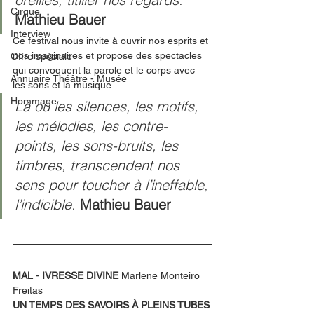
Cirque
Mathieu Bauer
Interview
Ce festival nous invite à ouvrir nos esprits et 
nos imaginaires et propose des spectacles 
Offre spéciale
qui convoquent la parole et le corps avec 
Annuaire Théâtre - Musée
les sons et la musique. 
Hommage
Là où les silences, les motifs, 
les mélodies, les contre-
points, les sons-bruits, les 
timbres, transcendent nos 
sens pour toucher à l’ineffable, 
l’indicible. 
Mathieu Bauer
MAL - IVRESSE DIVINE 
Marlene Monteiro 
Freitas
UN TEMPS DES SAVOIRS À PLEINS TUBES