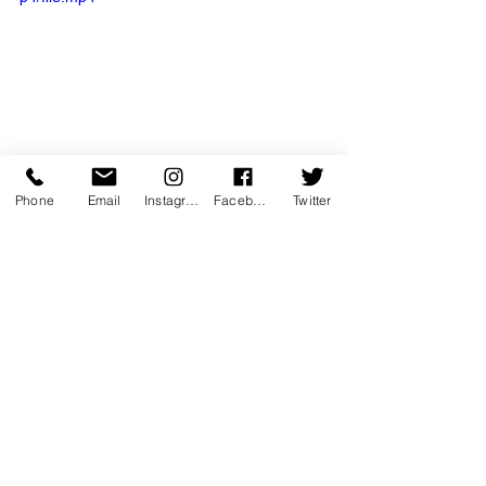
Phone
Email
Instagram
Facebook
Twitter
festival
les fous de foudart
théâtre
Musique
festival mesure pour mesure
Nouveau théâtre de Montreuil
Coup de cœur
Théâtre
Musique