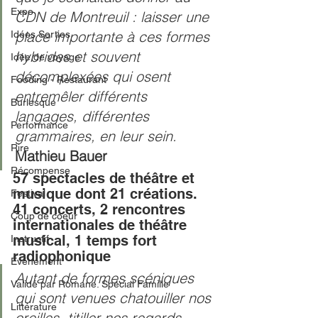
Expo
CDN de Montreuil : laisser une 
place importante à ces formes 
Idées Sorties
hybrides et souvent 
Idée de voyage
décomplexées qui osent 
Fooding - Restaurant
entremêler différents 
Burlesque
langages, différentes 
Performance
grammaires, en leur sein. 
Rire
Mathieu Bauer
Récompense
57 spectacles de théâtre et 
musique dont 21 créations. 
Festival
41 concerts, 2 rencontres 
Coup de coeur
internationales de théâtre 
musical, 1 temps fort 
Instructif
radiophonique
Événement
Autant de formes scéniques 
Validé par Romane. Spécial Famille
qui sont venues chatouiller nos 
Littérature
oreilles, titiller nos regards. 