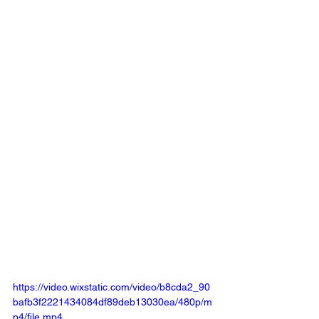
https://video.wixstatic.com/video/b8cda2_90
bafb3f2221434084df89deb13030ea/480p/m
p4/file.mp4