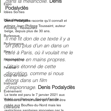
dans la mélancolie. 
Denis 
Expo
Podalydès
Idées Sorties
Idée de voyage
Denis Podalydès
 raconte qu’il connaît et 
admire Jean-Philippe Toussaint, auteur 
Fooding - Restaurant
belge, depuis plus de 30 ans. 
Burlesque
Il me fit don de ce texte il y a 
Performance
un peu plus d’un an dans un 
café à Paris, où il voulait me le 
Rire
remettre en mains propres. 
Récompense
J’étais étonné de cette 
Festival
discrétion, comme si nous 
Coup de coeur
étions dans un film 
Instructif
d’espionnage. 
Denis Podalydès
Événement
Le texte est paru le 7 janvier 2021 aux 
Validé par Romane. Spécial Famille
Éditions de Minuit alors qu’il devait être 
créée aux Bouffes-du-Nord mais les 
Littérature
restrictions sanitaires imposées par la 