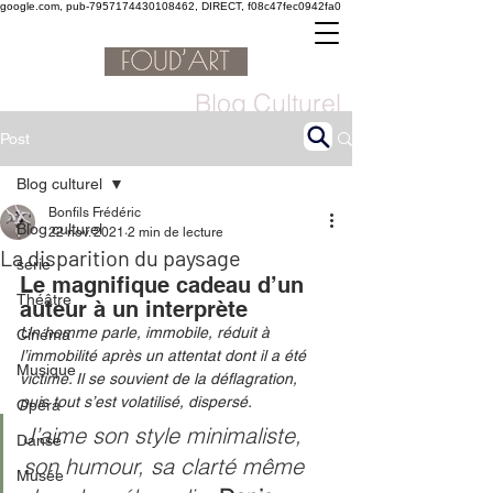
google.com, pub-7957174430108462, DIRECT, f08c47fec0942fa0
Blog Culturel
Post
Blog culturel
Bonfils Frédéric
Blog culturel
22 nov. 2021
2 min de lecture
La disparition du paysage
serie
Le magnifique cadeau d’un 
Théâtre
auteur à un interprète
Un homme parle, immobile, réduit à 
Cinéma
l’immobilité après un attentat dont il a été 
Musique
victime. Il se souvient de la déflagration, 
puis tout s’est volatilisé, dispersé. 
Opéra
J’aime son style minimaliste, 
Danse
son humour, sa clarté même 
Musée