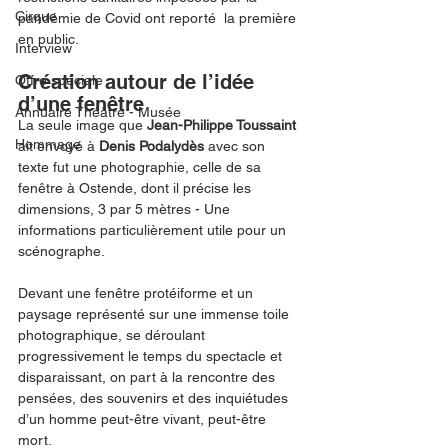
Cirque
pandémie de Covid ont reporté  la première 
en public. 
Interview
Création autour de l’idée 
Offre spéciale
d’une fenêtre
Annuaire Théâtre - Musée
La seule image que 
Jean-Philippe Toussaint
Hommage
ait envoyé à 
Denis Podalydès 
avec son 
texte fut une photographie, celle de sa 
fenêtre à Ostende, dont il précise les 
dimensions, 3 par 5 mètres - Une 
informations particulièrement utile pour un 
scénographe.
Devant une fenêtre protéiforme et un 
paysage représenté sur une immense toile 
photographique, se déroulant 
progressivement le temps du spectacle et 
disparaissant, on part à la rencontre des 
pensées, des souvenirs et des inquiétudes 
d’un homme peut-être vivant, peut-être 
mort.  