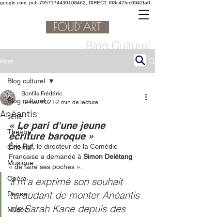
google.com, pub-7957174430108462, DIRECT, f08c47fec0942fa0
Blog Culturel
Post
Blog culturel
Bonfils Frédéric
Blog culturel
19 nov. 2021
2 min de lecture
Anéantis
serie
« Le pari d'une jeune 
Théâtre
écriture baroque »
Éric Ruf,
 le directeur de la Comédie 
Cinéma
Française a demandé à 
Simon Delétang
Musique
« de faire ses poches ».
Opéra
il m'a exprimé son souhait 
taraudant de monter Anéantis 
Danse
de Sarah Kane depuis des 
Musée