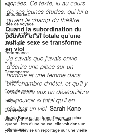
années. Ce texte, lu au cours 
Expo
de ses jeunes études, qui lui a 
Idées Sorties
ouvert le champ du théâtre. 
Idée de voyage
Quand la subordination du 
Fooding - Restaurant
pouvoir et si totale qu’une 
nuit de sexe se transforme 
Burlesque
en viol
Performance
Je savais que j'avais envie 
Rire
d'écrire une pièce sur un 
Récompense
homme et une femme dans 
Festival
une chambre d'hôtel, et qu'il y 
avait entre eux un déséquilibre 
Coup de coeur
de pouvoir si total qu'il en 
Instructif
résultait un viol. 
Sarah Kane
Événement
Sarah Kane 
est en train d’écrire sa pièce 
Validé par Romane. Spécial Famille
quand,  lors d’une pause, elle voit dans un 
Littérature
journal télévisé un reportage sur une vieille 