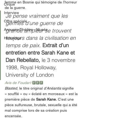
femme en Bosnie qui témoigne de l’horreur 
Cirque
de la guerre. 
Interview
Je pense vraiment que les 
Offre spéciale
germes d’une guerre de 
grande ampleur se trouvent 
Annuaire Théâtre - Musée
toujours dans la civilisation en 
Hommage
temps de paix. 
Extrait d’un 
entretien entre Sarah Kane et 
Dan Rebellato,
 le 3 novembre 
1998, Royal Holloway, 
University of London
Avis de Foudart 
🅵🅵🅵
Blasted
, le titre original 
d’Anéantis
 signifie 
« soufflé » ou « éclaté en morceaux » est la 
première pièce de 
Sarah Kane.
 C’est une 
pièce sulfureuse, brutale, sexuelle qui a été 
mal comprise lors de sa création puis 
encensée.  