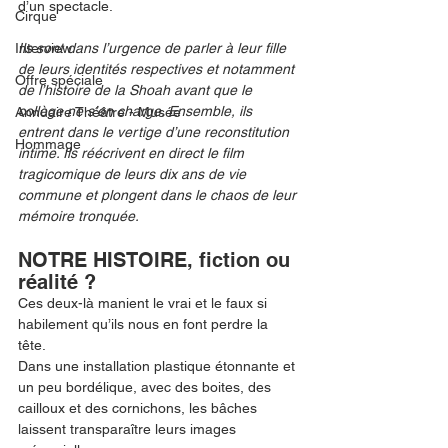
d’un spectacle.  
Cirque
Interview
Ils sont dans l’urgence de parler à leur fille 
de leurs identités respectives et notamment 
Offre spéciale
de l’histoire de la Shoah avant que le 
collège ne s’en charge. Ensemble, ils 
Annuaire Théâtre - Musée
entrent dans le vertige d’une reconstitution 
Hommage
intime. Ils réécrivent en direct le film 
tragicomique de leurs dix ans de vie 
commune et plongent dans le chaos de leur 
mémoire tronquée.
NOTRE HISTOIRE, fiction ou 
réalité ?  
Ces deux-là manient le vrai et le faux si 
habilement qu’ils nous en font perdre la 
tête. 
Dans une installation plastique étonnante et 
un peu bordélique, avec des boites, des 
cailloux et des cornichons, les bâches 
laissent transparaître leurs images 