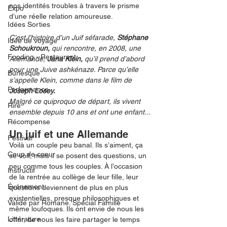
nos identités troubles à travers le prisme 
Expo
d’une réelle relation amoureuse. 
Idées Sorties
C’est l’histoire d’un Juif séfarade, 
Stéphane 
Idée de voyage
Schoukroun,
 qui rencontre, en 2008, une 
Fooding - Restaurant
Allemande, 
Jana Klein, 
qu’il prend d’abord 
pour une Juive ashkénaze. Parce qu’elle 
Burlesque
s’appelle Klein, comme dans le film de 
Performance
Joseph Losey.
Malgré ce quiproquo de départ, ils vivent 
Rire
ensemble depuis 10 ans et ont une enfant...
Récompense
Un juif et une Allemande
Festival
Voilà un couple peu banal. Ils s’aiment, ça 
Coup de coeur
se voit, mais il se posent des questions, un 
peu comme tous les couples. À l’occasion 
Instructif
de la rentrée au collège de leur fille, leur 
Événement
questions deviennent de plus en plus 
existentielles, presque philosophiques et 
Validé par Romane. Spécial Famille
même loufoques. Ils ont envie de nous les 
Littérature
offrir, de nous les faire partager le temps 