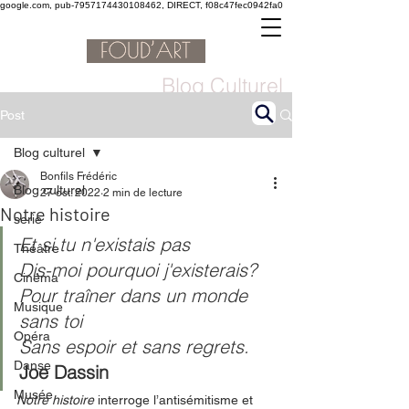
google.com, pub-7957174430108462, DIRECT, f08c47fec0942fa0
Blog Culturel
Post
Blog culturel
Bonfils Frédéric
Blog culturel
27 oct. 2022
2 min de lecture
Notre histoire
serie
Et si tu n'existais pas
Théâtre
Dis-moi pourquoi j'existerais?
Cinéma
Pour traîner dans un monde 
Musique
sans toi
Opéra
Sans espoir et sans regrets. 
Danse
Joe Dassin
Musée
Notre histoire
 interroge l’antisémitisme et 