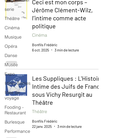
Blog culturel
Ceci est mon corps –
Jérôme Clément-Wilz,
serie
l’intime comme acte
Théâtre
politique
Cinéma
Cinéma
Musique
Bonfils Frédéric
Opéra
6 oct. 2025
3 min de lecture
Danse
Musée
Expo
Les Suppliques : L'Histoire
Idées Sorties
Intime des Juifs de France
Idée de
sous Vichy Resurgit au
voyage
Théâtre
Fooding -
Théâtre
Restaurant
Bonfils Frédéric
Burlesque
22 janv. 2025
3 min de lecture
Performance