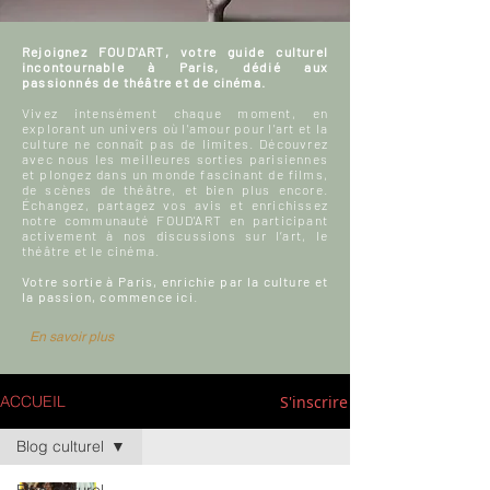
Rejoignez FOUD'ART, votre guide culturel
incontournable à Paris, dédié aux
passionnés de théâtre et de cinéma.
Vivez intensément chaque moment, en
explorant un univers où l'amour pour l'art et la
culture ne connaît pas de limites. Découvrez
avec nous les meilleures sorties parisiennes
et plongez dans un monde fascinant de films,
de scènes de théâtre, et bien plus encore.
Échangez, partagez vos avis et enrichissez
notre communauté FOUD'ART en participant
activement à nos discussions sur l’art, le
théâtre et le cinéma.
Votre sortie à Paris, enrichie par la culture et
la passion, commence ici.
En savoir plus
S'inscrire
ACCUEIL
Blog culturel