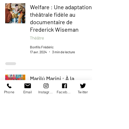
Welfare : Une adaptation
théâtrale fidèle au
documentaire de
Frederick Wiseman
Théâtre
Bonfils Frédéric
17 avr. 2024
3 min de lecture
Marilú Marini : À la
Rencontre d'une Femme
Phone
Email
Instagram
Facebook
Twitter
d'Exception
Coup de coeur
Bonfils Frédéric
2 avr. 2024
2 min de lecture