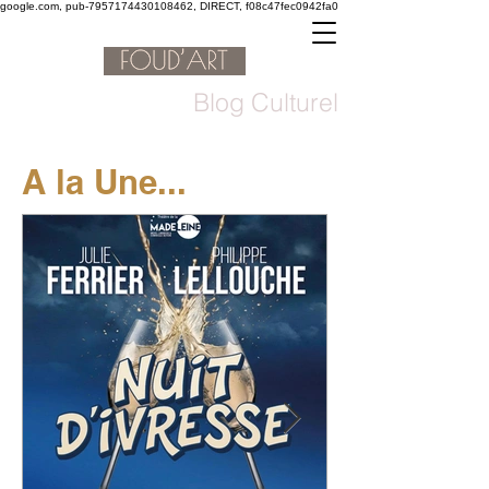
google.com, pub-7957174430108462, DIRECT, f08c47fec0942fa0
Blog Culturel
A la Une...