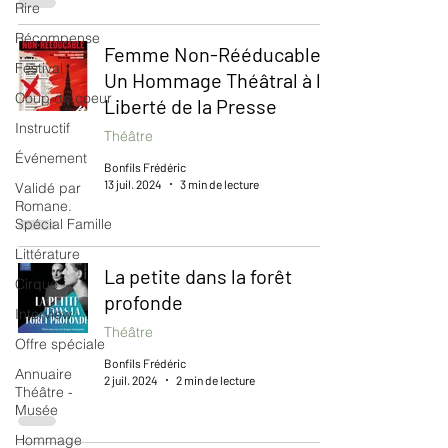
Rire
Récompense
Femme Non-Rééducable :
Festival
Un Hommage Théâtral à la
Coup de coeur
Liberté de la Presse
Instructif
Théâtre
Événement
Bonfils Frédéric
13 juil. 2024
3 min de lecture
Validé par
Romane.
Spécial Famille
Littérature
La petite dans la forêt
Cirque
profonde
Interview
Théâtre
Offre spéciale
Bonfils Frédéric
Annuaire
2 juil. 2024
2 min de lecture
Théâtre -
Musée
Hommage