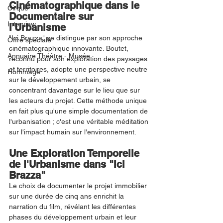
Cinématographique dans le 
Cirque
Documentaire sur 
Interview
l'Urbanisme
"Ici Brazza" se distingue par son approche 
Offre spéciale
cinématographique innovante. Boutet, 
Annuaire Théâtre - Musée
reconnu pour son exploration des paysages 
et territoires, adopte une perspective neutre 
Hommage
sur le développement urbain, se 
concentrant davantage sur le lieu que sur 
les acteurs du projet. Cette méthode unique 
en fait plus qu'une simple documentation de 
l'urbanisation ; c'est une véritable méditation 
sur l'impact humain sur l'environnement.
Une Exploration Temporelle 
de l'Urbanisme dans "Ici 
Brazza"
Le choix de documenter le projet immobilier 
sur une durée de cinq ans enrichit la 
narration du film, révélant les différentes 
phases du développement urbain et leur 