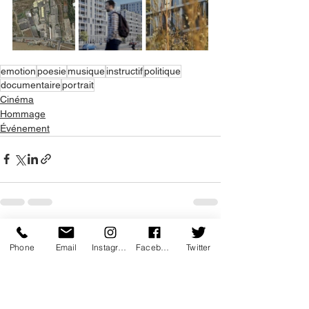
emotion
poesie
musique
instructif
politique
documentaire
portrait
Cinéma
Hommage
Événement
Voir tout
Posts récents
Phone
Email
Instagram
Facebook
Twitter