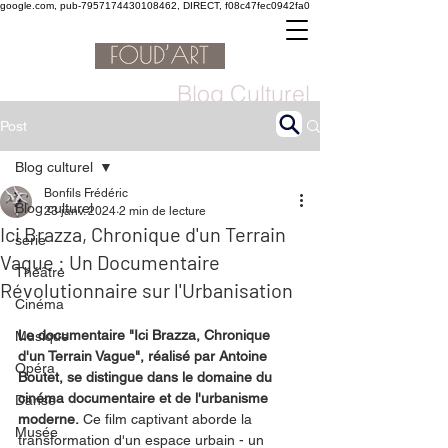
google.com, pub-7957174430108462, DIRECT, f08c47fec0942fa0
Blog Culturel
Post
Blog culturel
Bonfils Frédéric
Blog culturel
23 janv. 2024
2 min de lecture
Ici Brazza, Chronique d'un Terrain
serie
Vague : Un Documentaire
Théâtre
Révolutionnaire sur l'Urbanisation
Cinéma
Le documentaire "Ici Brazza, Chronique 
Musique
d'un Terrain Vague", réalisé par Antoine 
Opéra
Boutet, se distingue dans le domaine du 
cinéma documentaire et de l'urbanisme 
Danse
moderne.
 Ce film captivant aborde la 
Musée
transformation d'un espace urbain - un 