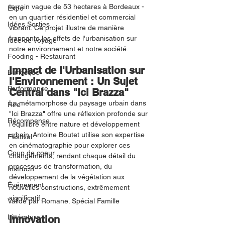
terrain vague de 53 hectares à Bordeaux - 
Expo
en un quartier résidentiel et commercial 
Idées Sorties
vibrant. Ce projet illustre de manière 
frappante les effets de l'urbanisation sur 
Idée de voyage
notre environnement et notre société.
Fooding - Restaurant
Impact de l'Urbanisation sur 
Burlesque
l'Environnement : Un Sujet 
Performance
Central dans "Ici Brazza"
La métamorphose du paysage urbain dans 
Rire
"Ici Brazza" offre une réflexion profonde sur 
Récompense
l'équilibre entre nature et développement 
urbain. Antoine Boutet utilise son expertise 
Festival
en cinématographie pour explorer ces 
Coup de coeur
changements, rendant chaque détail du 
processus de transformation, du 
Instructif
développement de la végétation aux 
Événement
nouvelles constructions, extrêmement 
significatif.
Validé par Romane. Spécial Famille
Littérature
Innovation 