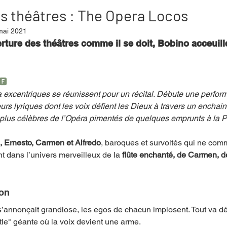
s théâtres : The Opera Locos
mai 2021
mpense
Festival
Coup de coeur
Instructif
erture des théâtres comme il se doit, Bobino acceuil
. Spécial Famille
Littérature
Cirque
Interview
🅵
 excentriques se réunissent pour un récital. Débute une perfor
urs lyriques dont les voix défient les Dieux à travers un enchai
 plus célèbres de l’Opéra pimentés de quelques emprunts à la P
re - Musée
Hommage
i, Ernesto, Carmen et Alfredo
, baroques et survoltés qui ne com
t dans l’univers merveilleux de la 
flûte enchanté, de Carmen, d
ion
s’annonçait grandiose, les egos de chacun implosent. Tout va dé
tle" géante où la voix devient une arme.