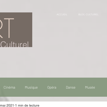
ACCUEIL
BLOG CULTUREL
Culturel
Cinéma
Musique
Opéra
Danse
Musée
 mai 2021
1 min de lecture
 de voyage
Fooding - Restaurant
Burlesque