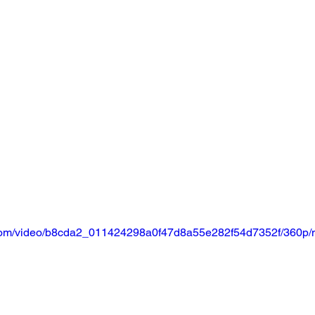
ic.com/video/b8cda2_011424298a0f47d8a55e282f54d7352f/360p/