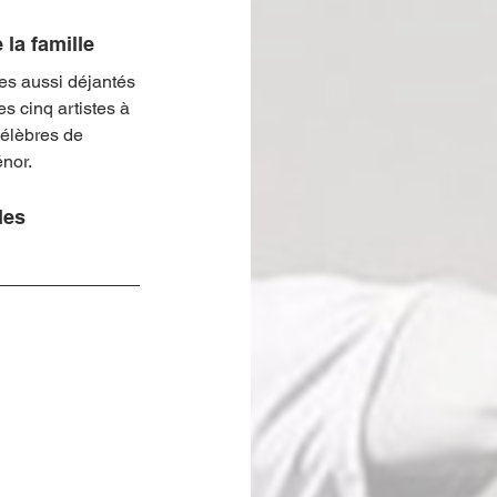
la famille 
es aussi déjantés 
s cinq artistes à 
célèbres de 
nor. 
les 