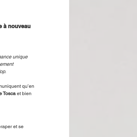
le à nouveau 
mance unique 
nement 
op. 
muniquent qu’en 
e Tosca 
et bien 
raper et se 