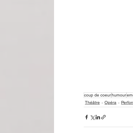
coup de coeur
humour
em
Théâtre
Opéra
Perfo