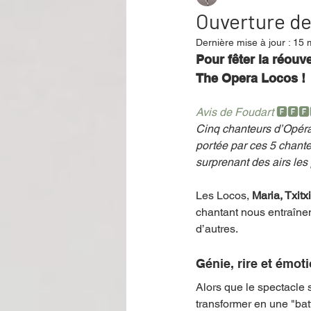
Ouverture de
Dernière mise à jour :
15 
Performance
Rire
Réco
Pour fêter la réouv
The Opera Locos ! 
Événement
Validé par Romane
Avis de Foudart 
🅵🅵🅵
Cinq chanteurs d’Opéra
portée par ces 5 chante
surprenant des airs les
Offre spéciale
Annuaire Théât
Les Locos, 
Maria, Txitx
chantant nous entraînen
d’autres. 
Génie, rire et émot
Alors que le spectacle 
transformer en une "bat