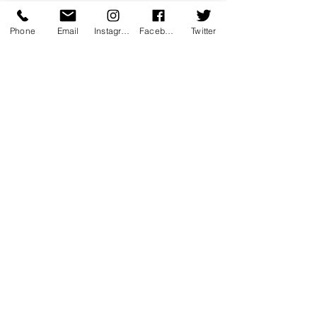
Voir tout
Posts récents
Phone
Email
Instagram
Facebook
Twitter
3 commentaires