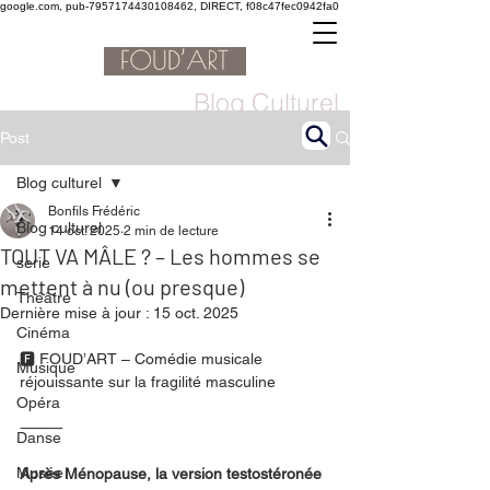
google.com, pub-7957174430108462, DIRECT, f08c47fec0942fa0
Blog Culturel
Post
Blog culturel
Bonfils Frédéric
Blog culturel
14 oct. 2025
2 min de lecture
TOUT VA MÂLE ? – Les hommes se
serie
mettent à nu (ou presque)
Théâtre
Dernière mise à jour :
15 oct. 2025
Cinéma
🅵 FOUD’ART – Comédie musicale 
Musique
réjouissante sur la fragilité masculine
Opéra
⸻
Danse
Musée
Après Ménopause, la version testostéronée