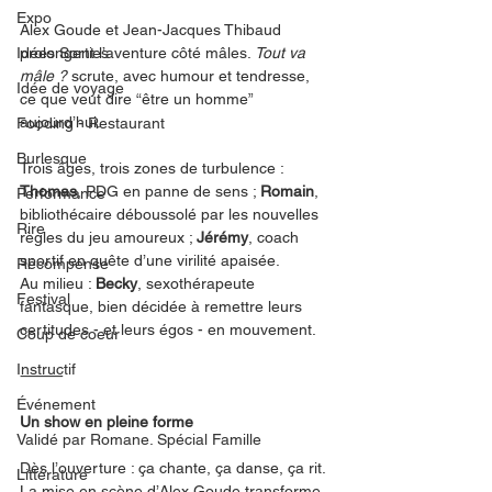
Expo
Alex Goude et Jean-Jacques Thibaud 
Idées Sorties
prolongent l’aventure côté mâles. 
Tout va 
mâle ?
 scrute, avec humour et tendresse, 
Idée de voyage
ce que veut dire “être un homme” 
aujourd’hui.
Fooding - Restaurant
Burlesque
Trois âges, trois zones de turbulence :
Thomas
, PDG en panne de sens ; 
Romain
, 
Performance
bibliothécaire déboussolé par les nouvelles 
Rire
règles du jeu amoureux ; 
Jérémy
, coach 
sportif en quête d’une virilité apaisée.
Récompense
Au milieu : 
Becky
, sexothérapeute 
Festival
fantasque, bien décidée à remettre leurs 
certitudes - et leurs égos - en mouvement.
Coup de coeur
Instructif
⸻
Événement
Un show en pleine forme
Validé par Romane. Spécial Famille
Dès l’ouverture : ça chante, ça danse, ça rit.
Littérature
La mise en scène d’Alex Goude transforme 