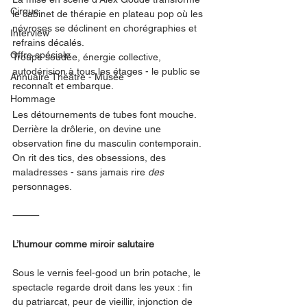
Cirque
le cabinet de thérapie en plateau pop où les 
névroses se déclinent en chorégraphies et 
Interview
refrains décalés.
Offre spéciale
Troupe soudée, énergie collective, 
autodérision à tous les étages - le public se 
Annuaire Théâtre - Musée
reconnaît et embarque.
Hommage
Les détournements de tubes font mouche. 
Derrière la drôlerie, on devine une 
observation fine du masculin contemporain. 
On rit des tics, des obsessions, des 
maladresses - sans jamais rire 
des
personnages.
⸻
L’humour comme miroir salutaire
Sous le vernis feel-good un brin potache, le 
spectacle regarde droit dans les yeux : fin 
du patriarcat, peur de vieillir, injonction de 