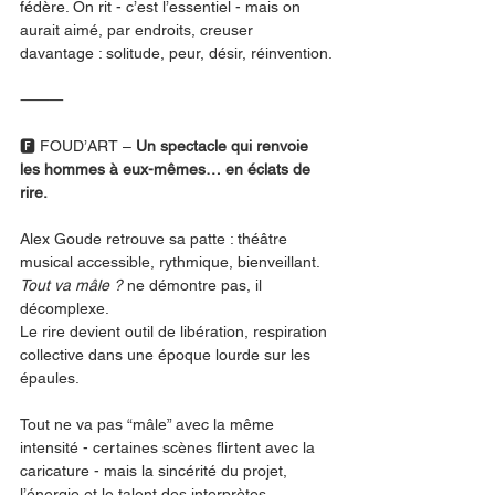
fédère. On rit - c’est l’essentiel - mais on 
aurait aimé, par endroits, creuser 
davantage : solitude, peur, désir, réinvention.
⸻
🅵 FOUD’ART – 
Un spectacle qui renvoie 
les hommes à eux-mêmes… en éclats de 
rire.
Alex Goude retrouve sa patte : théâtre 
musical accessible, rythmique, bienveillant. 
Tout va mâle ?
 ne démontre pas, il 
décomplexe.
Le rire devient outil de libération, respiration 
collective dans une époque lourde sur les 
épaules.
Tout ne va pas “mâle” avec la même 
intensité - certaines scènes flirtent avec la 
caricature - mais la sincérité du projet, 
l’énergie et le talent des interprètes 