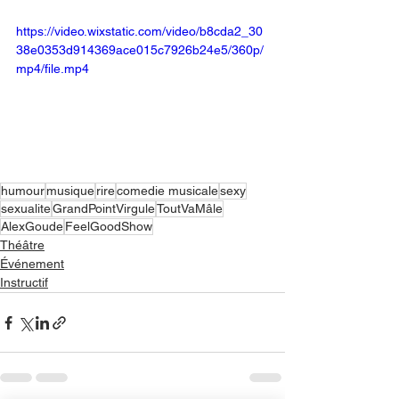
https://video.wixstatic.com/video/b8cda2_30
38e0353d914369ace015c7926b24e5/360p/
mp4/file.mp4
humour
musique
rire
comedie musicale
sexy
sexualite
GrandPointVirgule
ToutVaMâle
AlexGoude
FeelGoodShow
Théâtre
Événement
Instructif