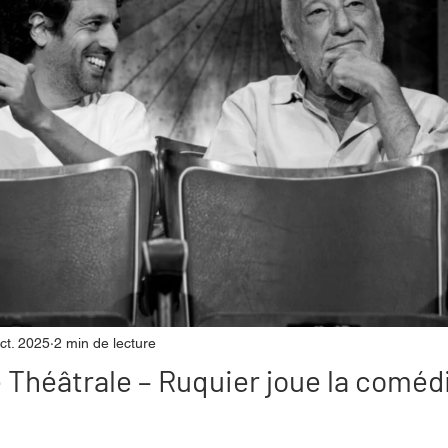
mpense
Festival
Coup de coeur
Instructif
. Spécial Famille
Littérature
Cirque
Interview
re - Musée
Hommage
ct. 2025
2 min de lecture
 Théâtrale – Ruquier joue la coméd