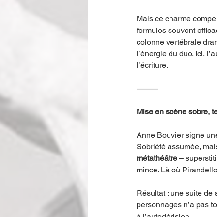
Mais ce charme compense
formules souvent efficac
colonne vertébrale dram
l’énergie du duo. Ici, l
l’écriture.
⸻
Mise en scène sobre, te
Anne Bouvier signe une
Sobriété assumée, mais s
métathéâtre
 – supersti
mince. Là où Pirandello
Résultat : une suite de 
personnages n’a pas tou
à l’autodérision.