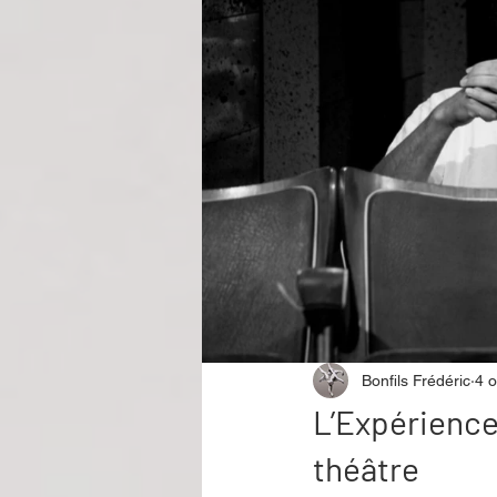
Performance
Rire
Réco
Événement
Validé par Romane
Offre spéciale
Annuaire Théât
Bonfils Frédéric
4 o
L’Expérience
théâtre