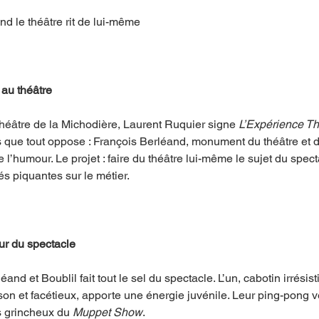
 le théâtre rit de lui-même
au théâtre
héâtre de la Michodière, Laurent Ruquier signe 
L’Expérience Th
que tout oppose : François Berléand, monument du théâtre et d
e l’humour. Le projet : faire du théâtre lui-même le sujet du specta
és piquantes sur le métier.
ur du spectacle
éand et Boublil fait tout le sel du spectacle. L’un, cabotin irrésis
isson et facétieux, apporte une énergie juvénile. Leur ping-pong 
s grincheux du 
Muppet Show
.