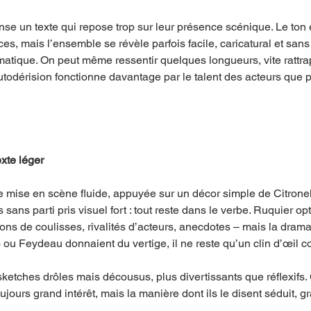
 un texte qui repose trop sur leur présence scénique. Le ton e
es, mais l’ensemble se révèle parfois facile, caricatural et sans 
atique. On peut même ressentir quelques longueurs, vite rattra
’autodérision fonctionne davantage par le talent des acteurs que pa
xte léger
 mise en scène fluide, appuyée sur un décor simple de Citronel
ans parti pris visuel fort : tout reste dans le verbe. Ruquier opt
tions de coulisses, rivalités d’acteurs, anecdotes – mais la dra
 ou Feydeau donnaient du vertige, il ne reste qu’un clin d’œil c
sketches drôles mais décousus, plus divertissants que réflexifs.
jours grand intérêt, mais la manière dont ils le disent séduit, g