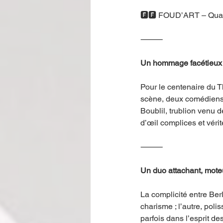
🅵🅵 FOUD’ART – Quand
⸻
Un hommage facétieux 
Pour le centenaire du T
scène, deux comédiens 
Boublil, trublion venu d
d’œil complices et vérit
⸻
Un duo attachant, mote
La complicité entre Berl
charisme ; l’autre, pol
parfois dans l’esprit de