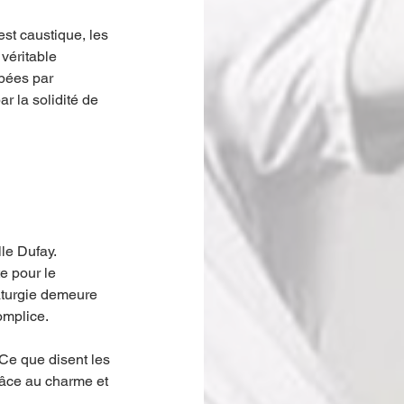
st caustique, les 
véritable 
pées par 
r la solidité de 
le Dufay. 
e pour le 
maturgie demeure 
omplice.
 Ce que disent les 
râce au charme et 