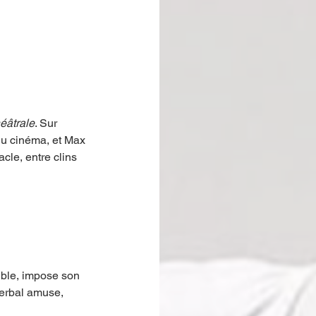
éâtrale
. Sur 
u cinéma, et Max 
cle, entre clins 
tible, impose son 
verbal amuse, 