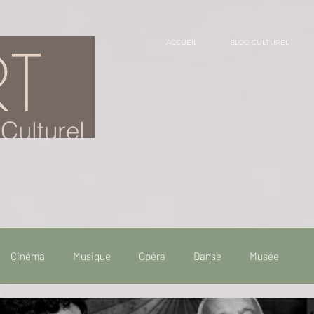
ACCUEIL
BLOG CULTUREL
Culturel
Cinéma
Musique
Opéra
Danse
Musée
 de voyage
Fooding - Restaurant
Burlesque