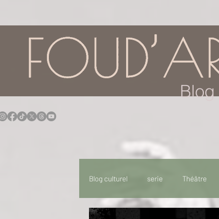
google.com, pub-7957174430108462, DIRECT, f08c47fec0942fa0
Blog 
Blog culturel
serie
Théâtre
Expo
Idées Sorties
Idée