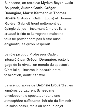
Sur scène, on retrouve 
Myriam Boyer
, 
Lucie 
Boujenah
, 
Audran Cattin
, 
Grégori 
Derangère
, 
Martin Karmann
 et 
Thomas 
Ribière
. Si Audran Cattin (Louis) et Thomas 
Ribière (Gabriel) tirent nettement leur 
épingle du jeu – incarnant à merveille la 
cruauté froide et l’arrogance malsaine – 
tous ne parviennent pas à être aussi 
énigmatiques qu’on l’espérait.
Le rôle pivot du Professeur Cadell, 
interprété par 
Grégori Derangère
, reste le 
gage de la révélation morale du spectacle. 
C’est lui qui incarne la bascule entre 
fascination, doute et effroi.
La scénographie de 
Delphine Brouard
 et les 
lumières de 
Laurent Scheegans
enveloppent le spectateur dans une 
atmosphère suffocante, héritée du film noir : 
un salon cossu, mais où chaque objet 