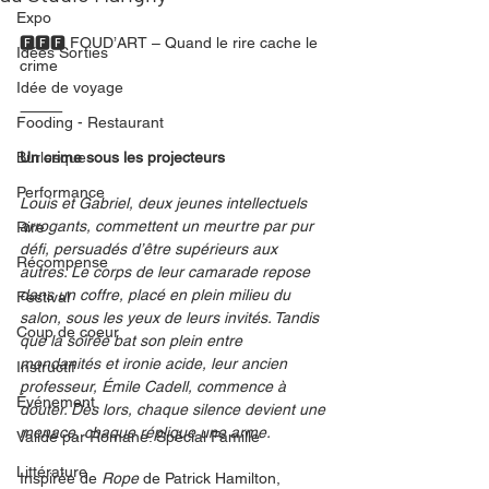
Expo
🅵🅵🅵 FOUD’ART – Quand le rire cache le 
Idées Sorties
crime
Idée de voyage
⸻
Fooding - Restaurant
Burlesque
Un crime sous les projecteurs
Performance
Louis et Gabriel, deux jeunes intellectuels 
arrogants, commettent un meurtre par pur 
Rire
défi, persuadés d’être supérieurs aux 
Récompense
autres. Le corps de leur camarade repose 
dans un coffre, placé en plein milieu du 
Festival
salon, sous les yeux de leurs invités. Tandis 
Coup de coeur
que la soirée bat son plein entre 
mondanités et ironie acide, leur ancien 
Instructif
professeur, Émile Cadell, commence à 
Événement
douter. Dès lors, chaque silence devient une 
menace, chaque réplique une arme.
Validé par Romane. Spécial Famille
Littérature
Inspirée de 
Rope
 de Patrick Hamilton, 