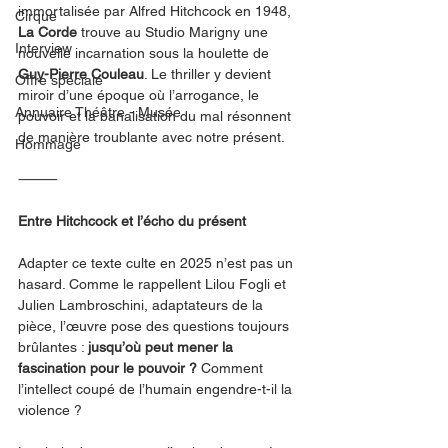
immortalisée par Alfred Hitchcock en 1948, 
Cirque
La Corde
 trouve au Studio Marigny une 
Interview
nouvelle incarnation sous la houlette de 
Guy-Pierre Couleau
. Le thriller y devient 
Offre spéciale
miroir d’une époque où l’arrogance, le 
Annuaire Théâtre - Musée
pouvoir et la banalisation du mal résonnent 
de manière troublante avec notre présent.
Hommage
⸻
Entre Hitchcock et l’écho du présent
Adapter ce texte culte en 2025 n’est pas un 
hasard. Comme le rappellent Lilou Fogli et 
Julien Lambroschini, adaptateurs de la 
pièce, l’œuvre pose des questions toujours 
brûlantes : 
jusqu’où peut mener la 
fascination pour le pouvoir ?
 Comment 
l’intellect coupé de l’humain engendre-t-il la 
violence ?