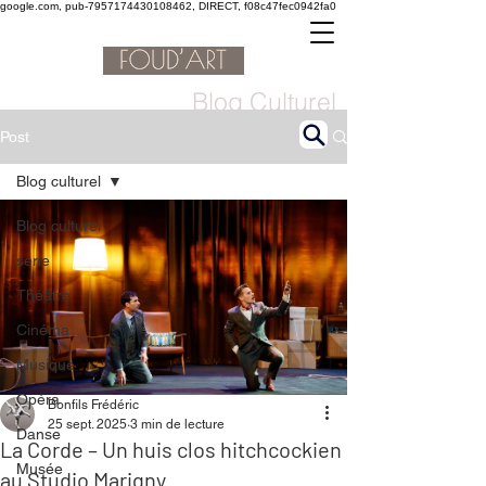
google.com, pub-7957174430108462, DIRECT, f08c47fec0942fa0
Blog Culturel
Post
Blog culturel
Blog culturel
serie
Théâtre
Cinéma
Musique
Opéra
Bonfils Frédéric
25 sept. 2025
3 min de lecture
Danse
La Corde – Un huis clos hitchcockien
Musée
au Studio Marigny