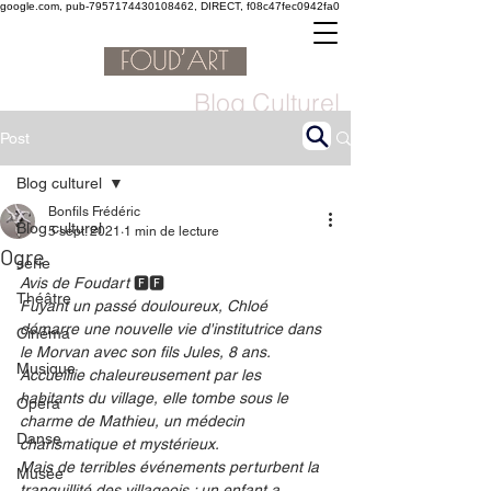
google.com, pub-7957174430108462, DIRECT, f08c47fec0942fa0
Blog Culturel
Post
Blog culturel
Bonfils Frédéric
Blog culturel
5 sept. 2021
1 min de lecture
Ogre
serie
Avis de Foudart 
🅵🅵
Théâtre
Fuyant un passé douloureux, Chloé 
démarre une nouvelle vie d'institutrice dans 
Cinéma
le Morvan avec son fils Jules, 8 ans. 
Musique
Accueillie chaleureusement par les 
habitants du village, elle tombe sous le 
Opéra
charme de Mathieu, un médecin 
Danse
charismatique et mystérieux.
Mais de terribles événements perturbent la 
Musée
tranquillité des villageois : un enfant a 