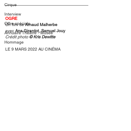
Cirque
Interview
OGRE
Offre spéciale
Un film de 
Arnaud Malherbe
avec
 Ana Girardot, Samuel Jouy
Annuaire Théâtre - Musée
Crédit photo 
©️ Kris Dewitte
Hommage
LE 9 MARS 2022 AU CINÉMA