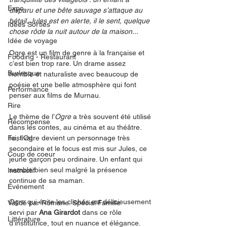
Expo
disparu et une bête sauvage s’attaque au 
bétail. Jules est en alerte, il le sent, quelque 
Idées Sorties
chose rôde la nuit autour de la maison...
Idée de voyage
Ogre est un film de genre à la française et 
Fooding - Restaurant
c’est bien trop rare. Un drame assez 
Burlesque
horrible et naturaliste avec beaucoup de 
poésie et une belle atmosphère qui font 
Performance
penser aux films de Murnau. 
Rire
Le thème de l’
Ogre
 a très souvent été utilisé 
Récompense
dans les contes, au cinéma et au théâtre. 
Festival
Ici, l’Ogre devient un personnage très 
secondaire et le focus est mis sur Jules, ce 
Coup de coeur
jeune garçon peu ordinaire. Un enfant qui 
semble bien seul malgré la présence 
Instructif
continue de sa maman. 
Événement
Ogre qui évite les clichés est délicieusement 
Validé par Romane. Spécial Famille
servi par 
Ana Girardot
 dans ce rôle 
Littérature
d’institutrice, tout en nuance et élégance. 