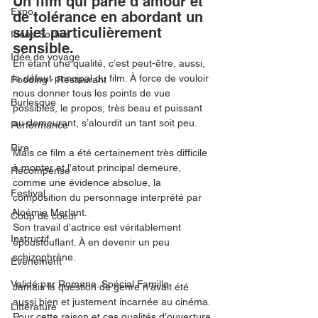
Un film qui parle d’amour et 
Expo
de tolérance en abordant un 
sujet particulièrement 
Idées Sorties
sensible. 
Idée de voyage
En étant une qualité, c’est peut-être, aussi, 
le défaut principal du film. À force de vouloir 
Fooding - Restaurant
nous donner tous les points de vue 
Burlesque
possibles, le propos, très beau et puissant 
au demeurant, s’alourdit un tant soit peu. 
Performance
Rire
Mais ce film a été certainement très difficile 
à monter et l’atout principal demeure, 
Récompense
comme une évidence absolue, la 
Festival
composition du personnage interprété par 
Noémie Merlant. 
Coup de coeur
Son travail d’actrice est véritablement 
Instructif
époustouflant. À en devenir un peu 
schizophrène. 
Événement
Validé par Romane. Spécial Famille
Jamais la question de genre n’avait été 
aussi bien et justement incarnée au cinéma. 
Littérature
Pour cette raison et ces qualités d’ouverture 