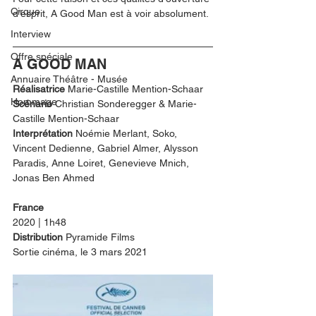
Cirque
d’esprit, A Good Man est à voir absolument. 
Interview
Offre spéciale
A GOOD MAN
Annuaire Théâtre - Musée
Réalisatrice 
Marie-Castille Mention-Schaar
Hommage
Scénario 
Christian Sonderegger & Marie-
Castille Mention-Schaar
Interprétation 
Noémie Merlant, Soko, 
Vincent Dedienne, Gabriel Almer, Alysson 
Paradis, Anne Loiret, Genevieve Mnich, 
Jonas Ben Ahmed
France
2020 | 1h48
Distribution 
Pyramide Films
Sortie cinéma, le 3 mars 2021