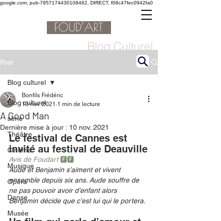
google.com, pub-7957174430108462, DIRECT, f08c47fec0942fa0
Blog Culturel
Post
Blog culturel
Bonfils Frédéric
Blog culturel
10 nov. 2021
1 min de lecture
A Good Man
serie
Dernière mise à jour :
10 nov. 2021
Théâtre
Le festival de Cannes est 
invité au festival de Deauville
Cinéma
Avis de Foudart 
🅵🅵
Musique
Aude et Benjamin s’aiment et vivent 
ensemble depuis six ans. Aude souffre de 
Opéra
ne pas pouvoir avoir d’enfant alors 
Danse
Benjamin décide que c’est lui qui le portera.
Musée