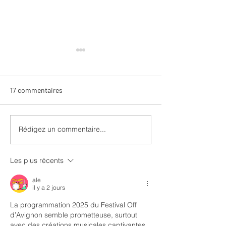
17 commentaires
Rédigez un commentaire...
Les Dactylos – Chronique
Festival Off Avig
douce-amère d’un couple
Le vivant comme
de bureau
résistance
Les plus récents
ale
il y a 2 jours
La programmation 2025 du Festival Off 
d’Avignon semble prometteuse, surtout 
avec des créations musicales captivantes 