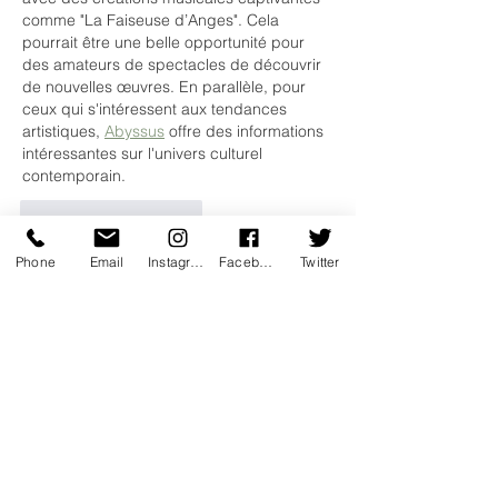
comme "La Faiseuse d’Anges". Cela 
pourrait être une belle opportunité pour 
des amateurs de spectacles de découvrir 
de nouvelles œuvres. En parallèle, pour 
ceux qui s'intéressent aux tendances 
artistiques, 
Abyssus
 offre des informations 
intéressantes sur l'univers culturel 
contemporain.
J'aime
Répondre
Phone
Email
Instagram
Facebook
Twitter
ale
il y a 2 jours
La diversité des créations proposées par 
Ace & Co pour le Festival Off d’Avignon 
2025 est impressionnante. J'ai 
particulièrement hâte de découvrir "La 
Faiseuse d’Anges", qui promet une 
expérience poignante. Cela montre bien 
l'engagement de l'agence envers un 
théâtre vivant et accessible, tout en 