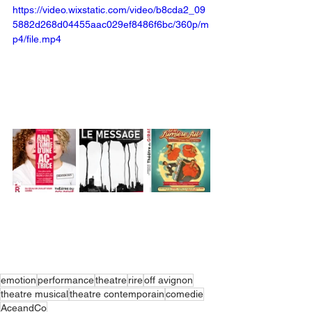
https://video.wixstatic.com/video/b8cda2_09
5882d268d04455aac029ef8486f6bc/360p/m
p4/file.mp4
emotion
performance
theatre
rire
off avignon
theatre musical
theatre contemporain
comedie
AceandCo