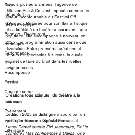
Depuis plusieurs années, l’agence de 
Expo
diffusion Ace & Co s’est imposée comme un 
Idées Sorties
acteur incontournable du Festival Off 
d’Avignon. Repérée pour son flair artistique 
Idée de voyage
et sa fidélité à un théâtre aussi inventif que 
Fooding - Restaurant
populaire, elle accompagne à nouveau en 
2025 une programmation aussi dense que 
Burlesque
diversifiée. Entre premières créations et 
Performance
retours de spectacles à succès, la cuvée 
promet de faire du bruit dans les ruelles 
Rire
avignonnaises.
Récompense
Festival
Coup de coeur
Créations tous azimuts : du théâtre à la 
Instructif
chanson
Événement
L’édition 2025 se distingue d’abord par un 
Validé par Romane. Spécial Famille
goût affirmé pour le spectacle musical. 
Lionel Damei chante Zizi Jeanmaire
, 
Fini la 
Littérature
comédie ! Mes confidences à Dalida
, 
Une 