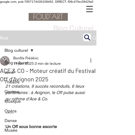
google.com, pub-7957174430108462, DIRECT, f08c47fec0942fa0
Blog Culturel
Post
Blog culturel
Bonfils Frédéric
Blog culturel
11 juin 2025
3 min de lecture
ACE & CO – Moteur créatif du Festival
serie
Off d’Avignon 2025
Théâtre
21 créations, 9 succès reconduits, 6 lieux 
Cinéma
partenaires : à Avignon, le Off pulse aussi 
au rythme d’Ace & Co.
Musique
Opéra
Danse
Un Off sous bonne escorte
Musée