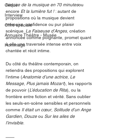
histoire de la musique en 70 minutes
ou 
Cirque
encore 
Et la lumière fut !
 : autant de 
Interview
propositions où la musique devient 
mémoire, confidence ou pur plaisir 
Offre spéciale
scénique. 
La Faiseuse d’Anges
, création 
Annuaire Théâtre - Musée
annoncée comme poignante, promet quant 
à elle une traversée intense entre voix 
Hommage
chantée et récit intime.
Du côté du théâtre contemporain, on 
retiendra des propositions qui explorent 
l’intime (
Anatomie d’une actrice
, 
Le 
Message
, 
Plus jamais Mozart
), les rapports 
de pouvoir (
L’éducation de Rita
), ou la 
frontière entre fiction et vérité. Sans oublier 
les seuls-en-scène sensibles et personnels 
comme 
Il était un cœur
, 
Solitude d’un Ange 
Gardien
, 
Douze
 ou 
Sur les ailes de 
l’invisible
.