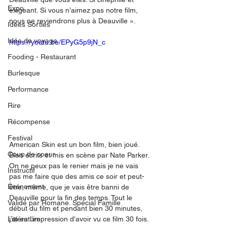
Expo
exigeant. Si vous n’aimez pas notre film, 
nous ne reviendrons plus à Deauville ». 
Idées Sorties
Idée de voyage
https://youtu.be/EPyG5p9jN_c
Fooding - Restaurant
Burlesque
Performance
Rire
Récompense
Festival
American Skin est un bon film, bien joué. 
Coup de coeur
Bien écrits et mis en scène par Nate Parker. 
On ne peux pas le renier mais je ne vais 
Instructif
pas me faire que des amis ce soir et peut-
Événement
être, même, que je vais être banni de 
Deauville pour la fin des temps. Tout le 
Validé par Romane. Spécial Famille
début du film et pendant bien 30 minutes, 
j’ai eu l’impression d’avoir vu ce film 30 fois. 
Littérature