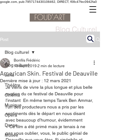
google.com, pub-7957174430108462, DIRECT, f08c47fec0942fa0
Blog Culturel
Post
Blog culturel
Bonfils Frédéric
Blog culturel
10 sept. 2019
2 min de lecture
American Skin. Festival de Deauville
serie
Dernière mise à jour :
12 mars 2021
Théâtre
Je viens de vivre la plus longue et plus belle 
ovation du ce festival de Deauville pour 
Cinéma
l’instant  En même temps Tarek Ben Ammar, 
Musique
l’un des producteurs nous a pris par les 
sentiments dès le départ en nous disant 
Opéra
avec beaucoup d’humour, évidemment  
Danse
« Ce film a été primé mais je tenais à ne 
pas vous oublier, vous, le public génial de 
Musée
Deauville que vous êtes. Si cinéphile et 