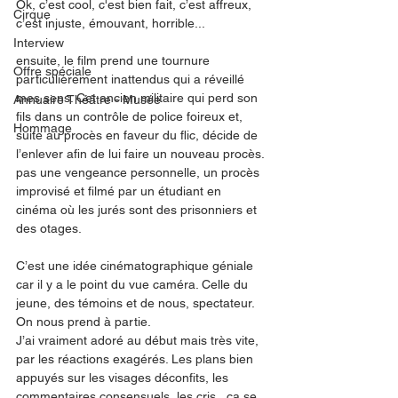
Ok, c’est cool, c'est bien fait, c’est affreux, 
Cirque
c’est injuste, émouvant, horrible...
Interview
ensuite, le film prend une tournure 
Offre spéciale
particulièrement inattendus qui a réveillé 
mes sens. Cet ancien militaire qui perd son 
Annuaire Théâtre - Musée
fils dans un contrôle de police foireux et, 
Hommage
suite au procès en faveur du flic, décide de 
l’enlever afin de lui faire un nouveau procès. 
pas une vengeance personnelle, un procès 
improvisé et filmé par un étudiant en 
cinéma où les jurés sont des prisonniers et 
des otages. 
C’est une idée cinématographique géniale 
car il y a le point du vue caméra. Celle du 
jeune, des témoins et de nous, spectateur. 
On nous prend à partie. 
J’ai vraiment adoré au début mais très vite, 
par les réactions exagérés. Les plans bien 
appuyés sur les visages déconfits, les 
commentaires consensuels, les cris...ça se 