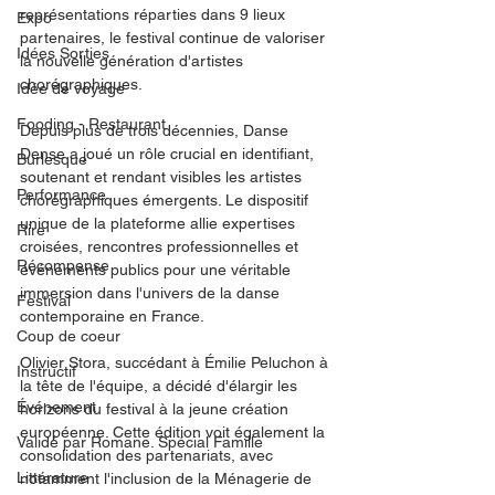
représentations réparties dans 9 lieux 
Expo
partenaires, le festival continue de valoriser 
Idées Sorties
la nouvelle génération d'artistes 
chorégraphiques.
Idée de voyage
Fooding - Restaurant
Depuis plus de trois décennies, Danse 
Dense a joué un rôle crucial en identifiant, 
Burlesque
soutenant et rendant visibles les artistes 
Performance
chorégraphiques émergents. Le dispositif 
unique de la plateforme allie expertises 
Rire
croisées, rencontres professionnelles et 
Récompense
événements publics pour une véritable 
immersion dans l'univers de la danse 
Festival
contemporaine en France.
Coup de coeur
Olivier Stora, succédant à Émilie Peluchon à 
Instructif
la tête de l'équipe, a décidé d'élargir les 
Événement
horizons du festival à la jeune création 
européenne. Cette édition voit également la 
Validé par Romane. Spécial Famille
consolidation des partenariats, avec 
Littérature
notamment l'inclusion de la Ménagerie de 