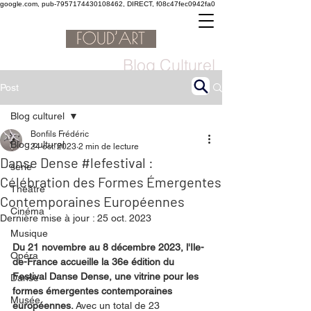
google.com, pub-7957174430108462, DIRECT, f08c47fec0942fa0
Blog Culturel
Post
Blog culturel
Bonfils Frédéric
Blog culturel
24 oct. 2023
2 min de lecture
Danse Dense #lefestival :
serie
Célébration des Formes Émergentes
Théâtre
Contemporaines Européennes
Cinéma
Dernière mise à jour :
25 oct. 2023
Musique
Du 21 novembre au 8 décembre 2023, l'Ile-
Opéra
de-France accueille la 36e édition du 
Festival Danse Dense, une vitrine pour les 
Danse
formes émergentes contemporaines 
Musée
européennes. 
Avec un total de 23 