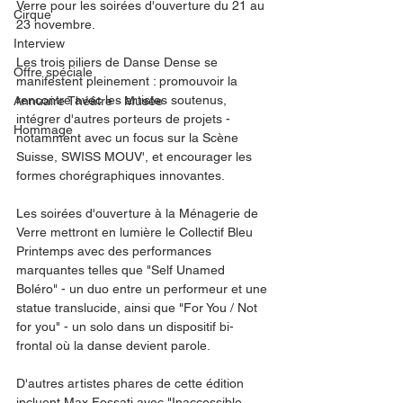
Verre pour les soirées d'ouverture du 21 au 
Cirque
23 novembre.
Interview
Les trois piliers de Danse Dense se 
Offre spéciale
manifestent pleinement : promouvoir la 
rencontre avec les artistes soutenus, 
Annuaire Théâtre - Musée
intégrer d'autres porteurs de projets - 
Hommage
notamment avec un focus sur la Scène 
Suisse, SWISS MOUV', et encourager les 
formes chorégraphiques innovantes.
Les soirées d'ouverture à la Ménagerie de 
Verre mettront en lumière le Collectif Bleu 
Printemps avec des performances 
marquantes telles que "Self Unamed 
Boléro" - un duo entre un performeur et une 
statue translucide, ainsi que "For You / Not 
for you" - un solo dans un dispositif bi-
frontal où la danse devient parole.
D'autres artistes phares de cette édition 
incluent Max Fossati avec "Inaccessible 