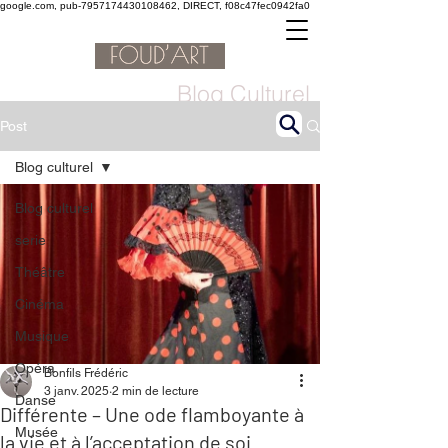
google.com, pub-7957174430108462, DIRECT, f08c47fec0942fa0
Blog Culturel
Post
Blog culturel
Blog culturel
serie
Théâtre
Cinéma
Musique
Opéra
Bonfils Frédéric
3 janv. 2025
2 min de lecture
Danse
Différente – Une ode flamboyante à
Musée
la vie et à l’acceptation de soi