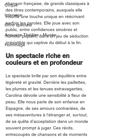
chanson française, de grands classiques à 
Cirque
des titres contemporains, auxquels elle 
Interview
insuffle une touche unique en réécrivant 
parfois les paroles. Elle joue avec son 
Offre spéciale
public, entre confidences sincères et 
Annuaire Théâtre - Musée
humour piquant, dans un jeu de séduction 
irrésistible qui captive du début à la fin.
Hommage
Un spectacle riche en 
couleurs et en profondeur
Le spectacle brille par son équilibre entre 
légèreté et gravité. Derrière les paillettes, 
les plumes et les tenues extravagantes, 
Carolina dévoile une sensibilité à fleur de 
peau. Elle nous parle de son enfance en 
Espagne, de ses amours contrariées, de 
ses mésaventures à l’étranger et, surtout, 
de sa quête d’acceptation dans un monde 
souvent prompt à juger. Ces récits, 
entrecoupés de chansons et de moments 