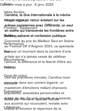
Expo
Dernière mise à jour :
6 janv. 2025
Idées Sorties
Carolina, la diva internationale à la mèche 
Idée de voyage
rouge, signe un retour éclatant sur les 
scènes parisiennes avec 
Différente
, un seul 
Fooding - Restaurant
en scène qui transcende les frontières entre 
Burlesque
théâtre, cabaret et confession publique.
Couronné du prix du Meilleur Seul en Scène 
Performance
au Festival Off d’Avignon 2024, ce spectacle 
marque un tournant dans la carrière d’une 
Rire
artiste qui n’a jamais cessé de célébrer 
Récompense
l’amour, la différence et la liberté d’être soi-
même.
Festival
Coup de coeur
Dès les premières minutes, Carolina nous 
emporte dans son univers bigarré, un 
Instructif
maelstrom d’émotions mêlant chansons 
Événement
populaires, anecdotes personnelles et 
éclats de rire. Sa voix chaude et puissante, 
Validé par Romane. Spécial Famille
aux accents qui roucoulent, revisite avec 
Littérature
malice et émotion le répertoire de la 