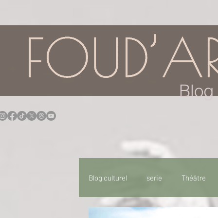
google.com, pub-7957174430108462, DIRECT, f08c47fec0942fa0
Blog 
Blog culturel
serie
Théâtre
Expo
Idées Sorties
Idée