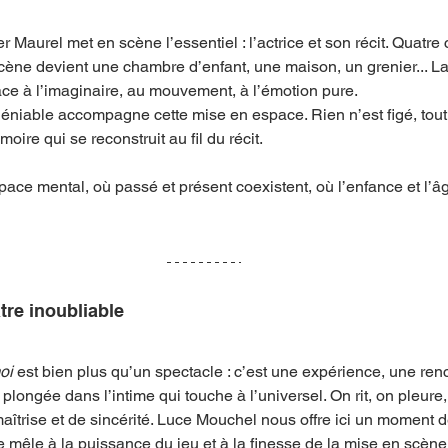
ier Maurel met en scène l’essentiel : l’actrice et son récit. Quatre
scène devient une chambre d’enfant, une maison, un grenier... La
lace à l’imaginaire, au mouvement, à l’émotion pure.
éniable accompagne cette mise en espace. Rien n’est figé, tout
ire qui se reconstruit au fil du récit.
ace mental, où passé et présent coexistent, où l’enfance et l’âg
re inoubliable
oi
 est bien plus qu’un spectacle : c’est une expérience, une ren
 plongée dans l’intime qui touche à l’universel. On rit, on pleure,
aîtrise et de sincérité. Luce Mouchel nous offre ici un moment de
se mêle à la puissance du jeu et à la finesse de la mise en scène