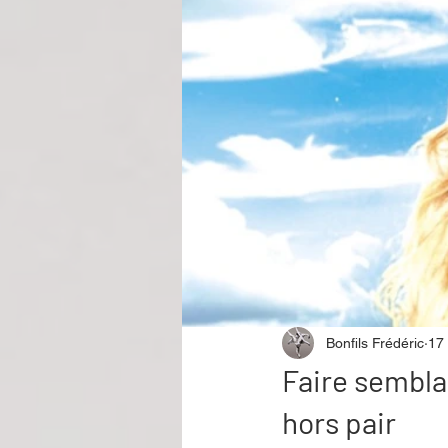
Performance
Rire
Réco
Événement
Validé par Romane
Offre spéciale
Annuaire Théât
Bonfils Frédéric
17 
Faire sembla
hors pair