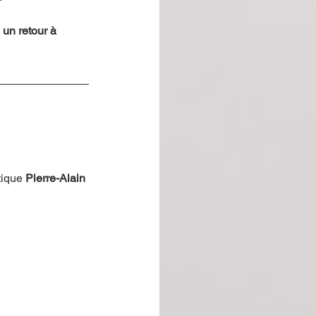
un retour à 
tique 
Pierre-Alain 