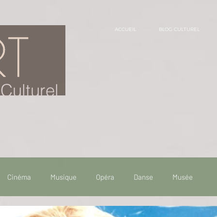
ACCUEIL
BLOG CULTUREL
Culturel
Cinéma
Musique
Opéra
Danse
Musée
 de voyage
Fooding - Restaurant
Burlesque