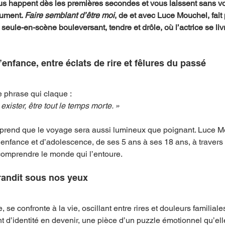
us happent dès les premières secondes et vous laissent sans vo
lument. 
Faire semblant d’être moi
, de et avec Luce Mouchel, fait 
seule-en-scène bouleversant, tendre et drôle, où l’actrice se li
enfance, entre éclats de rire et fêlures du passé
phrase qui claque :
exister, être tout le temps morte. »
mprend que le voyage sera aussi lumineux que poignant. Luce Mo
’enfance et d’adolescence, de ses 5 ans à ses 18 ans, à travers 
e comprendre le monde qui l’entoure.
 grandit sous nos yeux
 se confronte à la vie, oscillant entre rires et douleurs familial
t d’identité en devenir, une pièce d’un puzzle émotionnel qu’ell