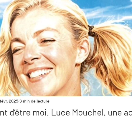
mpense
Festival
Coup de coeur
Instructif
. Spécial Famille
Littérature
Cirque
Interview
re - Musée
Hommage
févr. 2025
3 min de lecture
nt d’être moi, Luce Mouchel, une ac