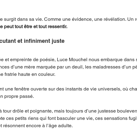
âtre surgit dans sa vie. Comme une évidence, une révélation. Un r
le peut tout être et tout ressentir.
cutant et infiniment juste
lée et empreinte de poésie, Luce Mouchel nous embarque dans 
ilences d’une mère marquée par un deuil, les maladresses d’un p
ne fratrie haute en couleur.
 une fenêtre ouverte sur des instants de vie universels, où ch
on propre passé.
à tour drôle et poignante, mais toujours d’une justesse boulever
te ces petits riens qui font basculer une vie, ces sensations fugi
et résonnent encore à l’âge adulte.