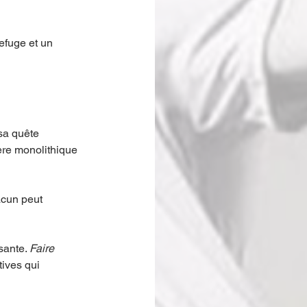
efuge et un 
sa quête 
ère monolithique 
acun peut 
sante. 
Faire 
tives qui 