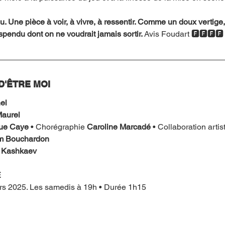
 Une pièce à voir, à vivre, à ressentir. Comme un doux vertige, 
spendu dont on ne voudrait jamais sortir. 
Avis Foudart 🅵🅵🅵🅵
D'ÊTRE MOI
el
Maurel
ue Caye
 • Chorégraphie 
Caroline Marcadé
 • Collaboration artis
m Bouchardon
 Kashkaev
E
rs 2025. Les samedis à 19h • Durée 1h15