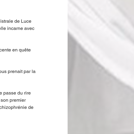
istrale de Luce 
lle incarne avec 
scente en quête 
ous prenait par la 
e passe du rire 
 son premier 
schizophrénie de 