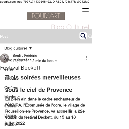
google.com, pub-7957174430108462, DIRECT, f08c47fec0942fa0
Blog Culturel
Post
Blog culturel
Bonfils Frédéric
Blog culturel
13 juil. 2022
2 min de lecture
Festival Beckett
serie
Trois soirées merveilleuses 
Théâtre
Cinéma
sous le ciel de Provence 
Musique
En plein air, dans le cadre enchanteur de 
l’ÔKHRA, l’Écomusée de l’ocre, le village de 
Opéra
Roussillon-en-Provence, va accueillir la 22e 
Danse
édition du festival Beckett, du 15 au 18 
juillet 2022
Musée