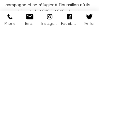
compagne et se réfugier à Roussillon où ils 
se cachèrent  de 1942 à 1945, chez les 
Bonnelly. 
Phone
Email
Instagram
Facebook
Twitter
Beckett devint ouvrier agricole et participa 
aux vendanges du domaine. 
Roussillon a été à la fois son salut et son 
inspiration. Cette période eut une 
importance capitale dans sa vie et dans son 
œuvre. C’est là qu’il décida de faire du 
français sa langue littéraire de prédilection. 
C’est là aussi qu’il découvrit le monde rural, 
prit conscience de l’attente, et du besoin de 
la combler. C’est là que naquit « En 
attendant Godot », pièce fondatrice du 
théâtre de l’absurde, où il évoque cette 
période charnière  de sa vie, dure et 
clandestine. 