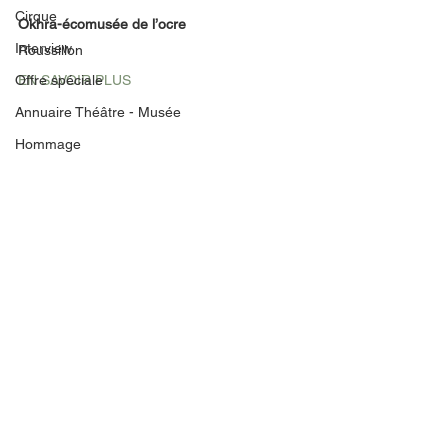
Cirque
Okhra-écomusée de l’ocre
Interview
Roussillon
Offre spéciale
EN SAVOIR PLUS
Annuaire Théâtre - Musée
Hommage