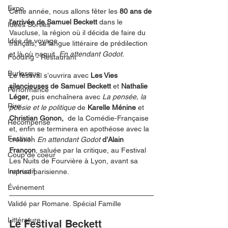
Expo
Cette année, nous allons fêter les 
80 ans de 
l'arrivée de Samuel Beckett 
dans le 
Idées Sorties
Vaucluse, la région où il décida de faire du 
Idée de voyage
français, sa langue littéraire de prédilection 
et là où naquit  
En attendant Godot.
Fooding - Restaurant
Burlesque
Le festival s’ouvrira avec 
Les Vies 
silencieuses de Samuel Beckett 
et
 Nathalie 
Performance
Léger, 
puis enchaînera avec 
La pensée, la 
Rire
poésie et le politique
de 
Karelle Ménine
 et 
Christian Gonon, 
 de la Comédie-Française 
Récompense
et, enfin se terminera en apothéose avec la 
Festival
création 
En attendant Godot 
d’Alain 
Françon
, saluée par la critique, au Festival 
Coup de coeur
Les Nuits de Fourvière à Lyon, avant sa 
Instructif
reprise parisienne.
Événement
Validé par Romane. Spécial Famille
Littérature
Le Festival Beckett 