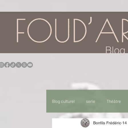
Blog 
Blog culturel
serie
Théâtre
Bonfils Frédéric
14 
Expo
Idées Sorties
Idée