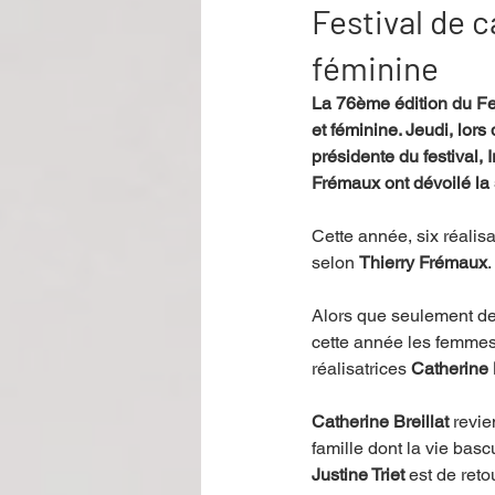
Festival de 
féminine
Performance
Rire
Réco
La 76ème édition du Fe
et féminine. Jeudi, lo
présidente du festival,
Événement
Validé par Romane
Frémaux ont dévoilé la s
Cette année, six réalisa
Offre spéciale
Annuaire Théât
selon 
Thierry Frémaux
.
Alors que seulement deux
cette année les femmes
réalisatrices 
Catherine B
Catherine Breillat
 revie
famille dont la vie basc
Justine Triet
 est de ret