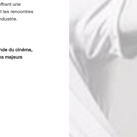
frant une 
t les rencontres 
ndustrie.
nde du cinéma, 
ns majeurs 