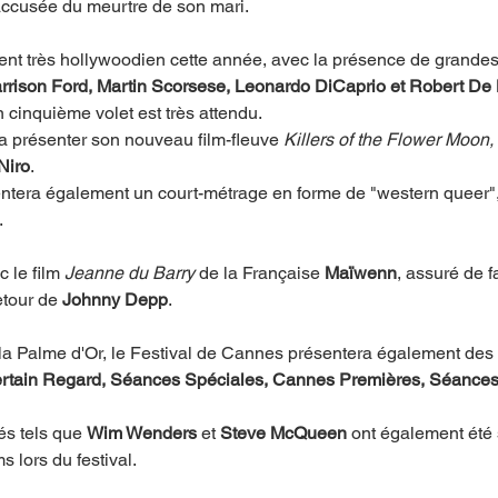
 accusée du meurtre de son mari.
ent très hollywoodien cette année, avec la présence de grandes
rrison Ford, Martin Scorsese, Leonardo DiCaprio et Robert De 
n cinquième volet est très attendu.
a présenter son nouveau film-fleuve 
Killers of the Flower Moon,
Niro
.
entera également un court-métrage en forme de "western queer"
.
c le film 
Jeanne du Barry 
de la Française 
Maïwenn
, assuré de f
etour de 
Johnny Depp
.
 la Palme d'Or, le Festival de Cannes présentera également des 
rtain Regard, Séances Spéciales, Cannes Premières, Séances 
s tels que 
Wim Wenders
 et 
Steve McQueen
 ont également été 
s lors du festival.