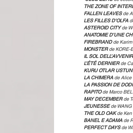
THE ZONE OF INTER
FALLEN LEAVES 
de 
LES FILLES D’OLFA
 
ASTEROID CITY
 de 
ANATOMIE D’UNE C
FIREBRAND 
de Kari
MONSTER
 de KORE-E
IL SOL DELL’AVVENI
L’ÉTÉ DERNIER 
de Ca
KURU OTLAR USTUN
LA CHIMERA
 de Ali
LA PASSION DE DOD
RAPITO 
de Marco BE
MAY DECEMBER 
de 
JEUNESSE
 de WANG 
THE OLD OAK 
de Ke
BANEL E ADAMA 
de R
PERFECT DAYS 
de 