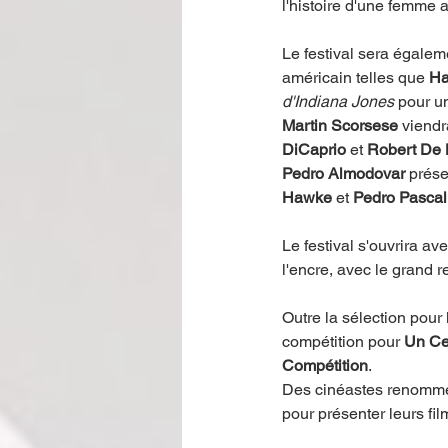
l'histoire d'une femme
Le festival sera égalem
américain telles que 
Ha
d'Indiana Jones
 pour u
Martin Scorsese
 viendr
DiCaprio
 et 
Robert De 
Pedro Almodovar
 prés
Hawke
 et 
Pedro Pascal
Le festival s'ouvrira ave
l'encre, avec le grand r
Outre la sélection pour
compétition pour 
Un Ce
Compétition
.
Des cinéastes renommé
pour présenter leurs film