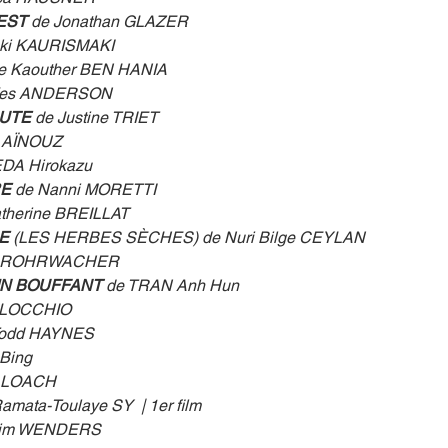
EST 
de Jonathan GLAZER
Aki KAURISMAKI
de Kaouther BEN HANIA
Wes ANDERSON
HUTE
 de Justine TRIET
m AÏNOUZ
DA Hirokazu
RE
 de Nanni MORETTI
therine BREILLAT
E 
(LES HERBES SÈCHES) de Nuri Bilge CEYLAN
ce ROHRWACHER
IN BOUFFANT
 de TRAN Anh Hun
LLOCCHIO
Todd HAYNES
Bing
n LOACH
amata-Toulaye SY  | 1er film
Wim WENDERS