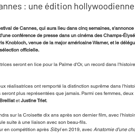
cannes : une édition hollywoodienne
mpense
Festival
Coup de coeur
Instructif
stival de Cannes, qui aura lieu dans cinq semaines, s'annonce
rs d'une conférence de presse dans un cinéma des Champs-Élysée
 Iris Knobloch, venue de la major américaine Warner, et le délégu
. Spécial Famille
Littérature
Cirque
Interview
élection officielle.
trices seront en lice pour la Palme d'Or, un record dans l'histoire
re - Musée
Hommage
 réalisatrices ont remporté la distinction suprême dans l'histoir
 seront plus représentées que jamais. Parmi ces femmes, deux 
reillat
 et 
Justine Triet
.
ndra sur la Croisette dix ans après son dernier film, avec l'histo
ule suite à une liaison avec son beau-fils.
our en compétition après 
Sibyl
 en 2019, avec 
Anatomie d'une chu