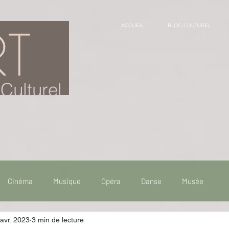
ACCUEIL
BLOG CULTUREL
Culturel
Cinéma
Musique
Opéra
Danse
Musée
avr. 2023
3 min de lecture
 de voyage
Fooding - Restaurant
Burlesque