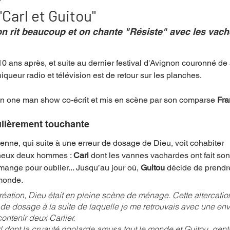
"Carl et Guitou"
n rit beaucoup et on chante "Résiste" avec les vach
mpense
Festival
Coup de coeur
Instructif
10 ans après, et suite au dernier festival d'Avignon couronné de
iqueur radio et télévision est de retour sur les planches. 
. Spécial Famille
Littérature
Cirque
Interview
un one man show co-écrit et mis en scène par son comparse 
Fra
re - Musée
Hommage
ulièrement touchante
enne, qui suite à une erreur de dosage de Dieu, voit cohabiter
neux deux hommes : 
Carl
 dont les vannes vachardes ont fait son 
i mange pour oublier... Jusqu’au jour où, 
Guitou
 décide de prendre
 monde.
tion, Dieu était en pleine scène de ménage. Cette altercation
r de dosage à la suite de laquelle je me retrouvais avec une en
ontenir deux Carlier.
l dont la cruauté rigolarde amusa tout le monde et Guitou, gentil