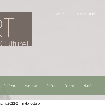
ACCUEIL
BLOG CULTUREL
Culturel
Cinéma
Musique
Opéra
Danse
Musée
janv. 2022
2 min de lecture
 de voyage
Fooding - Restaurant
Burlesque