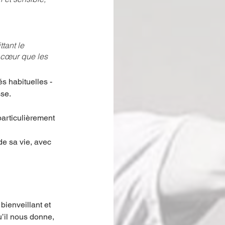
tant le 
 cœur que les 
s habituelles - 
se. 
particulièrement 
de sa vie, avec 
 bienveillant et 
u’il nous donne, 