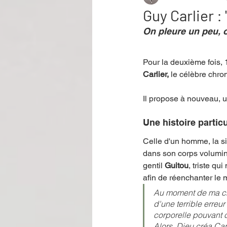
Guy Carlier : 
On pleure un peu, o
Performance
Rire
Réco
Pour la deuxième fois, 
Carlier, 
le célèbre chron
Événement
Validé par Romane
Il propose à nouveau, 
Offre spéciale
Annuaire Théât
Une histoire partic
Celle d'un homme, la si
dans son corps volumi
gentil 
Guitou
, triste qu
afin de réenchanter le
Au moment de ma créa
d'une terrible erreu
corporelle pouvant c
Alors, Dieu créa Car