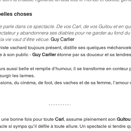
belles choses
e parle dans ce spectacle. De vos Carl, de vos Guitou et en quit
ctateur y abandonnera ses diables pour ne garder au fond du
la vie vaut d'être vécue.
Guy Carlier
ste vachard toujours présent, distille ses quelques méchanceté
 à son public - 
Guy Carlier
 étonne par sa douceur et sa tendres
urs aussi belle et remplie d’humour, il se transforme en conteur 
urgir les larmes. 
ssions, du cinéma, de foot, des vaches et de sa femme, l’amour 
une bonne fois pour toute 
Carl
, assume pleinement son 
Guitou
e si sympa qu’il défile à toute allure. Un spectacle si tendre q