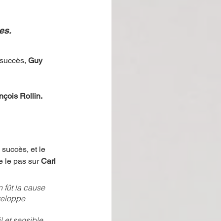
es. 
 succès, 
Guy 
nçois Rollin. 
succès, et le 
 le pas sur 
Carl
 fût la cause 
veloppe 
 et sensible, 