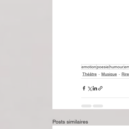
emotion
poesie
humour
em
Théâtre
Musique
Rire
Posts similaires