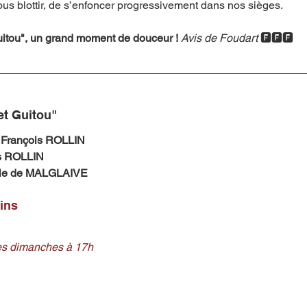
ous blottir, de s’enfoncer progressivement dans nos sièges. 
Guitou", un grand moment de douceur ! 
Avis de Foudart 
🅵🅵🅵
et Guitou" 
 François ROLLIN
s ROLLIN
lle de MALGLAIVE
ins
les dimanches à 17h