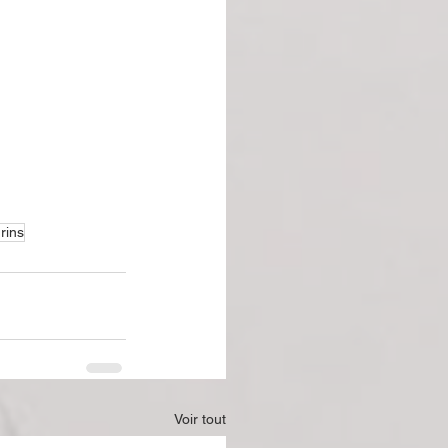
rins
Voir tout