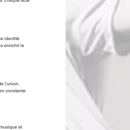
té, chaque acte 
 identité 
 enrichit le 
e l'union. 
en constante 
 musique et 