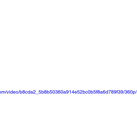
ic.com/video/b8cda2_5b8b50360a914e52bc0b5f8a6d789f39/360p/