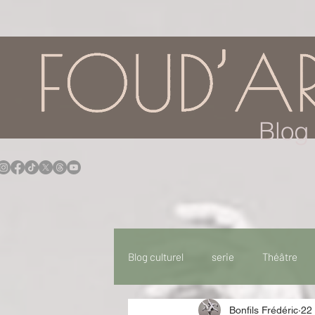
google.com, pub-7957174430108462, DIRECT, f08c47fec0942fa0
Blog 
Blog culturel
serie
Théâtre
Bonfils Frédéric
22
Expo
Idées Sorties
Idée