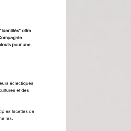
dentités" offre 
 Compagnie 
atouts pour une 
eurs éclectiques 
ultures et des 
ples facettes de 
nelles.