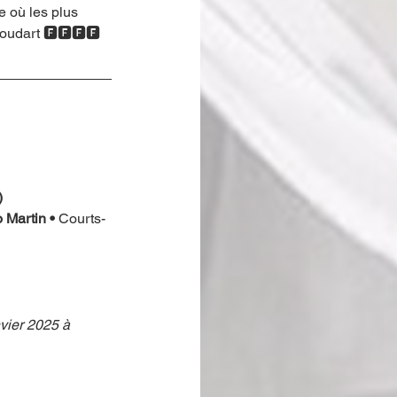
e où les plus 
Foudart 🅵🅵🅵🅵
 
 Martin • 
Courts-
vier 2025 à 