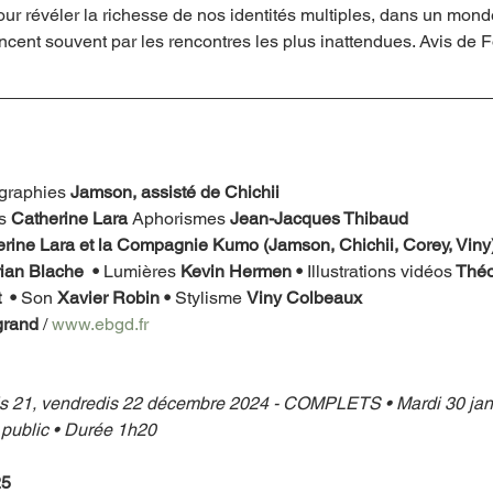
ur révéler la richesse de nos identités multiples, dans un mond
nt souvent par les rencontres les plus inattendues. Avis de 
graphies 
Jamson, assisté de Chichii
s 
Catherine Lara
 Aphorismes 
Jean-Jacques Thibaud
herine Lara et la Compagnie Kumo (Jamson, Chichii, Corey, Viny)
ian Blache  • 
Lumières 
Kevin Hermen • 
Illustrations vidéos
 Théo
 • 
Son 
Xavier Robin • 
Stylisme 
Viny Colbeaux 
grand
 / 
www.ebgd.fr
is 21, vendredis 22 décembre 2024 - COMPLETS • Mardi 30 jan
 public • Durée 1h20
25