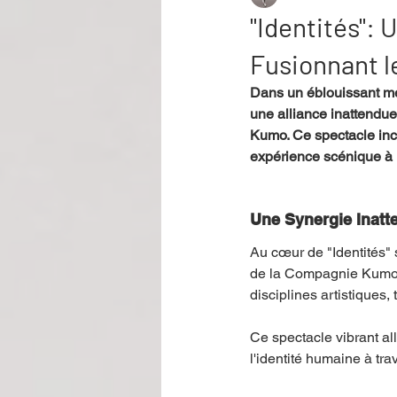
"Identités":
Fusionnant l
Performance
Rire
Réco
Dans un éblouissant méla
une alliance inattendu
Kumo. Ce spectacle inca
Événement
Validé par Romane
expérience scénique à l
Offre spéciale
Annuaire Théât
Une Synergie Inatt
Au cœur de "Identités" 
de la Compagnie Kumo. 
disciplines artistiques,
Ce spectacle vibrant al
l'identité humaine à t