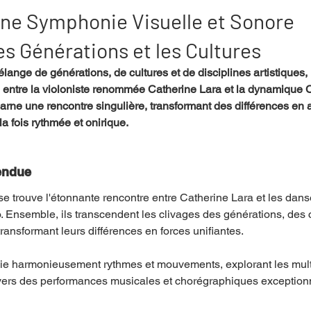
 Une Symphonie Visuelle et Sonore
es Générations et les Cultures
mpense
Festival
Coup de coeur
Instructif
nge de générations, de cultures et de disciplines artistiques, "I
e entre la violoniste renommée Catherine Lara et la dynamique
rne une rencontre singulière, transformant des différences en 
. Spécial Famille
Littérature
Cirque
Interview
a fois rythmée et onirique.
re - Musée
Hommage
endue
se trouve l'étonnante rencontre entre Catherine Lara et les dans
Ensemble, ils transcendent les clivages des générations, des c
 transformant leurs différences en forces unifiantes.
lie harmonieusement rythmes et mouvements, explorant les multi
ravers des performances musicales et chorégraphiques exception