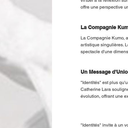
virtuel à la réflexion s
offre une perspective un
La Compagnie Kum
La Compagnie Kumo, ave
artistique singulières.
spectacle d'une dimens
Un Message d'Union
"Identités" est plus qu'u
Catherine Lara souligne
évolution, offrant une e
"Identités" invite à un 