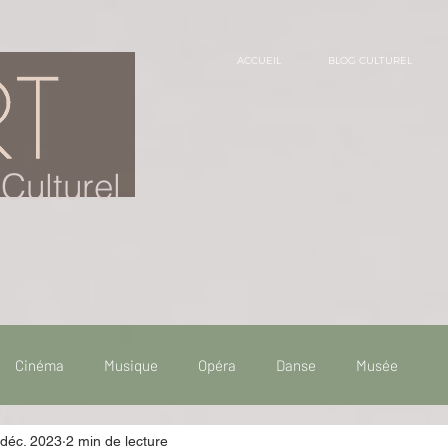
ACCUEIL
BLOG CULTUREL
Culturel
Cinéma
Musique
Opéra
Danse
Musée
 déc. 2023
2 min de lecture
 de voyage
Fooding - Restaurant
Burlesque