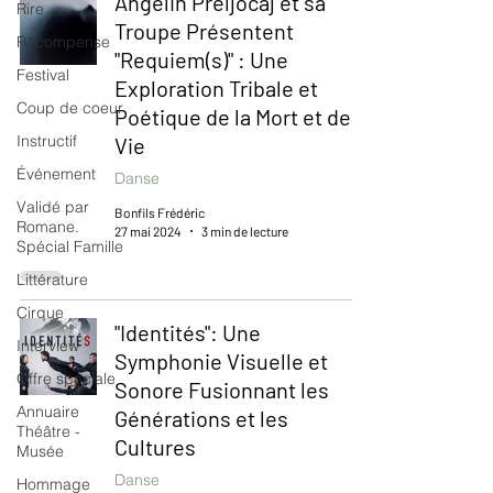
Angelin Preljocaj et sa
Rire
Troupe Présentent
Récompense
"Requiem(s)" : Une
Festival
Exploration Tribale et
Coup de coeur
Poétique de la Mort et de la
Instructif
Vie
Événement
Danse
Validé par
Bonfils Frédéric
Romane.
27 mai 2024
3 min de lecture
Spécial Famille
Littérature
Cirque
"Identités": Une
Interview
Symphonie Visuelle et
Offre spéciale
Sonore Fusionnant les
Annuaire
Générations et les
Théâtre -
Cultures
Musée
Danse
Hommage