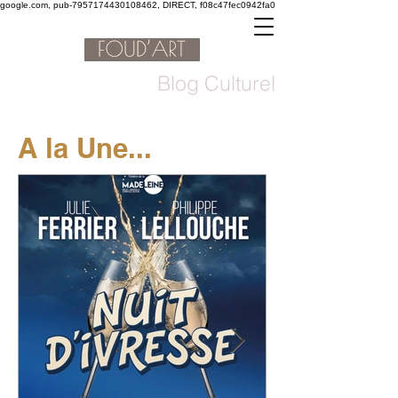
google.com, pub-7957174430108462, DIRECT, f08c47fec0942fa0
Blog Culturel
A la Une...