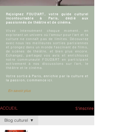
Rejoignez FOUD'ART, votre guide culturel
incontournable à Paris, dédié aux
passionnés de théâtre et de cinéma.
Vivez intensément chaque moment, en
explorant un univers où l'amour pour l'art et la
culture ne connaît pas de limites. Découvrez
avec nous les meilleures sorties parisiennes
et plongez dans un monde fascinant de films,
de scènes de théâtre, et bien plus encore.
Échangez, partagez vos avis et enrichissez
notre communauté FOUD'ART en participant
activement à nos discussions sur l’art, le
théâtre et le cinéma.
Votre sortie à Paris, enrichie par la culture et
la passion, commence ici.
En savoir plus
S'inscrire
ACCUEIL
Blog culturel