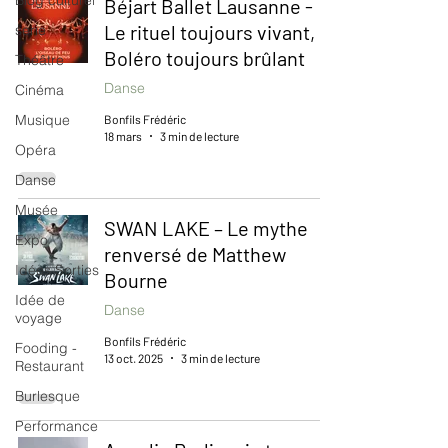
Blog culturel
Béjart Ballet Lausanne -
Le rituel toujours vivant, le
serie
Boléro toujours brûlant
Théâtre
Danse
Cinéma
Musique
Bonfils Frédéric
18 mars
3 min de lecture
Opéra
Danse
Musée
SWAN LAKE – Le mythe
Expo
renversé de Matthew
Idées Sorties
Bourne
Idée de
Danse
voyage
Bonfils Frédéric
Fooding -
13 oct. 2025
3 min de lecture
Restaurant
Burlesque
Performance