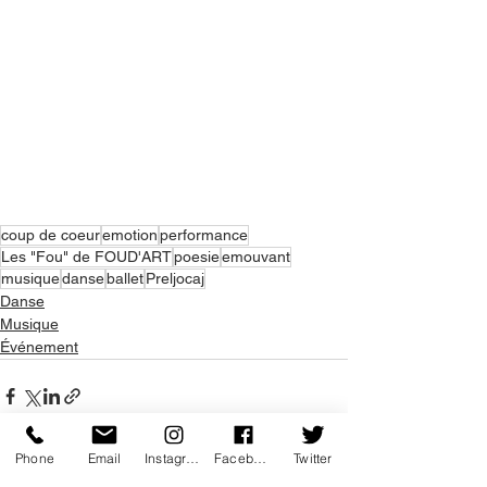
coup de coeur
emotion
performance
Les "Fou" de FOUD'ART
poesie
emouvant
musique
danse
ballet
Preljocaj
Danse
Musique
Événement
Phone
Email
Instagram
Facebook
Twitter