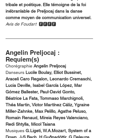
tribale et poétique. Elle témoigne de la foi 
inébranlable de Preljocaj dans la danse 
comme moyen de communication universel. 
Avis de Foudart  
🅵🅵🅵🅵
Angelin Preljocaj : 
Requiem(s)
Chorégraphie 
Angelin Preljocaj
Danseurs
 Lucile Boulay, Elliot Bussinet, 
Araceli Caro Regalon, Leonardo Cremaschi, 
Lucia Deville, Isabel García López, Mar 
Gómez Ballester, Paul-David Gonto, 
Béatrice La Fata, Tommaso Marchignoli, 
Théa Martin, Víctor Martínez Cáliz, Ygraine 
Miller-Zahnke, Max Pelillo, Agathe Peluso, 
Romain Renaud, Mireia Reyes Valenciano, 
Redi Shtylla, Micol Taiana
Musiques
 G.Ligeti, W.A.Mozart, System of a 
Down, J-S.Bach, H.Guðnadóttir, G.Deleuze, 