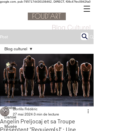
google.com, pub-7957174430108462, DIRECT, f08c47fec0942fa0
Blog Culturel
Post
Blog culturel
Blog culturel
serie
Théâtre
Cinéma
Musique
Opéra
Bonfils Frédéric
27 mai 2024
3 min de lecture
Danse
Angelin Preljocaj et sa Troupe
Musée
Présentent "Requiem(s)" : Une