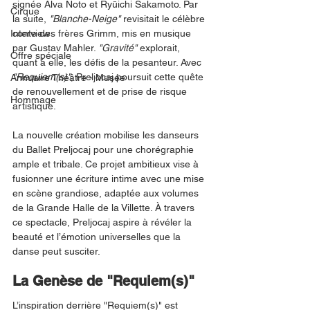
signée Alva Noto et Ryūichi Sakamoto. Par 
Cirque
la suite, 
"Blanche-Neige" 
revisitait le célèbre 
Interview
conte des frères Grimm, mis en musique 
par Gustav Mahler. 
"Gravité"
 explorait, 
Offre spéciale
quant à elle, les défis de la pesanteur. Avec 
"Requiem(s)"
, Preljocaj poursuit cette quête 
Annuaire Théâtre - Musée
de renouvellement et de prise de risque 
Hommage
artistique.
La nouvelle création mobilise les danseurs 
du Ballet Preljocaj pour une chorégraphie 
ample et tribale. Ce projet ambitieux vise à 
fusionner une écriture intime avec une mise 
en scène grandiose, adaptée aux volumes 
de la Grande Halle de la Villette. À travers 
ce spectacle, Preljocaj aspire à révéler la 
beauté et l’émotion universelles que la 
danse peut susciter.
La Genèse de "Requiem(s)"
L’inspiration derrière "Requiem(s)" est 