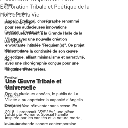
Expo
Exploration Tribale et Poétique de la
Mort et de la Vie
Idées Sorties
Angelin Preljocaj, chorégraphe renommé 
Idée de voyage
pour ses audacieuses innovations 
Fooding - Restaurant
stylistiques, revient à la Grande Halle de la 
Villette avec une nouvelle création 
Burlesque
envoûtante intitulée "Requiem(s)". Ce projet 
Performance
s’inscrit dans la continuité de son œuvre 
éclectique, alliant minimalisme et narrativité, 
Rire
avec une chorégraphie conçue pour une 
Récompense
vingtaine d’interprètes.
Festival
Une Œuvre Tribale et 
Universelle
Coup de coeur
Depuis plusieurs années, le public de La 
Instructif
Villette a pu apprécier la capacité d'Angelin 
Événement
Preljocaj à se réinventer sans cesse. En 
2018, il proposait 
"Still Life"
, une pièce 
Validé par Romane. Spécial Famille
inspirée par les vanités et la nature morte, 
Littérature
avec une bande sonore contemporaine 