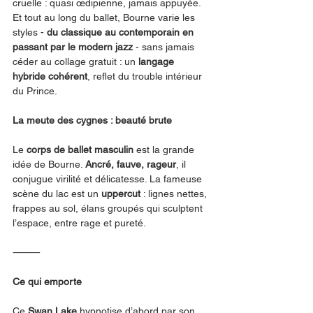
cruelle : quasi œdipienne, jamais appuyée. 
Et tout au long du ballet, Bourne varie les 
styles - 
du classique au contemporain en 
passant par le modern jazz
 - sans jamais 
céder au collage gratuit : un 
langage 
hybride cohérent
, reflet du trouble intérieur 
du Prince.
La meute des cygnes : beauté brute
Le 
corps de ballet masculin
 est la grande 
idée de Bourne. 
Ancré, fauve, rageur
, il 
conjugue virilité et délicatesse. La fameuse 
scène du lac est un 
uppercut
 : lignes nettes, 
frappes au sol, élans groupés qui sculptent 
l’espace, entre rage et pureté.
⸻
Ce qui emporte
Ce 
Swan Lake
 hypnotise d’abord par son 