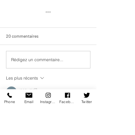
20 commentaires
Brel à corps ouvert
Rédigez un commentaire...
Delirious Night :
comme soulève
Les plus récents
renzy malik
24 juin
Phone
Email
Instagram
Facebook
Twitter