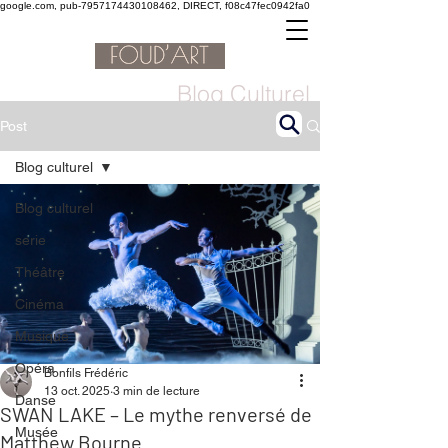
google.com, pub-7957174430108462, DIRECT, f08c47fec0942fa0
Blog Culturel
Post
Blog culturel
Blog culturel
serie
Théâtre
Cinéma
Musique
Opéra
Bonfils Frédéric
13 oct. 2025
3 min de lecture
Danse
SWAN LAKE – Le mythe renversé de
Musée
Matthew Bourne