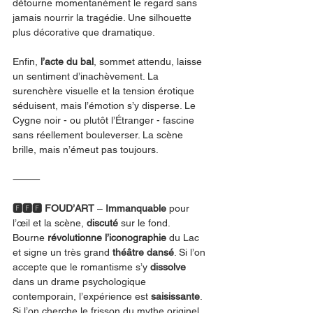
détourne momentanément le regard sans 
jamais nourrir la tragédie. Une silhouette 
plus décorative que dramatique.
Enfin, 
l’acte du bal
, sommet attendu, laisse 
un sentiment d’inachèvement. La 
surenchère visuelle et la tension érotique 
séduisent, mais l’émotion s’y disperse. Le 
Cygne noir - ou plutôt l’Étranger - fascine 
sans réellement bouleverser. La scène 
brille, mais n’émeut pas toujours.
⸻
🅵🅵🅵
FOUD’ART 
– 
Immanquable
 pour 
l’œil et la scène, 
discuté
 sur le fond.
Bourne 
révolutionne l’iconographie
 du Lac 
et signe un très grand 
théâtre dansé
. Si l’on 
accepte que le romantisme s’y 
dissolve
dans un drame psychologique 
contemporain, l’expérience est 
saisissante
. 
Si l’on cherche le frisson du mythe originel, 