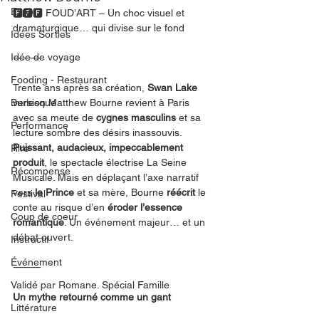
Expo
🅵🅵🅵 FOUD’ART – Un choc visuel et 
dramaturgique… qui divise sur le fond
Idées Sorties
Idée de voyage
⸻
Fooding - Restaurant
Trente ans après sa création, 
Swan Lake
Burlesque
version Matthew Bourne revient à Paris 
avec sa meute de 
cygnes masculins
 et sa 
Performance
lecture sombre des désirs inassouvis. 
Puissant, audacieux, impeccablement 
Rire
produit
, le spectacle électrise La Seine 
Récompense
Musicale. Mais en déplaçant l’axe narratif 
vers 
le Prince
 et sa mère, Bourne 
réécrit
 le 
Festival
conte au risque d’en 
éroder l’essence 
Coup de coeur
romantique
. Un événement majeur… et un 
débat ouvert.
Instructif
Événement
⸻
Validé par Romane. Spécial Famille
Un mythe retourné comme un gant
Littérature