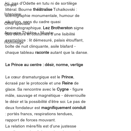
Ici, pas d’Odette en tutu ni de sortilège 
Cirque
littéral. Bourne 
théâtralise
 Tchaïkovski : 
Interview
scénographie monumentale, humour de 
situation, sens du cadre quasi 
Offre spéciale
cinématographique. 
Lez Brotherston
 signe 
Annuaire Théâtre - Musée
des décors et costumes d’une lisibilité 
exemplaire : lit démesuré, palais étouffant, 
Hommage
boîte de nuit clinquante, asile blafard - 
chaque tableau 
raconte
 autant que la danse.
Le Prince au centre : désir, norme, vertige
Le cœur dramaturgique est le 
Prince
, 
écrasé par le protocole et une 
Reine
 de 
glace. Sa rencontre avec le 
Cygne
 - figure 
mâle, sauvage et magnétique - déverrouille 
le désir et la possibilité d’être soi. Le pas de 
deux fondateur est 
magnifiquement conduit
: portés francs, respirations tendues, 
rapport de forces mouvant.
La relation mère/fils est d’une justesse 