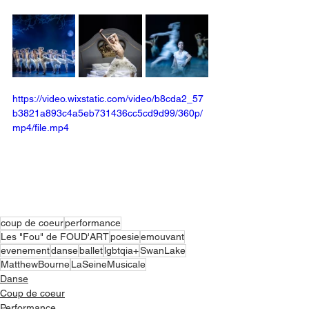
https://video.wixstatic.com/video/b8cda2_57
b3821a893c4a5eb731436cc5cd9d99/360p/
mp4/file.mp4
coup de coeur
performance
Les "Fou" de FOUD'ART
poesie
emouvant
evenement
danse
ballet
lgbtqia+
SwanLake
MatthewBourne
LaSeineMusicale
Danse
Coup de coeur
Performance