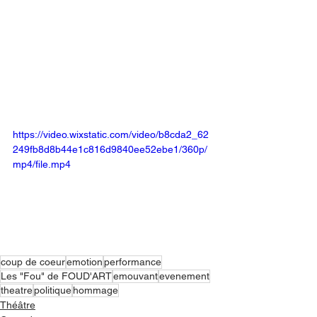
https://video.wixstatic.com/video/b8cda2_62
249fb8d8b44e1c816d9840ee52ebe1/360p/
mp4/file.mp4
coup de coeur
emotion
performance
Les "Fou" de FOUD'ART
emouvant
evenement
theatre
politique
hommage
Théâtre