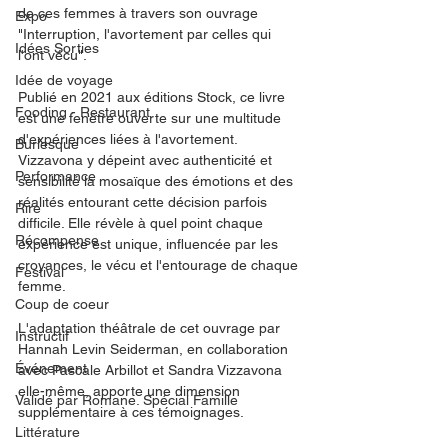
de ces femmes à travers son ouvrage 
Expo
"Interruption, l'avortement par celles qui 
Idées Sorties
l'ont vécu".
Idée de voyage
Publié en 2021 aux éditions Stock, ce livre 
Fooding - Restaurant
est une fenêtre ouverte sur une multitude 
d'expériences liées à l'avortement. 
Burlesque
Vizzavona y dépeint avec authenticité et 
Performance
sensibilité la mosaïque des émotions et des 
réalités entourant cette décision parfois 
Rire
difficile. Elle révèle à quel point chaque 
Récompense
expérience est unique, influencée par les 
croyances, le vécu et l'entourage de chaque 
Festival
femme.
Coup de coeur
L'adaptation théâtrale de cet ouvrage par 
Instructif
Hannah Levin Seiderman, en collaboration 
Événement
avec Pascale Arbillot et Sandra Vizzavona 
elle-même, apporte une dimension 
Validé par Romane. Spécial Famille
supplémentaire à ces témoignages.
Littérature