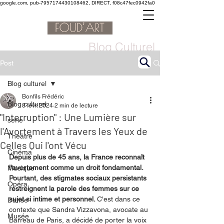
google.com, pub-7957174430108462, DIRECT, f08c47fec0942fa0
Blog Culturel
Post
Blog culturel
Bonfils Frédéric
Blog culturel
8 févr. 2024
2 min de lecture
"Interruption" : Une Lumière sur
serie
l'Avortement à Travers les Yeux de
Théâtre
Celles Qui l'ont Vécu
Cinéma
Depuis plus de 45 ans, la France reconnaît 
l'avortement comme un droit fondamental. 
Musique
Pourtant, des stigmates sociaux persistants 
Opéra
restreignent la parole des femmes sur ce 
sujet si intime et personnel. 
C'est dans ce 
Danse
contexte que Sandra Vizzavona, avocate au 
Musée
Barreau de Paris, a décidé de porter la voix 