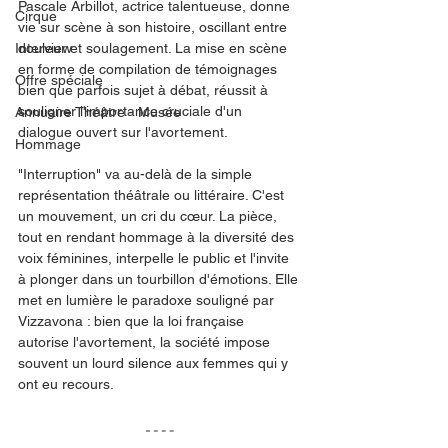
Pascale Arbillot, actrice talentueuse, donne 
Cirque
vie sur scène à son histoire, oscillant entre 
Interview
douleur et soulagement. La mise en scène 
en forme de compilation de témoignages 
Offre spéciale
bien que parfois sujet à débat, réussit à 
souligner l'importance cruciale d'un 
Annuaire Théâtre - Musée
dialogue ouvert sur l'avortement.
Hommage
"Interruption" va au-delà de la simple 
représentation théâtrale ou littéraire. C'est 
un mouvement, un cri du cœur. La pièce, 
tout en rendant hommage à la diversité des 
voix féminines, interpelle le public et l'invite 
à plonger dans un tourbillon d'émotions. Elle 
met en lumière le paradoxe souligné par 
Vizzavona : bien que la loi française 
autorise l'avortement, la société impose 
souvent un lourd silence aux femmes qui y 
ont eu recours.