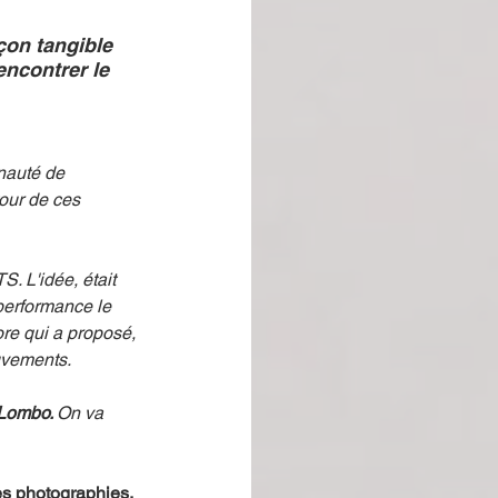
çon tangible 
encontrer le 
nauté de 
our de ces 
. L'idée, était 
performance le 
re qui a proposé, 
uvements.
Lombo. 
On va 
es photographies. 