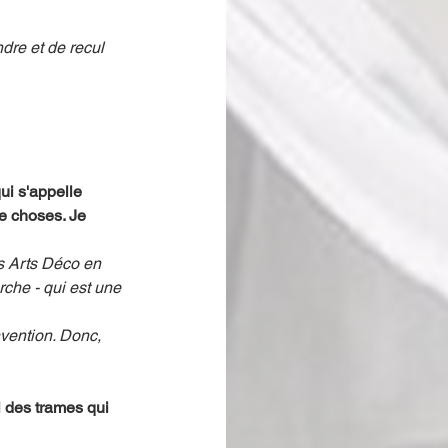
dre et de recul 
ui s'appelle 
de choses. Je 
es Arts Déco en 
che - qui est une 
nvention. Donc, 
l des trames qui 