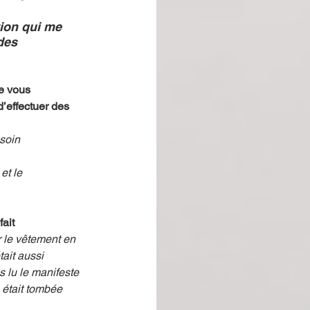
tion qui me 
des 
e vous 
’effectuer des 
soin 
et le 
fait
r le vêtement en 
ait aussi 
 lu le manifeste 
 était tombée 