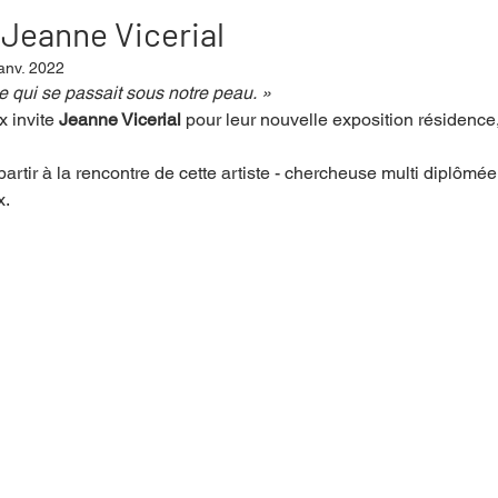
 Jeanne Vicerial
anv. 2022
mpense
Festival
Coup de coeur
Instructif
e qui se passait sous notre peau. » 
 invite 
Jeanne Vicerial
 pour leur nouvelle exposition résidence,
rtir à la rencontre de cette artiste - chercheuse multi diplômée 
. Spécial Famille
Littérature
Cirque
Interview
. 
re - Musée
Hommage