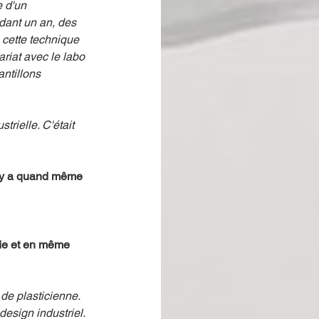
e d'un 
ndant un an, des 
 cette technique 
ariat avec le labo 
ntillons 
rielle. C'était 
il y a quand même 
fie et en même 
 de plasticienne. 
esign industriel. 