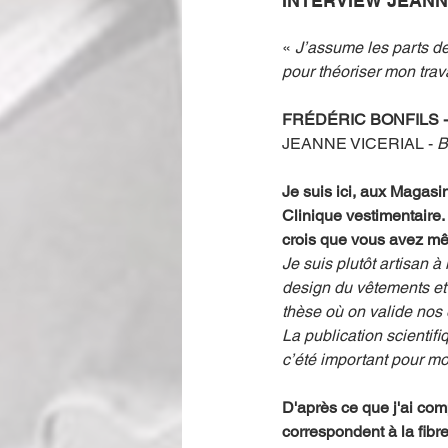
INTERVIEW JEANN
« 
J’assume les parts de 
pour théoriser mon trava
FRÉDÉRIC BONFILS - B
JEANNE VICERIAL - 
B
Je suis ici, aux Magasi
Clinique vestimentaire. 
crois que vous avez m
Je suis plutôt artisan à
design du vêtements et 
thèse où on valide nos 
La publication scientif
c’été important pour moi
D'après ce que j'ai com
correspondent à la fibr