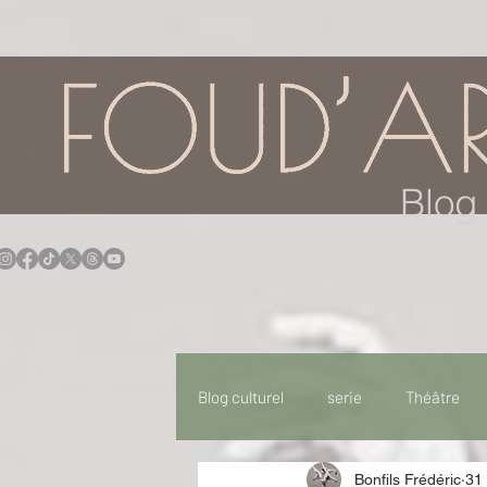
google.com, pub-7957174430108462, DIRECT, f08c47fec0942fa0
Blog 
Blog culturel
serie
Théâtre
Bonfils Frédéric
31 
Expo
Idées Sorties
Idée