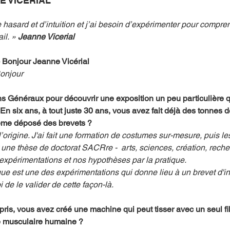
E VICERIAL
hasard et d’intuition et j’ai besoin d’expérimenter pour compren
il. » 
Jeanne Vicerial 
onjour Jeanne Vicérial
onjour
ns Généraux pour découvrir une exposition un peu particulière q
En six ans, à tout juste 30 ans, vous avez fait déjà des tonnes 
ême déposé des brevets ?
 l’origine. J'ai fait une formation de costumes sur-mesure, puis l
une thèse de doctorat SACRre -  arts, sciences, création, recher
expérimentations et nos hypothèses par la pratique. 
ique est une des expérimentations qui donne lieu à un brevet d'i
 de le valider de cette façon-là.
pris, vous avez créé une machine qui peut tisser avec un seul fi
e musculaire humaine ? 