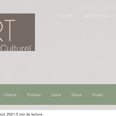
ACCUEIL
BLOG CULTUREL
Culturel
Cinéma
Musique
Opéra
Danse
Musée
oct. 2021
5 min de lecture
 de voyage
Fooding - Restaurant
Burlesque