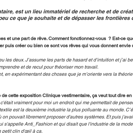
taire, est un lieu immatériel de recherche et de créa
peu ce que je souhaite et de dépasser les frontières 
nces et une part de rêve. Comment fonctionnez-vous  ? Est-ce qu
 puis créer ou bien ce sont vos rêves qui vous donnent envie d
eu les deux. J’assume les parts de hasard et d’intuition et j’ai be
prendre et de recul pour théoriser mon travail. 
t, en expérimentant des choses que je m’oriente vers la théorie 
 de cette exposition Clinique vestimentaire, ça veut tout dire en 
 c'était vraiment pour moi un endroit qui me permettait de pense
textile est la deuxième industrie la plus polluante au monde. C’ét
on pouvait librement proposer d'autres systèmes. Et puis j'avais
ui s'appelle Anti_Fashion et qui disait que l'industrie de la mode
petit clin d'œil à ça.