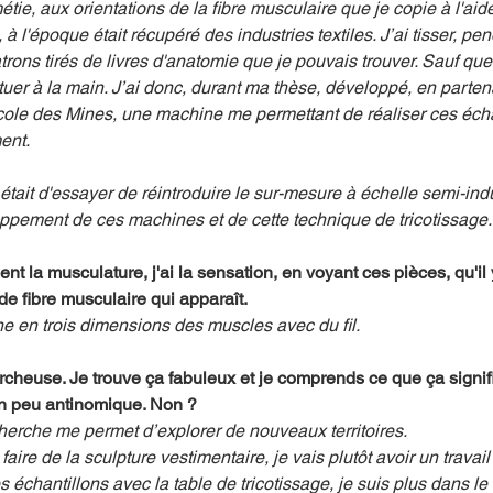
tie, aux orientations de la fibre musculaire que je copie à l'aid
, à l'époque était récupéré des industries textiles. J’ai tisser, pe
rons tirés de livres d'anatomie que je pouvais trouver. Sauf que
ctuer à la main. J’ai donc, durant ma thèse, développé, en parten
cole des Mines, une machine me permettant de réaliser ces écha
nt. 
tait d'essayer de réintroduire le sur-mesure à échelle semi-indust
ppement de ces machines et de cette technique de tricotissage.
nt la musculature, j'ai la sensation, en voyant ces pièces, qu'
de fibre musculaire qui apparaît.
sine en trois dimensions des muscles avec du fil.
ercheuse. Je trouve ça fabuleux et je comprends ce que ça signi
un peu antinomique. Non ?
cherche me permet d’explorer de nouveaux territoires. 
aire de la sculpture vestimentaire, je vais plutôt avoir un travail
chantillons avec la table de tricotissage, je suis plus dans le d