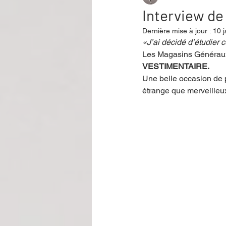
Interview de
Dernière mise à jour :
10 j
Performance
Rire
Réco
«J’ai décidé d’étudier c
Les Magasins Généraux
VESTIMENTAIRE. 
Une belle occasion de pa
Événement
Validé par Romane
étrange que merveilleux
Offre spéciale
Annuaire Théât