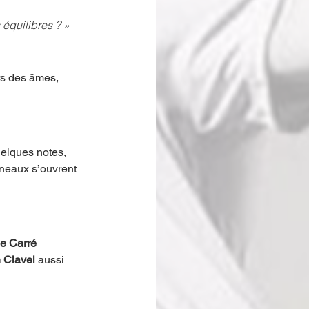
 équilibres ? »
rs des âmes, 
elques notes, 
neaux s’ouvrent 
le Carré
 Clavel
 aussi 