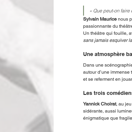
« Que peut-on faire 
Sylvain Maurice
 nous p
passionnante du théâtr
Un théâtre qui fouille,
sans jamais esquiver la 
Une atmosphère bana
Dans une scénographie 
autour d’une immense t
et se referment en jouan
Les trois comédiens 
Yannick Choirat
, au jeu
sidérante, aussi lumin
énigmatique que fragile