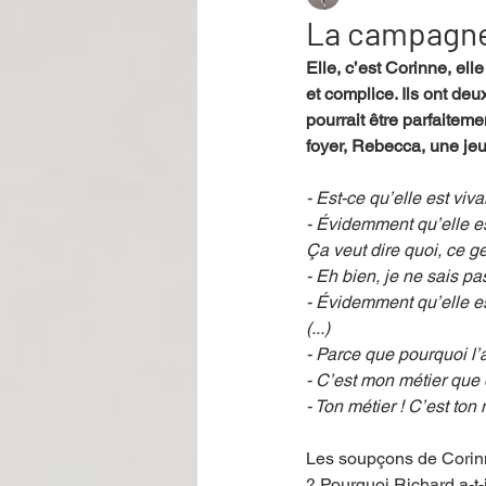
La campagne 
Elle, c’est Corinne, el
Performance
Rire
Réco
et complice. Ils ont deux
pourrait être parfaiteme
foyer, Rebecca, une jeu
Événement
Validé par Romane
- Est-ce qu’elle est viva
- Évidemment qu’elle es
Ça veut dire quoi, ce g
Offre spéciale
Annuaire Théât
- Eh bien, je ne sais pas
- Évidemment qu’elle est
(...)
- Parce que pourquoi l’
- C’est mon métier que 
- Ton métier ! C’est to
Les soupçons de Corinne
? Pourquoi Richard a-t-i