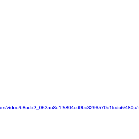
ic.com/video/b8cda2_052ae8e1f5804cd9bc3296570c1fcdc5/480p/