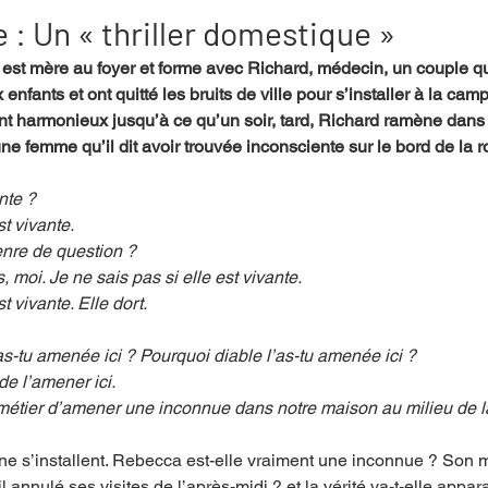
: Un « thriller domestique »
le est mère au foyer et forme avec Richard, médecin, un couple q
mpense
Festival
Coup de coeur
Instructif
 enfants et ont quitté les bruits de ville pour s’installer à la cam
nt harmonieux jusqu’à ce qu’un soir, tard, Richard ramène dans l’
ne femme qu’il dit avoir trouvée inconsciente sur le bord de la r
. Spécial Famille
Littérature
Cirque
Interview
nte ?
t vivante.
enre de question ?
re - Musée
Hommage
, moi. Je ne sais pas si elle est vivante.
 vivante. Elle dort.
as-tu amenée ici ? Pourquoi diable l’as-tu amenée ici ?
de l’amener ici.
n métier d’amener une inconnue dans notre maison au milieu de la
 s’installent. Rebecca est-elle vraiment une inconnue ? Son ma
l annulé ses visites de l’après-midi ? et la vérité va-t-elle appar