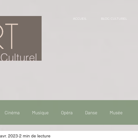
ACCUEIL
BLOG CULTUREL
Culturel
Cinéma
Musique
Opéra
Danse
Musée
avr. 2023
2 min de lecture
 de voyage
Fooding - Restaurant
Burlesque