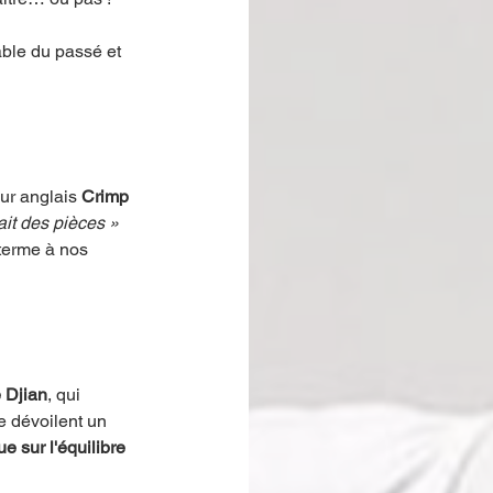
able du passé et 
eur anglais 
Crimp
ait des pièces »
 terme à nos 
 Djian
, qui 
 dévoilent un 
e sur l'équilibre 