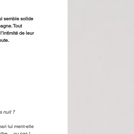
ui semble solide 
pagne. Tout 
intimité de leur 
oute.
 nuit ?
ri lui ment-elle 
aître… ou pas !