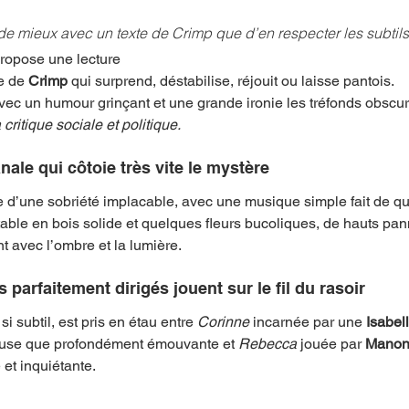
de mieux avec un texte de Crimp que d’en respecter les subtils
ropose une lecture
e de 
Crimp
 qui surprend, déstabilise, réjouit ou laisse pantois.
 avec un humour grinçant et une grande ironie les tréfonds obscu
critique sociale et politique.
le qui côtoie très vite le mystère 
d’une sobriété implacable, avec une musique simple fait de qu
able en bois solide et quelques fleurs bucoliques, de hauts pan
t avec l’ombre et la lumière. 
parfaitement dirigés jouent sur le fil du rasoir 
 si subtil, est pris en étau entre 
Corinne
 incarnée par une 
Isabel
euse que profondément émouvante et 
Rebecca
 jouée par 
Manon
 et inquiétante.