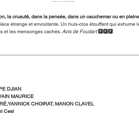
on, la cruauté, dans la pensée, dans un cauchemar ou en pleine 
ièce étrange et envoûtante. Un huis-clos étouffant qui exhume 
its et les mensonges cachés. 
Avis de Foudart 
🅵🅵🅵
PE DJIAN
VAIN MAURICE
RÉ,YANNICK CHOIRAT, MANON CLAVEL
ni Cesi