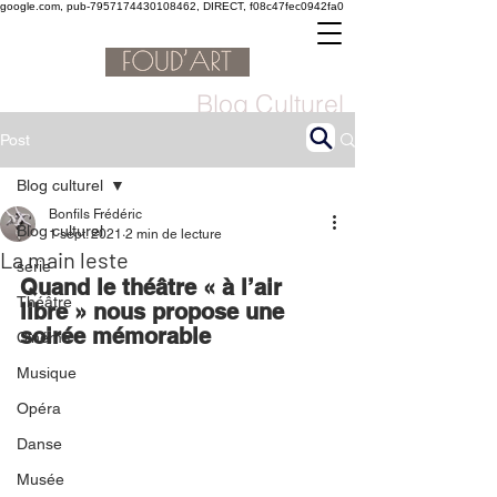
google.com, pub-7957174430108462, DIRECT, f08c47fec0942fa0
Blog Culturel
Post
Blog culturel
Bonfils Frédéric
Blog culturel
1 sept. 2021
2 min de lecture
La main leste
serie
Quand le théâtre « à l’air 
Théâtre
libre » nous propose une 
soirée mémorable 
Cinéma
Musique
Opéra
Danse
Musée