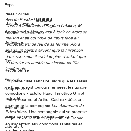
Expo
Idées Sorties
Avis de Foudart 
🅵🅵🅵🅵
Idée de voyage
Dans 
La main leste d’Eugène Labiche
, M. 
Legrainard a bien du mal à tenir en ordre sa 
Fooding - Restaurant
maison et sa boutique de fleurs face au 
Burlesque
tempérament de feu de sa femme. Alors 
quand un peintre excentrique fait irruption 
Performance
dans son salon il craint le pire, d'autant que 
Rire
ce dernier ne semble pas laisser sa fille 
indifférente...
Récompense
Festival
En pleine crise sanitaire, alors que les salles 
de théâtre sont toujours fermées, les quatre 
Coup de coeur
comédiens - Estelle Haas, Timothée Grivet, 
Instructif
Fanny Fourme et Arthur Cachia - décident 
de monter la compagnie
Les Allumeurs de 
Événement
Réverbères. 
Une compagnie qui se propose 
Validé par Romane. Spécial Famille
de jouer « à l’air libre », partout en France 
en s’adaptant aux conditions sanitaires et 
Littérature
aux lieux visités.  