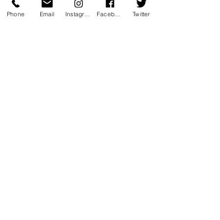
p4/file.mp4
Phone
Email
Instagram
Facebook
Twitter
coup de coeur
emotion
performance
poesie
humour
musique
art de rue
Théâtre
Coup de coeur
Validé par Romane. Spécial Famille
Voir tout
Posts récents