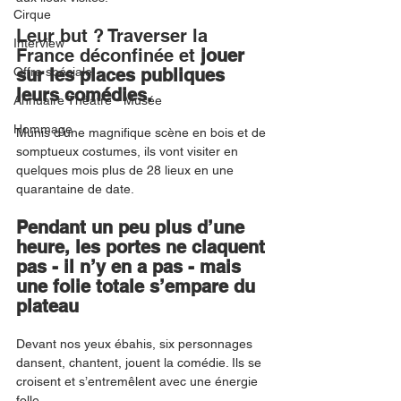
Cirque
Leur but ? Traverser la 
Interview
France déconfinée et 
jouer 
Offre spéciale
sur les places publiques 
leurs comédies. 
Annuaire Théâtre - Musée
Hommage
Munis d’une magnifique scène en bois et de 
somptueux costumes, ils vont visiter en 
quelques mois plus de 28 lieux en une 
quarantaine de date. 
Pendant un peu plus d’une 
heure, les portes ne claquent 
pas - il n’y en a pas - mais 
une folie totale s’empare du 
plateau
Devant nos yeux ébahis, six personnages 
dansent, chantent, jouent la comédie. Ils se 
croisent et s’entremêlent avec une énergie 
folle. 