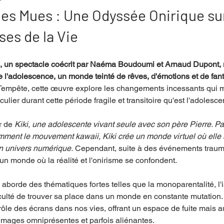
des Mues : Une Odyssée Onirique sur
es de la Vie
mpense
Festival
Coup de coeur
Instructif
, un spectacle coécrit par Naéma Boudoumi et Arnaud Dupont,
e l'adolescence, un monde teinté de rêves, d'émotions et de fa
. Spécial Famille
Littérature
Cirque
Interview
 Tempête, cette œuvre explore les changements incessants qui
culier durant cette période fragile et transitoire qu'est l'adolesc
re - Musée
Hommage
r de 
Kiki, une adolescente vivant seule avec son père Pierre. Pa
mment le mouvement kawaii, Kiki crée un monde virtuel où elle 
 un univers numérique.
 Cependant, suite à des événements trauma
 un monde où la réalité et l'onirisme se confondent.
aborde des thématiques fortes telles que la monoparentalité, l'
ficulté de trouver sa place dans un monde en constante mutation.
rôle des écrans dans nos vies, offrant un espace de fuite mais a
s images omniprésentes et parfois aliénantes.