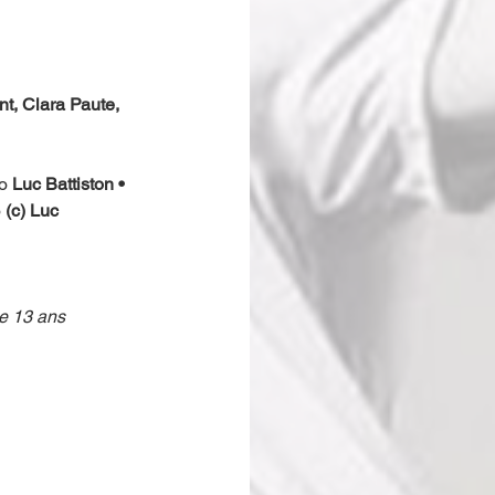
, Clara Paute, 
o 
Luc Battiston • 
o
 (c) Luc 
de 13 ans