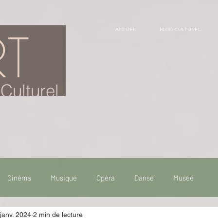
ACCUEIL
BLOG CULTUREL
Culturel
Cinéma
Musique
Opéra
Danse
Musée
janv. 2024
2 min de lecture
 de voyage
Fooding - Restaurant
Burlesque