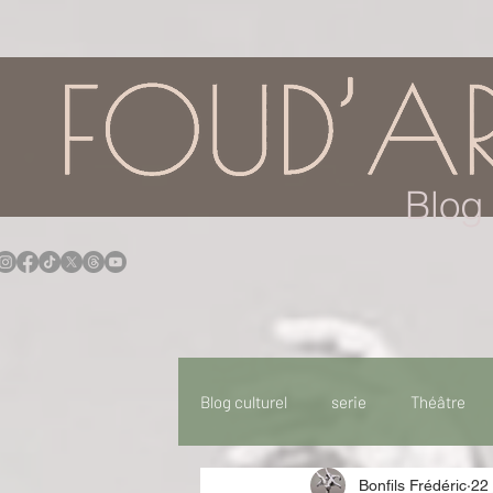
google.com, pub-7957174430108462, DIRECT, f08c47fec0942fa0
Blog 
Blog culturel
serie
Théâtre
Bonfils Frédéric
22 
Expo
Idées Sorties
Idée