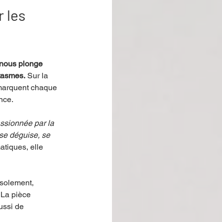
 les
 nous plonge 
ntasmes.
 Sur la 
 marquent chaque 
ence.
ssionnée par la 
se déguise, se 
tiques, elle 
isolement, 
 La pièce 
ussi de 