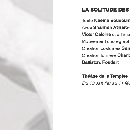
LA SOLITUDE DES
Texte 
Naéma Boudoumi 
Avec 
Shannen Athiaro-
Victor Calcine
 et à l'im
Mouvement chorégraph
Création costumes 
Sar
Création lumière 
Charlo
Battiston, Foudart 
Théâtre de la Tempête
Du 13 Janvier au 11 fé