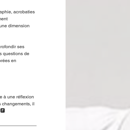
aphie, acrobaties 
ment 
 une dimension 
rofondir ses 
s questions de 
orées en 
 à une réflexion 
s changements, il 
🅵