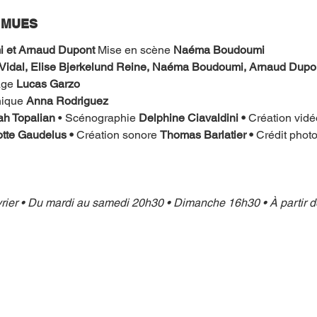
 MUES
et Arnaud Dupont 
Mise en scène 
Naéma Boudoumi
Vidal, Elise Bjerkelund Reine, Naéma Boudoumi, Arnaud Dupont
age 
Lucas Garzo
ique 
Anna Rodriguez
ah Topalian
 • Scénographie 
Delphine Ciavaldini • 
Création vidé
tte Gaudelus • 
Création sonore 
Thomas Barlatier • 
Crédit phot
vrier • Du mardi au samedi 20h30 • Dimanche 16h30 • À partir 