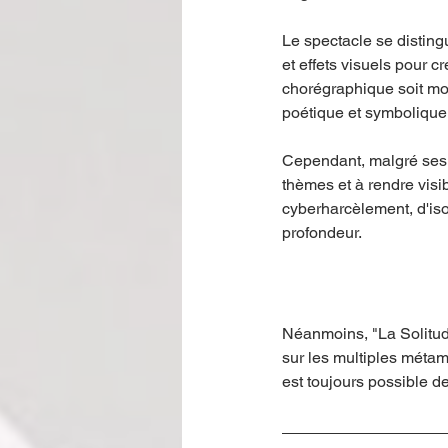
Le spectacle se disting
et effets visuels pour 
chorégraphique soit mo
poétique et symbolique à
Cependant, malgré ses a
thèmes et à rendre visi
cyberharcèlement, d'iso
profondeur.
Néanmoins, "La Solitud
sur les multiples métam
est toujours possible d