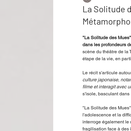
La Solitude 
Métamorphos
Performance
Rire
Réco
"La Solitude des Mues"
dans les profondeurs d
Événement
Validé par Romane
scène du théâtre de la
étape de la vie, en parti
Offre spéciale
Annuaire Théât
Le récit s'articule autou
culture japonaise, nota
filme et interagit avec
s'isole, basculant dans
"La Solitude des Mues" 
l'adolescence et la dif
interroge également le 
fragilisation face à de