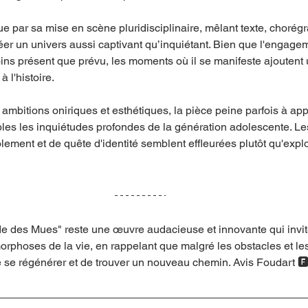
ue par sa mise en scène pluridisciplinaire, mêlant texte, chorégr
créer un univers aussi captivant qu’inquiétant. Bien que l'engage
ins présent que prévu, les moments où il se manifeste ajoutent
 l'histoire.
mbitions oniriques et esthétiques, la pièce peine parfois à app
bles les inquiétudes profondes de la génération adolescente. Le
lement et de quête d'identité semblent effleurées plutôt qu'expl
e des Mues" reste une œuvre audacieuse et innovante qui invite
orphoses de la vie, en rappelant que malgré les obstacles et le
e se régénérer et de trouver un nouveau chemin. Avis Foudart 