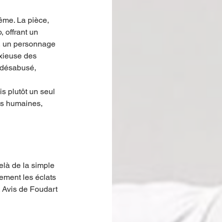
ême. La pièce, 
 offrant un 
n, un personnage 
nxieuse des 
 désabusé, 
s plutôt un seul 
ns humaines, 
là de la simple 
ement les éclats 
 Avis de Foudart 