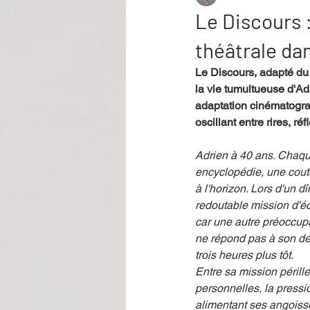
Le Discours 
théâtrale dan
Performance
Rire
Réco
Le Discours, adapté du 
la vie tumultueuse d'Ad
adaptation cinématograp
Événement
Validé par Romane
oscillant entre rires, réf
Adrien à 40 ans. Chaque
Offre spéciale
Annuaire Théât
encyclopédie, une cout
à l'horizon. Lors d'un d
redoutable mission d'éc
car une autre préoccupa
ne répond pas à son de
trois heures plus tôt.
Entre sa mission pérille
personnelles, la pressi
alimentant ses angoisse