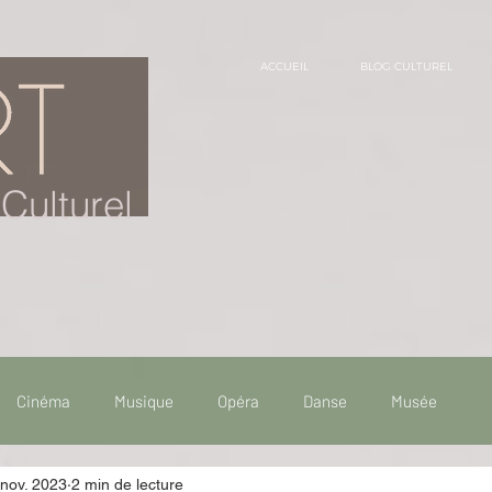
ACCUEIL
BLOG CULTUREL
Culturel
Cinéma
Musique
Opéra
Danse
Musée
 nov. 2023
2 min de lecture
 de voyage
Fooding - Restaurant
Burlesque