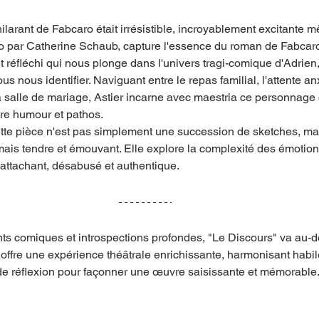
ilarant de Fabcaro était irrésistible, incroyablement excitante m
o par Catherine Schaub, capture l'essence du roman de Fabcaro,
et réfléchi qui nous plonge dans l'univers tragi-comique d'Adrie
s nous identifier. Naviguant entre le repas familial, l'attente a
a salle de mariage, Astier incarne avec maestria ce personnage
tre humour et pathos.
tte pièce n'est pas simplement une succession de sketches, mai
mais tendre et émouvant. Elle explore la complexité des émotio
attachant, désabusé et authentique.
s comiques et introspections profondes, "Le Discours" va au-de
 offre une expérience théâtrale enrichissante, harmonisant habil
de réflexion pour façonner une œuvre saisissante et mémorable.