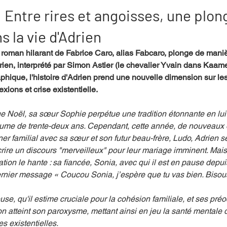
: Entre rires et angoisses, une plo
s la vie d'Adrien
mpense
Festival
Coup de coeur
Instructif
roman hilarant de Fabrice Caro, alias Fabcaro, plonge de maniè
rien, interprété par Simon Astier (le chevalier Yvain dans Kaame
hique, l'histoire d'Adrien prend une nouvelle dimension sur le
. Spécial Famille
Littérature
Cirque
Interview
lexions et crise existentielle.
 Noël, sa sœur Sophie perpétue une tradition étonnante en lui 
re - Musée
Hommage
ume de trente-deux ans. Cependant, cette année, de nouveaux dé
îner familial avec sa sœur et son futur beau-frère, Ludo, Adrien se 
rire un discours "merveilleux" pour leur mariage imminent. Mais 
tion le hante : sa fiancée, Sonia, avec qui il est en pause depui
rnier message « Coucou Sonia, j’espère que tu vas bien. Bisous
use, qu'il estime cruciale pour la cohésion familiale, et ses pré
on atteint son paroxysme, mettant ainsi en jeu la santé mentale d
s existentielles.