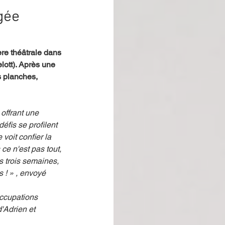
ngée
re théâtrale dans 
lott). Après une 
s planches, 
offrant une 
fis se profilent 
voit confier la 
ce n'est pas tout, 
s trois semaines, 
 ! » , envoyé 
occupations 
'Adrien et 