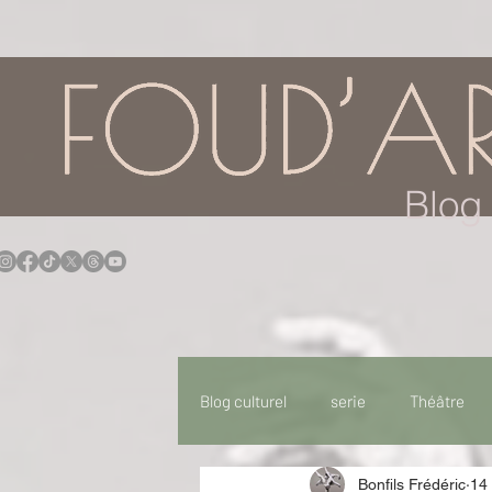
google.com, pub-7957174430108462, DIRECT, f08c47fec0942fa0
Blog 
Blog culturel
serie
Théâtre
Bonfils Frédéric
14
Expo
Idées Sorties
Idée