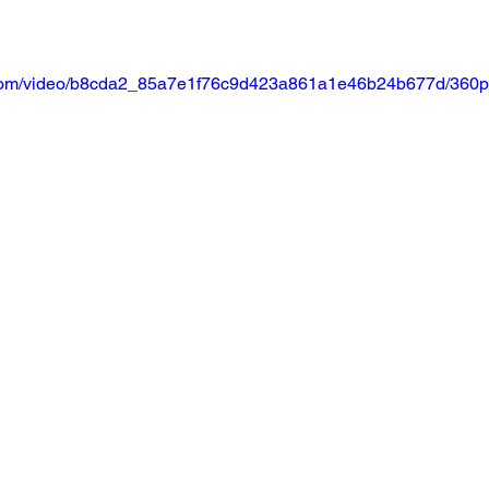
ic.com/video/b8cda2_85a7e1f76c9d423a861a1e46b24b677d/360p