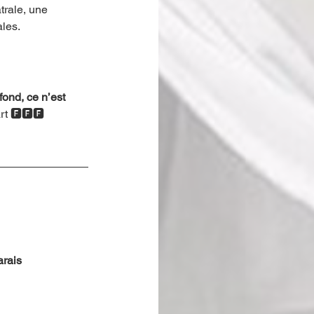
trale, une 
les.
fond, ce n’est 
rt 🅵🅵🅵
rais