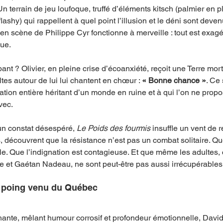
n terrain de jeu loufoque, truffé d’éléments kitsch (palmier en pl
shy) qui rappellent à quel point l’illusion et le déni sont deven
en scène de Philippe Cyr fonctionne à merveille : tout est exagé
que.
ant ? Olivier, en pleine crise d’écoanxiété, reçoit une Terre mo
tes autour de lui lui chantent en chœur : 
« Bonne chance »
. Ce
tion entière héritant d’un monde en ruine et à qui l’on ne propos
vec.
 un constat désespéré, 
Le Poids des fourmis
 insuffle un vent de 
s, découvrent que la résistance n’est pas un combat solitaire. Qu
le. Que l’indignation est contagieuse. Et que même les adultes
e et Gaétan Nadeau, ne sont peut-être pas aussi irrécupérables qu
e poing venu du Québec
hante, mêlant humour corrosif et profondeur émotionnelle, David 