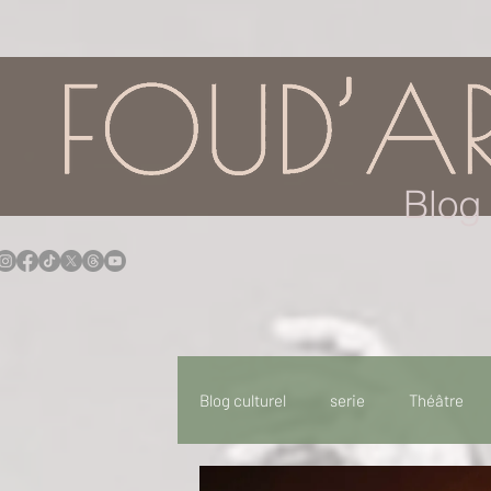
google.com, pub-7957174430108462, DIRECT, f08c47fec0942fa0
Blog 
Blog culturel
serie
Théâtre
Expo
Idées Sorties
Idée