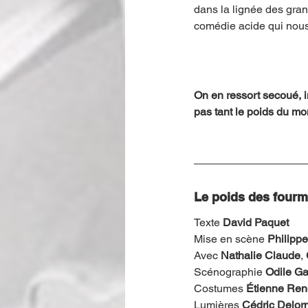
dans la lignée des gra
comédie acide qui nous
On en ressort secoué, in
pas tant le poids du mo
Le poids des fourm
Texte 
David Paquet
Mise en scène 
Philippe
Avec 
Nathalie Claude
, 
Scénographie 
Odile G
Costumes 
Étienne Ren
Lumières 
Cédric Delo