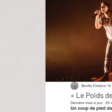
Performance
Rire
Réco
Événement
Validé par Romane
Offre spéciale
Annuaire Théât
Bonfils Frédéric
10
« Le Poids de
Dernière mise à jour :
25 
Un coup de pied dan