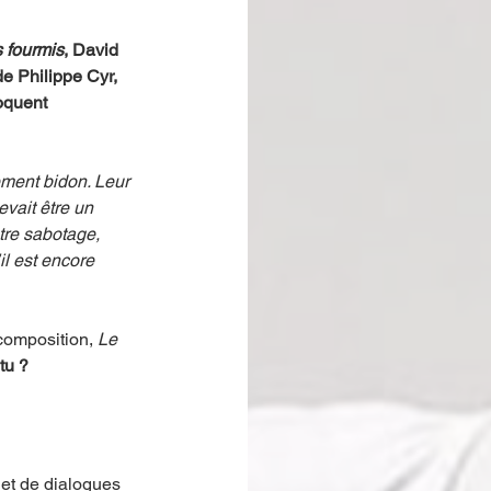
 fourmis
, David 
de Philippe Cyr, 
oquent 
ement bidon. Leur 
vait être un 
tre sabotage, 
l est encore 
composition, 
Le 
tu ?
et de dialogues 