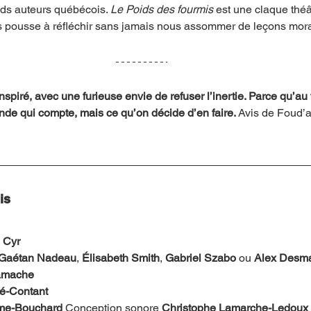
nds auteurs québécois. 
Le Poids des fourmis
 est une claque théâ
 pousse à réfléchir sans jamais nous assommer de leçons mora
spiré, avec une furieuse envie de refuser l’inertie. Parce qu’au 
nde qui compte, mais ce qu’on décide d’en faire. 
Avis de Foud’a
is
 Cyr
Gaétan Nadeau
, 
Élisabeth Smith
, 
Gabriel Szabo
 ou 
Alex Desma
amache
é-Contant
rme-Bouchard
 Conception sonore 
Christophe Lamarche-Ledoux