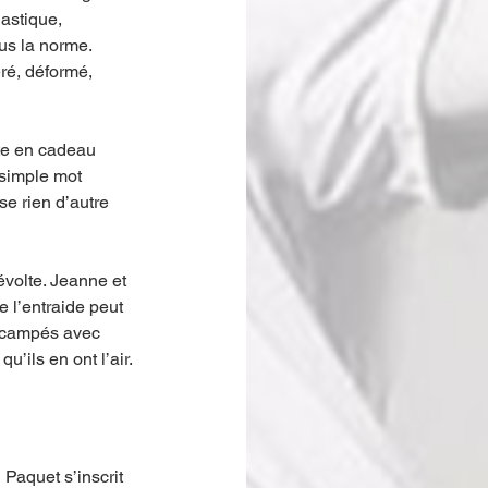
astique, 
us la norme. 
ré, déformé, 
rte en cadeau 
 simple mot 
e rien d’autre 
révolte. Jeanne et 
e l’entraide peut 
, campés avec 
’ils en ont l’air.
Paquet s’inscrit 