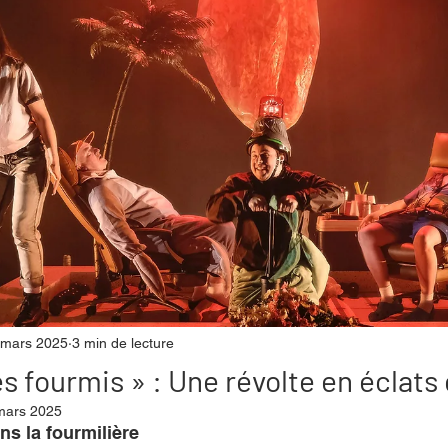
mpense
Festival
Coup de coeur
Instructif
. Spécial Famille
Littérature
Cirque
Interview
re - Musée
Hommage
 mars 2025
3 min de lecture
s fourmis » : Une révolte en éclats 
mars 2025
s la fourmilière