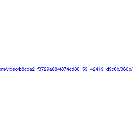
ic.com/video/b8cda2_f3729a684f374cd381591424191d9c6b/360p/