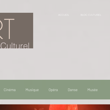
ACCUEIL
BLOG CULTUREL
Culturel
Cinéma
Musique
Opéra
Danse
Musée
 de voyage
Fooding - Restaurant
Burlesque