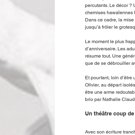
percutants. Le décor ? U
chemises hawaïennes fla
Dans ce cadre, la mise 
jusqu’à frôler le grotes
Le moment le plus frapp
d’anniversaire. Les adul
résume tout. Une généra
que de se débrouiller a
Et pourtant, loin d’être
Olivier, au départ isolé
être une arme redoutab
brio par Nathalie Claud
Un théâtre coup d
Avec son écriture tranc