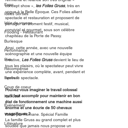
Expo
concept show », 
les Folies Gruss
, très en 
vogue à la Belle Époque. Ces Folies allient 
Idées Sorties
spectacle et restauration et proposent de 
Idée de voyage
partager un moment festif, musical, 
convivial et gourmet, sous son célèbre 
Fooding - Restaurant
chapiteau de la Porte de Passy. 
Burlesque
Ainsi, cette année, avec une nouvelle 
Performance
scénographie et une nouvelle équipe 
Rire
créative, 
Les Folies Gruss
 devient le lieu de 
tous les plaisirs, où le spectateur peut vivre 
Récompense
une expérience complète, avant, pendant et 
Festival
après le spectacle. 
Coup de coeur
Pouvez-vous imaginer le travail colossal 
qu'il faut accomplir pour maintenir en bon 
Instructif
état de fonctionnement une machine aussi 
Événement
énorme et une écurie de 50 chevaux 
magnifiques ? 
Validé par Romane. Spécial Famille
La famille Gruss au grand complet et plus 
Littérature
soudée que jamais nous propose un 