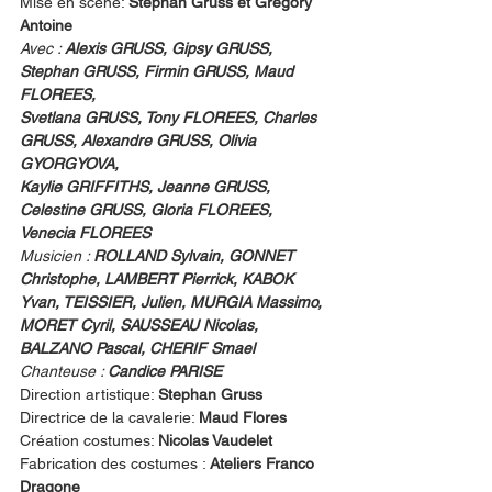
Mise en scène: 
Stephan Gruss et Gregory 
Antoine
Avec : 
Alexis GRUSS, Gipsy GRUSS, 
Stephan GRUSS, Firmin GRUSS, Maud 
FLOREES,
Svetlana GRUSS, Tony FLOREES, Charles 
GRUSS, Alexandre GRUSS, Olivia 
GYORGYOVA,
Kaylie GRIFFITHS, Jeanne GRUSS, 
Celestine GRUSS, Gloria FLOREES, 
Venecia FLOREES
Musicien : 
ROLLAND Sylvain, GONNET 
Christophe, LAMBERT Pierrick, KABOK 
Yvan, TEISSIER, Julien, MURGIA Massimo, 
MORET Cyril, SAUSSEAU Nicolas, 
BALZANO Pascal, CHERIF Smael
Chanteuse : 
Candice PARISE
Direction artistique: 
Stephan Gruss
Directrice de la cavalerie: 
Maud Flores
Création costumes: 
Nicolas Vaudelet
Fabrication des costumes : 
Ateliers Franco 
Dragone