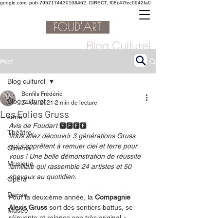
google.com, pub-7957174430108462, DIRECT, f08c47fec0942fa0
Blog Culturel
Post
Blog culturel
Bonfils Frédéric
Blog culturel
24 oct. 2021
2 min de lecture
Les Folies Gruss
serie
Avis de Foudart 
🅵🅵🅵🅵
Théâtre
Vous allez découvrir 3 générations Gruss 
qui s'apprêtent à remuer ciel et terre pour 
Cinéma
vous ! Une belle démonstration de réussite 
Musique
familiale qui rassemble 24 artistes et 50 
chevaux au quotidien.
Opéra
Danse
Pour la deuxième année, la 
Compagnie 
Alexis Gruss
 sort des sentiers battus, se 
Musée
réinvente et relance son très original « 