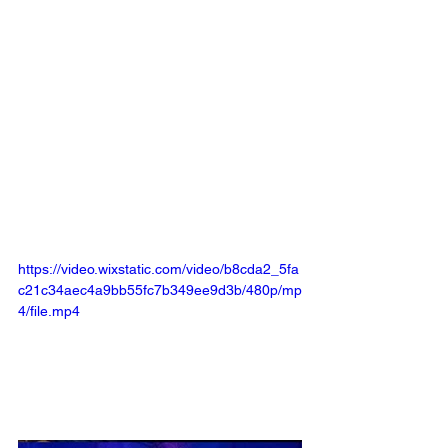
https://video.wixstatic.com/video/b8cda2_5fa
c21c34aec4a9bb55fc7b349ee9d3b/480p/mp
4/file.mp4