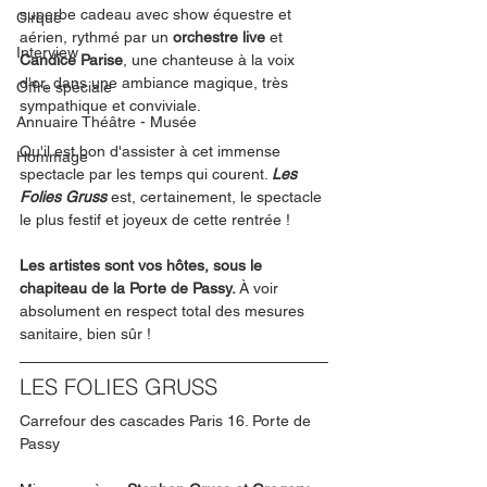
superbe cadeau avec show équestre et 
Cirque
aérien, rythmé par un 
orchestre live
 et 
Interview
Candice Parise
, une chanteuse à la voix 
d'or, dans une ambiance magique, très 
Offre spéciale
sympathique et conviviale. 
Annuaire Théâtre - Musée
Qu'il est bon d'assister à cet immense 
Hommage
spectacle par les temps qui courent. 
Les 
Folies Gruss 
est, certainement, le spectacle 
le plus festif et joyeux de cette rentrée !
Les artistes sont vos hôtes, sous le 
chapiteau de la Porte de Passy. 
À voir 
absolument en respect total des mesures 
sanitaire, bien sûr !
LES FOLIES GRUSS
Carrefour des cascades Paris 16. Porte de 
Passy