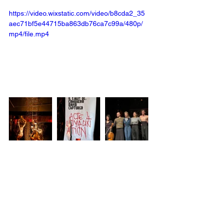
https://video.wixstatic.com/video/b8cda2_35
aec71bf5e44715ba863db76ca7c99a/480p/
mp4/file.mp4