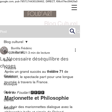
google.com, pub-7957174430108462, DIRECT, f08c47fec0942fa0
Blog Culturel
Post
Blog culturel
Bonfils Frédéric
Blog culturel
24 oct. 2021
3 min de lecture
Le Nécessaire déséquilibre des
serie
choses
Théâtre
Après un grand succès au 
théâtre 71 
de 
Cinéma
Malakoff, le spectacle part pour une longue 
tournée à travers la France.  
Musique
Opéra
Avis de Foudart
🅵🅵🅵🅵
Marionnette et Philosophie
Danse
La chair des marionnettes dialogue avec la 
Musée