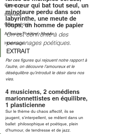
un cœur qui bat tout seul, un 
Cirque
minotaure perdu dans son 
Interview
labyrinthe, une meute de 
Offre spéciale
loups, un homme de papier
On est confronté à des 
Annuaire Théâtre - Musée
personnages poétiques.
Hommage
EXTRAIT
Par ces figures qui rejouent notre rapport à 
l’autre, on découvre l’amoureux et le 
déséquilibre qu’introduit le désir dans nos 
vies. 
4 musiciens, 2 comédiens 
marionnettistes en équilibre, 
1 plasticienne
Sur le thème du chaos affectif, ils se 
jaugent, s’interpellent, se mêlent dans un 
ballet  philosophique et poétique, plein 
d’humour, de tendresse et de jazz. 