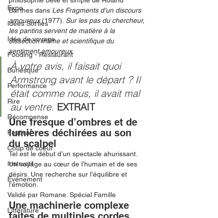
philosophie belle et simple de Roland 
Expo
Barthes dans 
Les Fragments d’un discours 
amoureux 
(1977). 
Sur les pas du chercheur, 
Idées Sorties
les pantins servent de matière à la 
Idée de voyage
dissection intime et scientifique du 
sentiment amoureux.
Fooding - Restaurant
À votre avis, il faisait quoi 
Burlesque
Armstrong avant le départ ? Il 
Performance
était comme nous, il avait mal 
Rire
au ventre. 
EXTRAIT
Récompense
Une fresque d’ombres et de 
lumières déchirées au son 
Festival
du scalpel
Coup de coeur
Tel est le début d’un spectacle ahurissant. 
Instructif
Un voyage au cœur de l’humain et de ses 
désirs. Une recherche sur l’équilibre et 
Événement
l’émotion.  
Validé par Romane. Spécial Famille
Une machinerie complexe 
Littérature
faites de multiples cordes, 