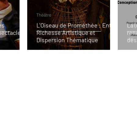
Théâtre
es
L'Oiseau de Prométhée : Entre
La (
pectacle
Richesse Artistique et
ren
Dispersion Thématique
dés
hum