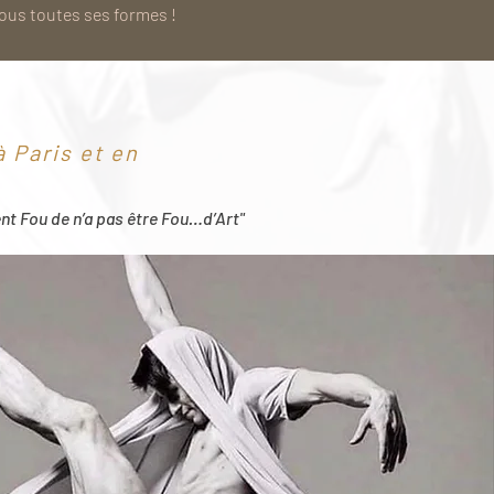
sous toutes ses formes !
 Paris et en
ent Fou de n’a pas être Fou…d’Art"