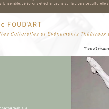
. Ensemble, célébrons et échangeons sur la diversité culturelle 
re FOUD'ART
ités Culturelles et Événements Théâtraux à
"Il serait vraim
ncontournable à