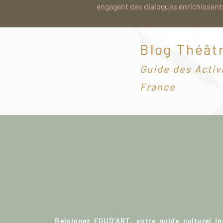
engagent des dialogues enrichissants
Blog Théât
G
uide des Activ
France
Rejoignez FOUD'ART, votre guide culturel i