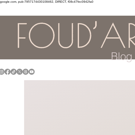
google.com, pub-7957174430108462, DIRECT, f08c47fec0942fa0
Blog 