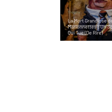
Théâtre
La Mort Grandiose d
Marionnettes : Un S
Qui Tue (De Rire)