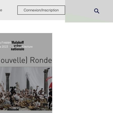
e
Connexion/Inscription
s Frédéric
s 2023
2 min de lecture
ew