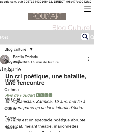
google.com, pub-7957174430108462, DIRECT, f08c47fec0942fa0
Blog Culturel
Post
Blog culturel
Bonfils Frédéric
Blog culturel
25 juil. 2021
2 min de lecture
Je hurle
serie
Un cri poétique, une bataille, 
Théâtre
une rencontre 
Cinéma
Avis de Foudart 
🅵🅵🅵🅵
Musique
En Afghanistan, Zarmina, 15 ans, met fin à 
ses jours parce qu’on lui a interdit d’écrire
Opéra
Danse
Je Hurle
 est un spectacle poétique abrupte 
et délicat, mêlant théâtre, marionnettes, 
Musée