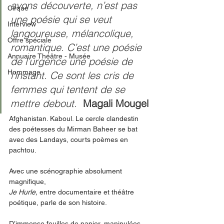
avons découverte, n’est pas 
Cirque
une poésie qui se veut 
Interview
langoureuse, mélancolique, 
Offre spéciale
romantique. C’est une poésie 
Annuaire Théâtre - Musée
de l’urgence une poésie de 
Hommage
l’instant. Ce sont les cris de 
femmes qui tentent de se 
mettre debout. 
Magali Mougel
Afghanistan. Kaboul. Le cercle clandestin 
des poétesses du Mirman Baheer se bat 
avec des Landays, courts poèmes en 
pachtou. 
Avec une scénographie absolument 
magnifique, 
Je Hurle, 
entre documentaire et théâtre 
poétique, parle de son histoire. 
D’immense feuilles de papier, manipulées 