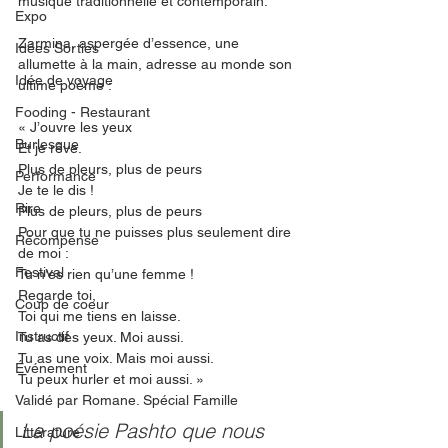
musique traditionnelle et contemporain. 
Expo
Zarmina, aspergée d’essence, une 
Idées Sorties
allumette à la main, adresse au monde son 
Idée de voyage
ultime poème : 
Fooding - Restaurant
« J’ouvre les yeux
Burlesque
Et je rêve.
Plus de pleurs, plus de peurs
Performance
Je te le dis !
Rire
Plus de pleurs, plus de peurs
Pour que tu ne puisses plus seulement dire 
Récompense
de moi :
Festival
Tu n’es rien qu’une femme !
Regarde toi,
Coup de coeur
Toi qui me tiens en laisse.
Instructif
Tu as des yeux. Moi aussi.
Tu as une voix. Mais moi aussi.
Événement
Tu peux hurler et moi aussi. »
Validé par Romane. Spécial Famille
La poésie Pashto que nous 
Littérature