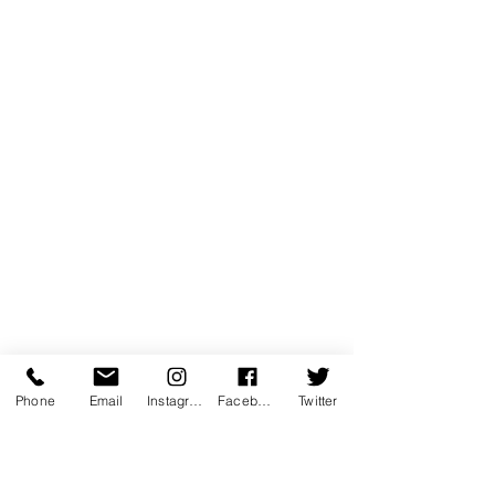
Phone
Email
Instagram
Facebook
Twitter
coup de coeur
emotion
performance
poesie