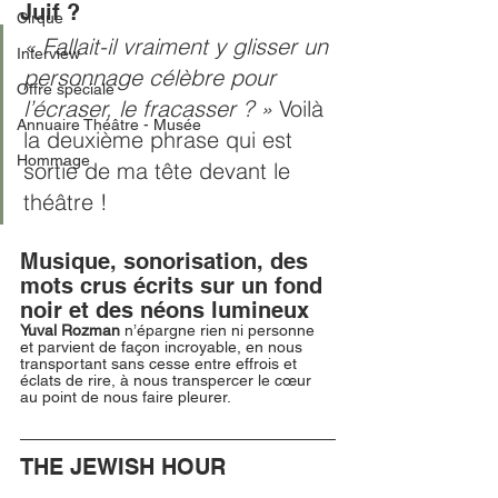
Juif ?
Cirque
« Fallait-il vraiment y glisser un 
Interview
personnage célèbre pour 
Offre spéciale
l’écraser, le fracasser ? » 
Voilà 
Annuaire Théâtre - Musée
la deuxième phrase qui est 
Hommage
sortie de ma tête devant le 
théâtre !  
Musique, sonorisation, des 
mots crus écrits sur un fond 
noir et des néons lumineux
Yuval Rozman
 n’épargne rien ni personne 
et parvient de façon incroyable, en nous 
transportant sans cesse entre effrois et 
éclats de rire, à nous transpercer le cœur 
au point de nous faire pleurer. 
THE JEWISH HOUR