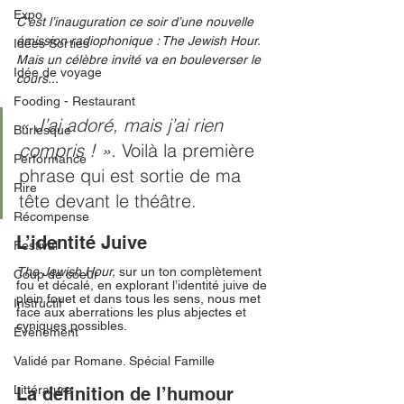
Expo
C’est l’inauguration ce soir d’une nouvelle 
émission radiophonique : The Jewish Hour. 
Idées Sorties
Mais un célèbre invité va en bouleverser le 
Idée de voyage
cours... 
Fooding - Restaurant
« J’ai adoré, mais j’ai rien 
Burlesque
compris ! ». 
Voilà la première 
Performance
phrase qui est sortie de ma 
Rire
tête devant le théâtre.  
Récompense
L’identité Juive
Festival
The Jewish Hour, 
sur un ton complètement 
Coup de coeur
fou et décalé, en explorant l’identité juive de 
plein fouet et dans tous les sens, nous met 
Instructif
face aux aberrations les plus abjectes et 
cyniques possibles. 
Événement
Validé par Romane. Spécial Famille
Littérature
La définition de l’humour 