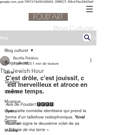
google.com, pub-7957174430108462, DIRECT, f08c47fec0942fa0
Blog Culturel
Post
Blog culturel
Bonfils Frédéric
Blog culturel
6 juin 2023
1 min de lecture
The Jewish Hour
serie
C’est drôle, c’est jouissif, c
Théâtre
´est merveilleux et atroce en 
même temps. 
Cinéma
Musique
Avis de Foudart
🅵🅵🅵🅵
Avec cette comédie identitaire qui prend la 
Opéra
forme d’un talkshow radiophonique, 
Yuval 
Danse
Rozman 
signe le deuxième volet de sa 
«Trilogie de ma terre ».
Musée