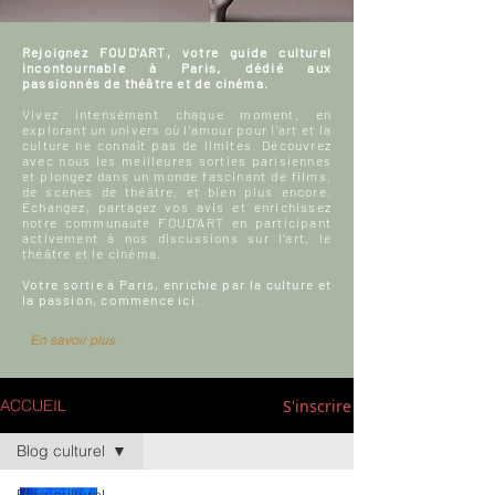
Rejoignez FOUD'ART, votre guide culturel
incontournable à Paris, dédié aux
passionnés de théâtre et de cinéma.
Vivez intensément chaque moment, en
explorant un univers où l'amour pour l'art et la
culture ne connaît pas de limites. Découvrez
avec nous les meilleures sorties parisiennes
et plongez dans un monde fascinant de films,
de scènes de théâtre, et bien plus encore.
Échangez, partagez vos avis et enrichissez
notre communauté FOUD'ART en participant
activement à nos discussions sur l’art, le
théâtre et le cinéma.
Votre sortie à Paris, enrichie par la culture et
la passion, commence ici.
En savoir plus
S'inscrire
ACCUEIL
Blog culturel