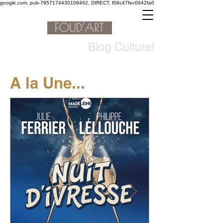
google.com, pub-7957174430108462, DIRECT, f08c47fec0942fa0
Blog Culturel
A la Une...