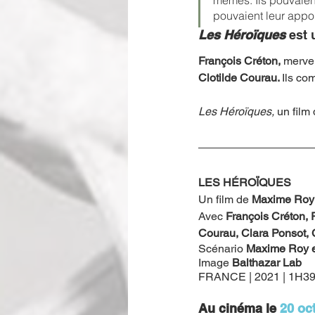
mêmes. Ils pouvaien
pouvaient leur appor
Les Héroïques
est
François Créton, 
mervei
Clotilde Courau. 
Ils co
Les Héroïques, 
un film
LES HÉROÏQUES
Un film de 
Maxime Roy
Avec 
François Créton, 
Courau, Clara Ponsot
Scénario 
Maxime Roy e
Image 
Balthazar Lab
FRANCE | 2021 | 1H39
Au cinéma le 
20 oc