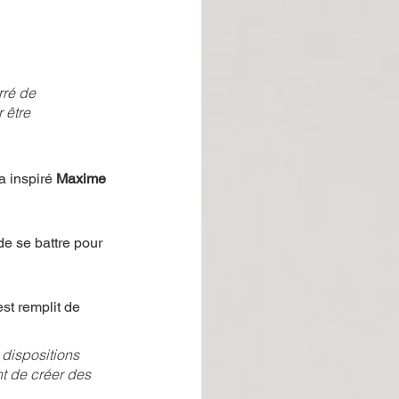
rré de 
 être 
a inspiré
 Maxime 
e se battre pour 
st remplit de 
dispositions 
nt de créer des 