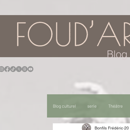
google.com, pub-7957174430108462, DIRECT, f08c47fec0942fa0
Blog 
Blog culturel
serie
Théâtre
Bonfils Frédéric
20 
Expo
Idées Sorties
Idée