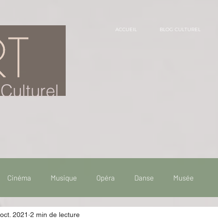
ACCUEIL
BLOG CULTUREL
Culturel
Cinéma
Musique
Opéra
Danse
Musée
oct. 2021
2 min de lecture
 de voyage
Fooding - Restaurant
Burlesque