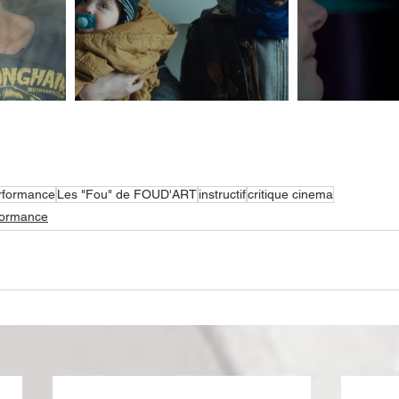
rformance
Les "Fou" de FOUD'ART
instructif
critique cinema
formance