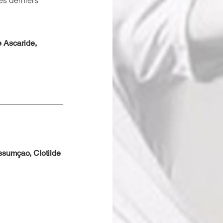
es derniers 
 Ascaride, 
ssumçao, Clotilde 