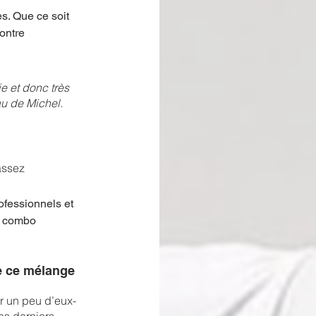
s. Que ce soit 
ontre 
e et donc très 
u de Michel.  
assez 
rofessionnels et 
n combo 
de ce mélange
ir un peu d’eux-