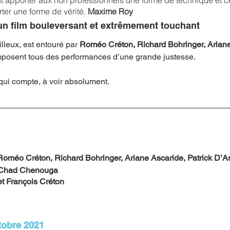
t apporter aux non professionnels une forme de technique et c
ter une forme de vérité. 
Maxime Roy
un film bouleversant et extrêmement touchant
lleux, est entouré par 
Roméo Créton, Richard Bohringer, Ariane
mposent tous des performances d’une grande justesse.
 qui compte, à voir absolument. 
Roméo Créton, Richard Bohringer, Ariane Ascaride, Patrick D’A
, Chad Chenouga
t François Créton
 
tobre 2021