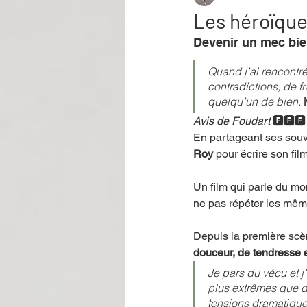
Les héroïqu
Devenir un mec bi
Performance
Rire
Réco
Quand j’ai rencontré
contradictions, de f
quelqu’un de bien. 
Événement
Validé par Romane
Avis de Foudart
🅵🅵🅵
En partageant ses souve
Roy 
pour écrire son film
Offre spéciale
Annuaire Théât
Un film qui parle du mo
ne pas répéter les mêm
Depuis la première scène
douceur, de tendresse e
Je pars du vécu et j
plus extrêmes que da
tensions dramatique