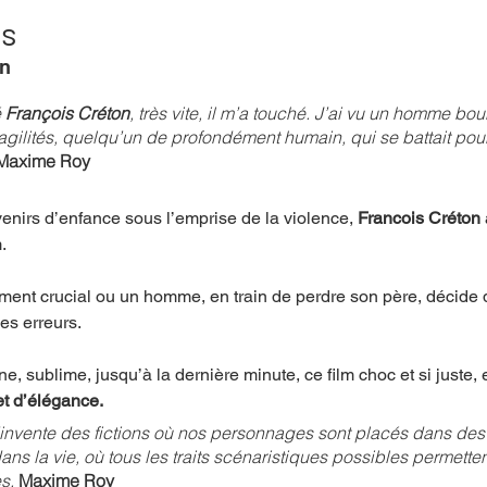
es
en
mpense
Festival
Coup de coeur
Instructif
 
François Créton
, très vite, il m’a touché. J’ai vu un homme bou
ragilités, quelqu’un de profondément humain, qui se battait pour
Maxime Roy
. Spécial Famille
Littérature
Cirque
Interview
nirs d’enfance sous l’emprise de la violence, 
Francois Créton 
. 
re - Musée
Hommage
ment crucial ou un homme, en train de perdre son père, décide d
es erreurs.
, sublime, jusqu’à la dernière minute, ce film choc et si juste, e
t d’élégance. 
’invente des fictions où nos personnages sont placés dans des 
ns la vie, où tous les traits scénaristiques possibles permette
s. 
Maxime Roy