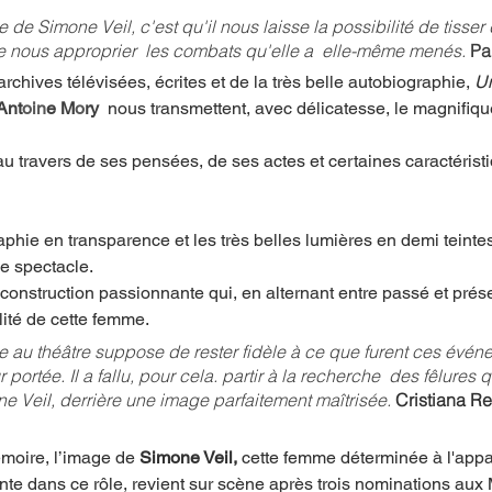
e de Simone Veil, c'est qu'il nous laisse la possibilité de tisser 
de nous approprier  les combats qu'elle a  elle-même menés. 
Pa
archives télévisées, écrites et de la très belle autobiographie, 
U
 Ant
oin
e M
o
ry
nous transmettent, avec délicatesse, le magnifique
 au travers de ses pensées, de ses actes et certaines caractérist
hie en transparence et les très belles lumières en demi teintes
 spectacle. 
onstruction passionnante qui, en alternant entre passé et prése
lité de cette femme. 
e au théâtre suppose de rester fidèle à ce que furent ces événe
portée. Il a fallu, pour cela. partir à la recherche  des fêlures q
ne Ve
il, 
derrière une image parfaitement maîtrisée.
Cristiana Re
oire, l’image de 
Simone Veil, 
cette femme déterminée à l'appar
nte dans ce rôle, revient sur scène après trois nominations aux 