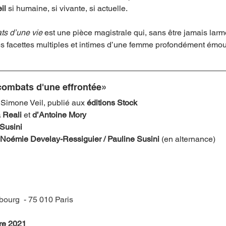
il 
si humaine, si vivante, si actuelle. 
ts d’une vie 
est une pièce magistrale qui, sans être jamais lar
es facettes multiples et intimes d’une femme profondément émou
combats d'une effrontée»
 Simone Veil, publié aux 
éditions Stock
a Reali
 et 
d’Antoine Mory 
Susini
t Noémie Develay-Ressiguier / Pauline Susini 
(en alternance) 
bourg  - 75 010 Paris
re 2021