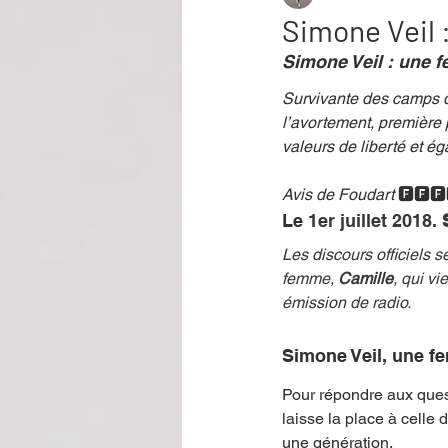
Simone Veil 
Simone Veil : une 
Performance
Rire
Réco
Survivante des camps d’
l’avortement, première
valeurs de liberté et éga
Événement
Validé par Romane
Avis de Foudart 
🅵🅵🅵
Le 
1er juillet 2018. 
Offre spéciale
Annuaire Théât
Les discours officiels
femme, 
Camille
, qui vi
émission de radio
.
Simone Veil, une f
Pour répondre aux ques
laisse la place à celle
une génération. 