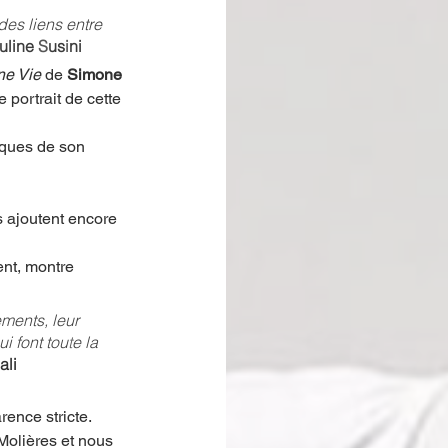
des liens entre 
uline 
S
us
i
ni
ne Vie
 de 
Simone 
 portrait de cette 
iques de son 
 ajoutent encore 
nt, montre 
ments, leur 
ui font tou
t
e la 
ali
ence stricte.
Molières et nous 