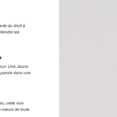
te du droit à 
fendre les 
e
mmun. Une Jeune 
 parole dans une 
u, cette voix 
 cœurs de toute 