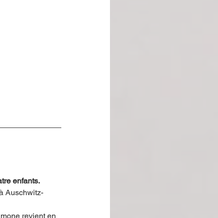
tre enfants.
 à Auschwitz-
imone revient en 