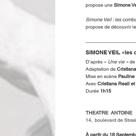
propose
une
 Simone Ve
Simone Veil : les comba
propose de découvrir l
SIMONE VEIL
«les 
D’après « 
Une vie » 
de
Adaptation de 
Cristian
Mise en scène 
Pauline 
Avec 
Cristiana Reali e
Durée 
1h15
THEATRE  ANTOINE
14,  boulevard de Stras
À
partir du 18 Septemb