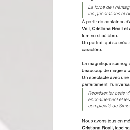
La force de l'héritag
les générations et 
À partir de centaines d'
Veil
, 
Cristi
a
na Re
a
li et
femme si célèbre. 
Un portrait qui se crée
caractère. 
La magnifique scénograp
beaucoup de magie à ce
Un spectacle avec une c
parfaitement, l’universa
Représenter cette vi
enchaînement et leur 
complexité de Simo
Nous avons tous en mém
Cristiana Reali, 
fascina