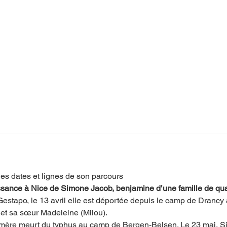
es dates et lignes de son parcours
issance à Nice de Simone Jacob, benjamine d’une famille de qua
estapo, le 13 avril elle est déportée depuis le camp de Drancy
et sa sœur Madeleine (Milou).
 mère meurt du typhus au camp de Bergen-Belsen. Le 23 mai, S