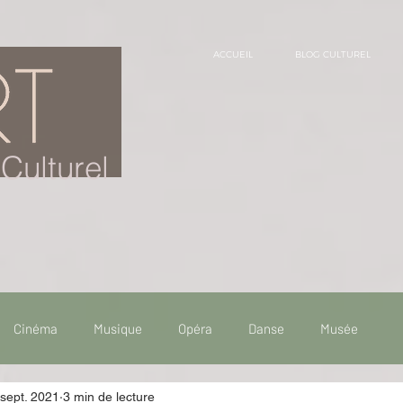
ACCUEIL
BLOG CULTUREL
Culturel
Cinéma
Musique
Opéra
Danse
Musée
sept. 2021
3 min de lecture
 de voyage
Fooding - Restaurant
Burlesque