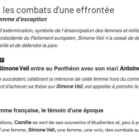
: les combats d'une effrontée
femme d’exception
mpense
Festival
Coup de coeur
Instructif
extermination, symbole de l’émancipation des femmes et militan
 présidente du Parlement européen, Simone Veil n’a cessé de de
lité et de défendre la paix. 
. Spécial Famille
Littérature
Cirque
Interview
🅵
Simone Veil 
entre au Panthéon avec son mari 
Antoin
re - Musée
Hommage
 se succèdent. célébrant la mémoire de cette femme hors du co
ent d'achever sa thèse sur 
Simo
n
e Veil, 
est appelée à prendre la
emme française, le témoin d'une époque
tions, 
Camille
 se sert de ses souvenirs d’étudiantes et, peu à pe
 d’une femme, 
Simone Veil, 
une femme, une voix, des combats au