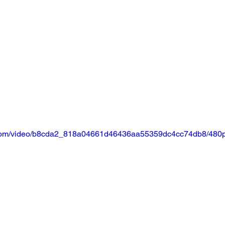
ic.com/video/b8cda2_818a04661d46436aa55359dc4cc74db8/480p