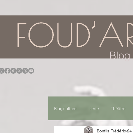
google.com, pub-7957174430108462, DIRECT, f08c47fec0942fa0
Blog 
Blog culturel
serie
Théâtre
Bonfils Frédéric
24 
Expo
Idées Sorties
Idée