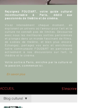
Rejoignez FOUD'ART, votre guide culturel
incontournable à Paris, dédié aux
passionnés de théâtre et de cinéma.
Vivez intensément chaque moment, en
explorant un univers où l'amour pour l'art et la
culture ne connaît pas de limites. Découvrez
avec nous les meilleures sorties parisiennes
et plongez dans un monde fascinant de films,
de scènes de théâtre, et bien plus encore.
Échangez, partagez vos avis et enrichissez
notre communauté FOUD'ART en participant
activement à nos discussions sur l’art, le
théâtre et le cinéma.
Votre sortie à Paris, enrichie par la culture et
la passion, commence ici.
En savoir plus
S'inscrire
ACCUEIL
Blog culturel