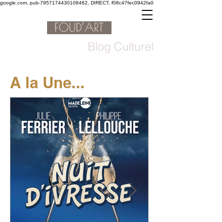
google.com, pub-7957174430108462, DIRECT, f08c47fec0942fa0
Blog Culturel
A la Une...