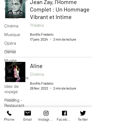
Blog culturel
Jean Zay, l'Homme
Complet : Un Hommage
serie
Vibrant et Intime
Théâtre
Théâtre
Cinéma
Musique
Bonfils Frédéric
17 janv. 2024
2 min de lecture
Opéra
Danse
Musée
Aline
Expo
Cinéma
Idées Sorties
Bonfils Frédéric
Idée de
26 févr. 2022
2 min de lecture
voyage
Fooding -
Restaurant
Eiffel
Burlesque
Phone
Email
Instagram
Facebook
Twitter
Performance
Cinéma