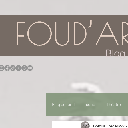
google.com, pub-7957174430108462, DIRECT, f08c47fec0942fa0
Blog 
Blog culturel
serie
Théâtre
Bonfils Frédéric
26 
Expo
Idées Sorties
Idée