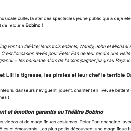
usicale culte, la star des spectacles jeune public qui a déjà été
mpense
Festival
Coup de coeur
Instructif
 de retour à 
Bobino !
. Spécial Famille
Littérature
Cirque
Interview
ng vont au théâtre; leurs trois enfants, Wendy, John et Michaël 
 C’est l’occasion rêvée pour Peter Pan de leur rendre une visite 
grandir » les persuade alors de l’accompagner jusqu’au Pays Ima
re - Musée
Hommage
Lili la tigresse, les pirates et leur chef le terrible C
eurs, danseurs naviguent, jouent, chantent en live, se battent e
es ! 
ent et émotion garantis au Théâtre Bobino
les vidéos et de magnifiques costumes, Peter Pan enchaine, ave
ôles et émouvants. Les plus petits découvrent une magnifique his