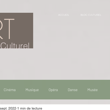
ACCUEIL
BLOG CULTUREL
Culturel
Cinéma
Musique
Opéra
Danse
Musée
sept. 2022
1 min de lecture
 de voyage
Fooding - Restaurant
Burlesque