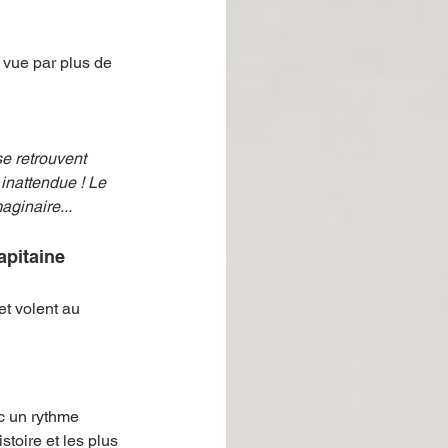
 vue par plus de 
se retrouvent 
inattendue ! Le 
ginaire... 
apitaine 
t volent au 
c un rythme 
toire et les plus 