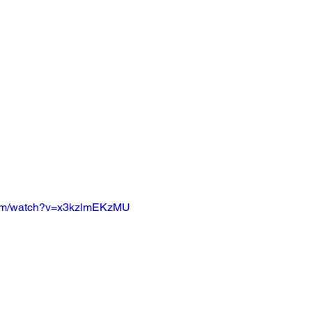
com/watch?v=x3kzlmEKzMU