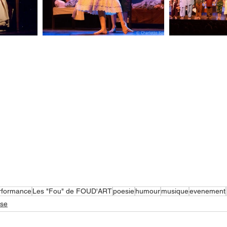
rformance
Les "Fou" de FOUD'ART
poesie
humour
musique
evenement
se