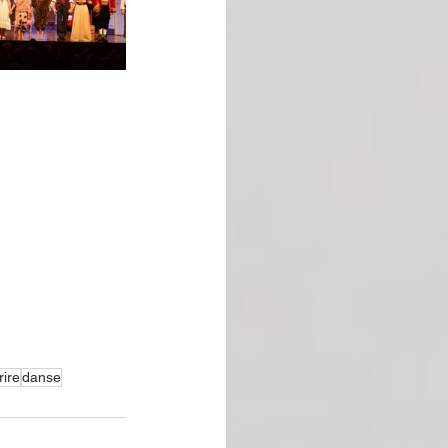
rire
danse