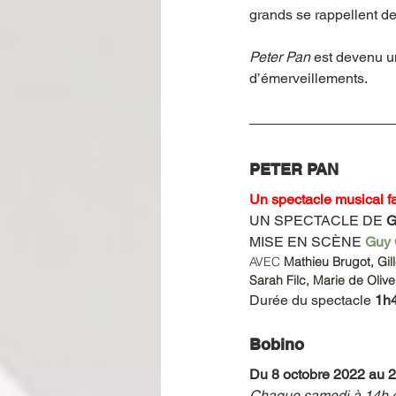
grands se rappellent de
Peter Pan
 est devenu u
d’émerveillements.   
PETER PAN
Un spectacle musical fa
UN SPECTACLE DE 
G
MISE EN SCÈNE 
Guy 
AVEC 
Mathieu Brugot, Gil
Sarah Filc, Marie de Olive
Durée du spectacle 
1h
Bobino
Du 8 octobre 2022 au 2
Chaque samedi à 14h et