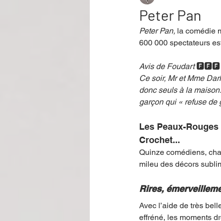
Peter Pan
Peter Pan,
 la comédie m
Performance
Rire
Réco
600 000 spectateurs est
Avis de Foudart 
🅵🅵🅵
Événement
Validé par Romane
Ce soir, Mr et Mme Darli
donc seuls à la maison.
garçon qui « refuse de 
Offre spéciale
Annuaire Théât
Les Peaux-Rouges et 
Crochet... 
Quinze comédiens, chant
mileu des décors sublim
Rires, émerveillem
Avec l’aide de très bel
effréné, les moments dr