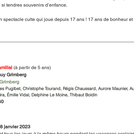
 si tendres souvenirs d’enfance.
n spectacle culte qui joue depuis 17 ans ! 17 ans de bonheur et 
milial 
(à partir de 5 ans)
uy Grimberg
Grimberg
les Pugibet, Christophe Tourand, Régis Chaussard, Aurore Maunier, Au
ira, Émilie Vidal, Delphine Le Moine, Thibaut Boidin
40
8 janvier 2023 
 tous les jours à la même heure pendant les vacances scolair