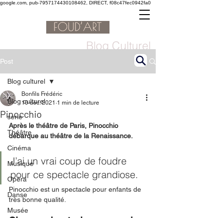
google.com, pub-7957174430108462, DIRECT, f08c47fec0942fa0
Blog Culturel
Post
Blog culturel
Bonfils Frédéric
Blog culturel
10 déc. 2021
1 min de lecture
Pinocchio
serie
Après le théâtre de Paris, Pinocchio 
Théâtre
débarque au théâtre de la Renaissance. 
Cinéma
J’ai un vrai coup de foudre 
Musique
pour ce spectacle grandiose. 
Opéra
Pinocchio est un spectacle pour enfants de 
Danse
très bonne qualité. 
Musée