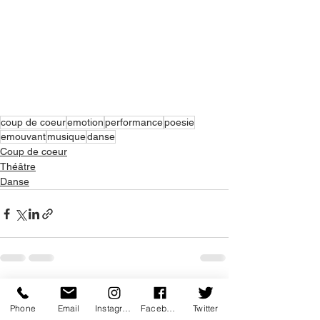
coup de coeur
emotion
performance
poesie
emouvant
musique
danse
Coup de coeur
Théâtre
Danse
Voir tout
Posts récents
Phone
Email
Instagram
Facebook
Twitter