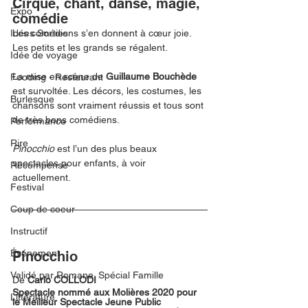
Cirque, chant, danse, magie, 
Expo
comédie
Idées Sorties
Les comédiens s’en donnent à cœur joie. 
Les petits et les grands se régalent. 
Idée de voyage
La mise en scène de 
Guillaume Bouchède
Fooding - Restaurant
est survoltée. Les décors, les costumes, les 
Burlesque
chansons sont vraiment réussis et tous sont 
de très bons comédiens. 
Performance
Rire
Pinocchio
 est l’un des plus beaux 
spectacles pour enfants, à voir 
Récompense
actuellement. 
Festival
Coup de coeur
Instructif
Événement
Pinocchio
Validé par Romane. Spécial Famille
De 
Carlo COLLODI
Spectacle nommé aux Molières 2020 pour 
Littérature
le Meilleur Spectacle Jeune Public