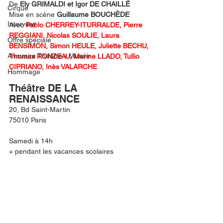
De 
Ely GRIMALDI et Igor DE CHAILLÉ
Cirque
Mise en scène 
Guillaume BOUCHÈDE
Interview
Avec 
Pablo CHERREY-ITURRALDE, Pierre 
REGGIANI, Nicolas SOULIE, Laura 
Offre spéciale
BENSIMON, Simon HEULE, Juliette BECHU, 
Annuaire Théâtre - Musée
Thomas RONZEAU, Marine LLADO, Tullio 
CIPRIANO, Inès VALARCHE
Hommage
Théâtre DE LA 
RENAISSANCE
20, Bd Saint-Martin
75010 Paris
Samedi à 14h 
+ pendant les vacances scolaires