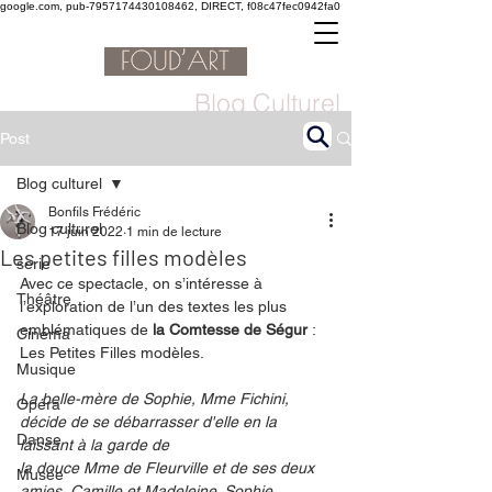
google.com, pub-7957174430108462, DIRECT, f08c47fec0942fa0
Blog Culturel
Post
Blog culturel
Bonfils Frédéric
Blog culturel
17 juin 2022
1 min de lecture
Les petites filles modèles
serie
Avec ce spectacle, on s’intéresse à 
Théâtre
l’exploration de l’un des textes les plus 
emblématiques de 
la Comtesse de Ségur
 : 
Cinéma
Les Petites Filles modèles. 
Musique
La belle-mère de Sophie, Mme Fichini, 
Opéra
décide de se débarrasser d'elle en la 
Danse
laissant à la garde de
la douce Mme de Fleurville et de ses deux 
Musée
amies, Camille et Madeleine. Sophie 