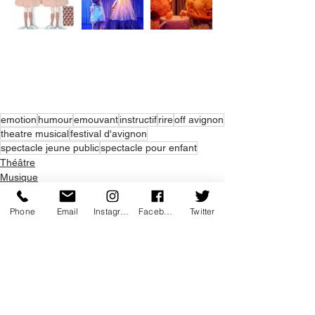
emotion
humour
emouvant
instructif
rire
off avignon
theatre musical
festival d'avignon
spectacle jeune public
spectacle pour enfant
Théâtre
Musique
Instructif
Phone
Email
Instagram
Facebook
Twitter
Voir tout
Posts récents