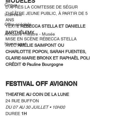
MODÈLES
Cirque
D'APRÈS LA COMTESSE DE SÉGUR
THÉÂTRE JEUNE PUBLIC, À PARTIR DE 5 
Interview
ANS 
Offre spéciale
TEXTE 
RÉBECCA STELLA ET DANIELLE 
BARTHÉLEMY
Annuaire Théâtre - Musée
MISE EN SCÈNE RÉBECCA STELLA
Hommage
AVEC 
AMÉLIE SAIMPONT OU 
CHARLOTTE POPON, SARAH FUENTES, 
CLAIRE-MARIE BRONX ET RAPHAÈL POLI
CRÉDIT © Pauline Bourgogne
FESTIVAL OFF AVIGNON
THEATRE AU COIN DE LA LUNE
24 RUE BUFFON
DU 07 AU 30 JUILLET • 10H00
DUREE 
1H