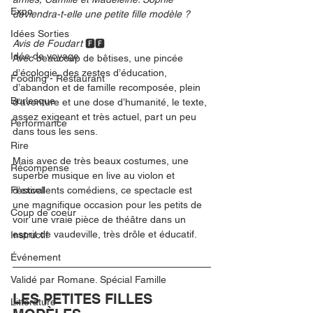
Expo
deviendra-t-elle une petite fille modèle ?
Idées Sorties
Avis de Foudart 
🅵🅵
Idée de voyage
Avec beaucoup de bêtises, une pincée 
d’écologie, des zestes d’éducation, 
Fooding - Restaurant
d’abandon et de famille recomposée, plein 
Burlesque
d’aventure et une dose d’humanité, le texte, 
assez exigeant et très actuel, part un peu 
Performance
dans tous les sens. 
Rire
Mais avec de très beaux costumes, une 
Récompense
superbe musique en live au violon et 
Festival
d’excellents comédiens, ce spectacle est 
une magnifique occasion pour les petits de 
Coup de coeur
voir une vraie pièce de théâtre dans un 
esprit de vaudeville, très drôle et éducatif.
Instructif
Événement
Validé par Romane. Spécial Famille
LES PETITES FILLES 
Littérature