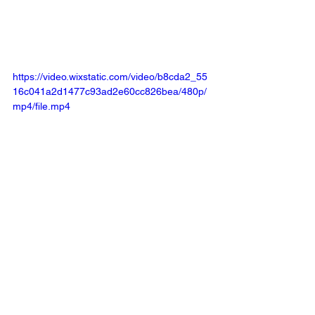
https://video.wixstatic.com/video/b8cda2_55
16c041a2d1477c93ad2e60cc826bea/480p/
mp4/file.mp4