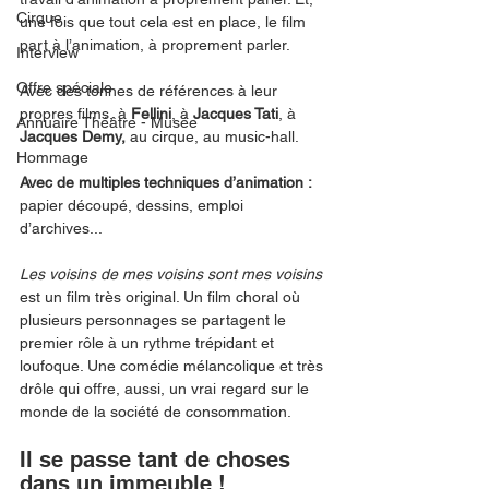
Cirque
une fois que tout cela est en place, le film 
part à l’animation, à proprement parler.
Interview
Offre spéciale
Avec des tonnes de références à leur 
propres films, à 
Fellini
, à 
Jacques Tati
, à 
Annuaire Théâtre - Musée
Jacques Demy, 
au cirque, au music-hall.
Hommage
Avec de multiples techniques d’animation : 
papier découpé, dessins, emploi 
d’archives... 
Les voisins de mes voisins sont mes voisins
est un film très original. Un film choral où 
plusieurs personnages se partagent le 
premier rôle à un rythme trépidant et 
loufoque. Une comédie mélancolique et très 
drôle qui offre, aussi, un vrai regard sur le 
monde de la société de consommation. 
Il se passe tant de choses 
dans un immeuble ! 