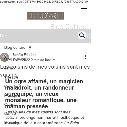
google.com, pub-7957174430108462, DIRECT, f08c47fec0942fa0
Blog Culturel
Post
Blog culturel
Bonfils Frédéric
Blog culturel
1 févr. 2022
2 min de lecture
Les voisins de mes voisins sont mes
serie
voisins
Théâtre
Un ogre affamé, un magicien 
Cinéma
maladroit, un randonneur 
suréquipé, un vieux 
Musique
monsieur romantique, une 
Opéra
maman pressée
Les Voisins de mes voisins sont mes 
Danse
voisins, 
prolongement narratif, esthétique et 
Musée
technique de leur court métrage 
La Saint 