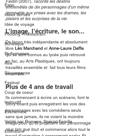
Festin
 (2007), 
raconte les destins 
Expo
entremêlés de dix personnages d’un même 
immeuble aux prises avec les drames, les 
Idées Sorties
plaisirs et les surprises de la vie.
Idée de voyage
L’image, l’écriture, le son... 
Fooding - Restaurant
De façon très indépendante et absolument 
Burlesque
libre 
Léo Marchand 
et 
Anne-Laure Daffis
Performance
qui se sont connus au lycée puis retrouvé 
en fac, au Arts Plastiques, ont toujours 
Rire
travaillés ensemble et  fait tous leurs films 
Récompense
ensemble. 
Festival
Plus de 4 ans de travail
Coup de coeur
Ils commencent à écrire un scénario, font le 
Instructif
Story-board puis enregistrent les voix des 
personnages avec les comédiens seuls 
Événement
sans que jamais, ils ne voient la moindre 
Validé par Romane. Spécial Famille
image 
pour qu’ils projettent leur personnage 
plus loin que tout. 
et commence alors tout le 
Littérature
travail d’animation à proprement parler. Et, 