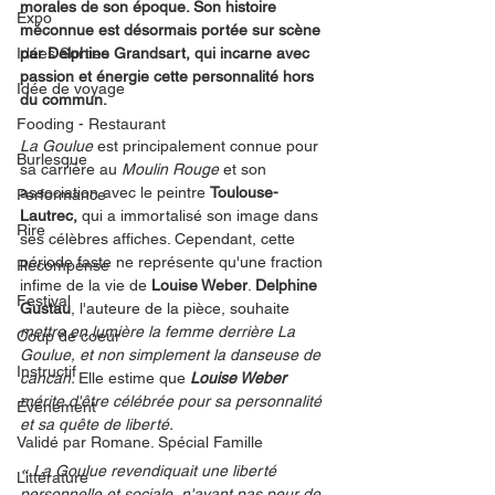
morales de son époque. Son histoire 
Expo
méconnue est désormais portée sur scène 
Idées Sorties
par Delphine Grandsart, qui incarne avec 
passion et énergie cette personnalité hors 
Idée de voyage
du commun.
Fooding - Restaurant
La Goulue
 est principalement connue pour 
Burlesque
sa carrière au 
Moulin Rouge
 et son 
association avec le peintre 
Toulouse-
Performance
Lautrec, 
qui a immortalisé son image dans 
Rire
ses célèbres affiches. Cependant, cette 
période faste ne représente qu'une fraction 
Récompense
infime de la vie de 
Louise Weber
. 
Delphine 
Festival
Gustau
, l'auteure de la pièce, souhaite 
mettre en lumière la femme derrière La 
Coup de coeur
Goulue, et non simplement la danseuse de 
Instructif
cancan. 
Elle estime que 
Louise Weber
mérite d'être célébrée pour sa personnalité 
Événement
et sa quête de liberté.
Validé par Romane. Spécial Famille
« La Goulue revendiquait une liberté 
Littérature
personnelle et sociale, n'ayant pas peur de 