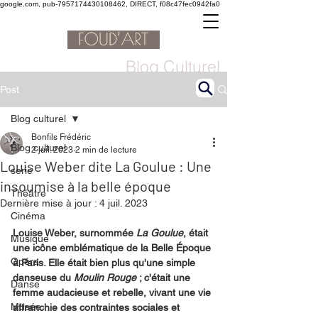
google.com, pub-7957174430108462, DIRECT, f08c47fec0942fa0
Blog Culturel
Post
Blog culturel
Bonfils Frédéric
Blog culturel
2 juil. 2023
2 min de lecture
Louise Weber dite La Goulue : Une
serie
insoumise à la belle époque
Théâtre
Dernière mise à jour :
4 juil. 2023
Cinéma
Louise Weber, surnommée 
La Goulue
, était 
Musique
une icône emblématique de la Belle Époque 
Opéra
à Paris. Elle était bien plus qu'une simple 
danseuse du 
Moulin Rouge 
; c'était une 
Danse
femme audacieuse et rebelle, vivant une vie 
Musée
affranchie des contraintes sociales et 