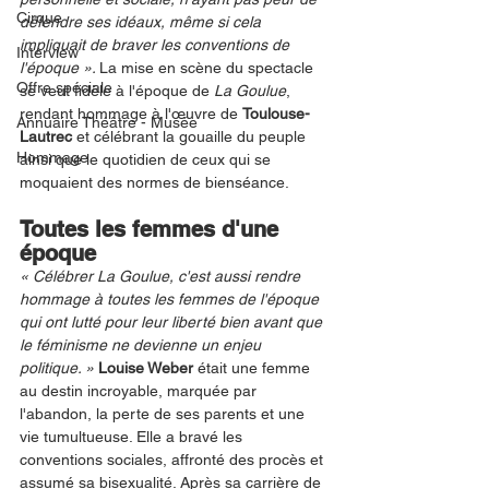
Cirque
défendre ses idéaux, même si cela 
impliquait de braver les conventions de 
Interview
l'époque ». 
La mise en scène du spectacle 
Offre spéciale
se veut fidèle à l'époque de 
La Goulue
, 
rendant hommage à l'œuvre de 
Toulouse-
Annuaire Théâtre - Musée
Lautrec
 et célébrant la gouaille du peuple 
Hommage
ainsi que le quotidien de ceux qui se 
moquaient des normes de bienséance.
Toutes les femmes d'une 
époque
« Célébrer La Goulue, c'est aussi rendre 
hommage à toutes les femmes de l'époque 
qui ont lutté pour leur liberté bien avant que 
le féminisme ne devienne un enjeu 
politique. »
Louise Weber
 était une femme 
au destin incroyable, marquée par 
l'abandon, la perte de ses parents et une 
vie tumultueuse. Elle a bravé les 
conventions sociales, affronté des procès et 
assumé sa bisexualité. Après sa carrière de 