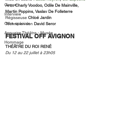
Cirque
Avec 
Charly Voodoo, Odile De Mainville, 
Martin Poppins, Vaslav De Folleterre
Interview
Régisseuse 
Chloé Jardin
Offre spéciale
Technicien son 
David Seror
Annuaire Théâtre - Musée
FESTIVAL OFF AVIGNON
Hommage
THÉÂTRE DU ROI RENÉ
Du 12 au 22 juillet à 23h05