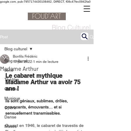
google.com, pub-7957174430108462, DIRECT, f08c47fec0942fa0
Blog Culturel
Post
Blog culturel
Bonfils Frédéric
Blog culturel
17 juil. 2022
1 min de lecture
Madame Arthur
serie
Le cabaret mythique 
Théâtre
Madame Arthur va avoir 75 
ans !
Cinéma
Musique
Ils sont géniaux, sublimes, drôles, 
provocants, émouvants… et si 
Opéra
sensuellement transmissibles.
Danse
Ouvert en 1946, le cabaret de travestis de 
Musée