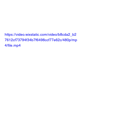
https://video.wixstatic.com/video/b8cda2_b2
7612cf73794f34b7f6498ccf77e62c/480p/mp
4/file.mp4