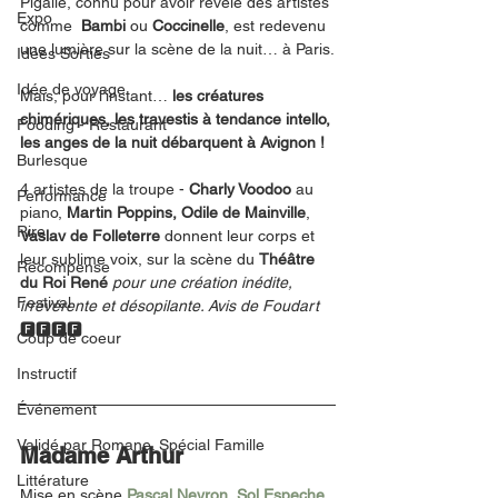
Pigalle, connu pour avoir révélé des artistes 
Expo
comme  
Bambi
 ou 
Coccinelle
, est redevenu 
une lumière sur la scène de la nuit… à Paris.
Idées Sorties
Idée de voyage
Mais, pour l’instant… 
les créatures 
chimériques, les travestis à tendance intello, 
Fooding - Restaurant
les anges de la nuit débarquent à Avignon !
Burlesque
4 artistes de la troupe - 
Charly Voodoo
 au 
Performance
piano, 
Martin Poppins, Odile de Mainville
, 
Rire
Vaslav de Folleterre 
donnent leur corps et 
leur sublime voix, sur la scène du 
Théâtre 
Récompense
du Roi René
pour une création inédite, 
Festival
irrévérente et désopilante. Avis de Foudart 
🅵🅵🅵🅵
Coup de coeur
Instructif
Événement
Validé par Romane. Spécial Famille
Madame Arthur
Littérature
Mise en scène 
Pascal Neyron
, 
Sol Espeche