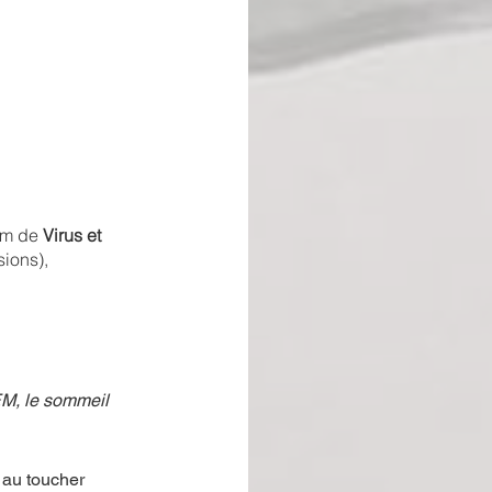
um de 
Virus et 
ions), 
EM, le sommeil 
 au toucher 