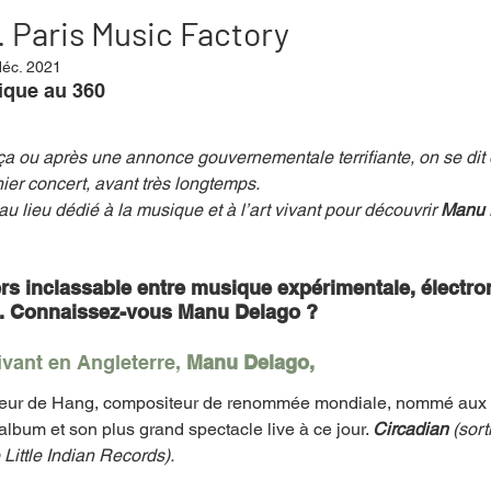
 Paris Music Factory
déc. 2021
mpense
Festival
Coup de coeur
Instructif
que au 360 
ça ou après une annonce gouvernementale terrifiante, on se dit 
. Spécial Famille
Littérature
Cirque
Interview
nier concert, avant très longtemps. 
au lieu dédié à la musique et à l’art vivant pour découvrir
 Manu 
re - Musée
Hommage
ers inclassable entre musique expérimentale, électro
 Connaissez-vous Manu Delago ?
ivant en Angleterre, 
Manu Delago, 
oueur de Hang, compositeur de renommée mondiale, nommé au
album et son plus grand spectacle live à ce jour. 
Circadian
 (sor
 Little Indian Records). 