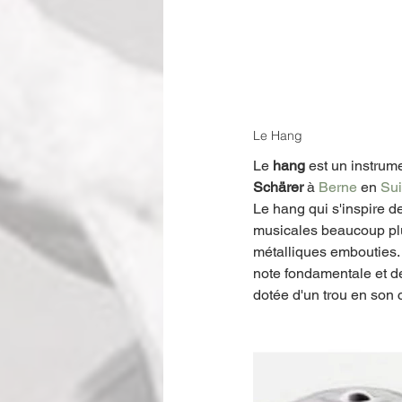
Le Hang
Le 
hang
 est un instru
Schärer
 à 
Berne
 en 
Su
Le hang qui s'inspire d
musicales beaucoup plu
métalliques embouties. L
note fondamentale et de 
dotée d'un trou en son 