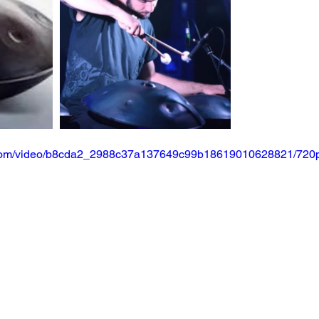
ic.com/video/b8cda2_2988c37a137649c99b18619010628821/720p