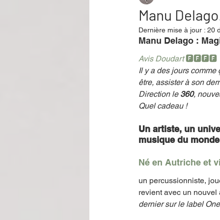
Manu Delago.
Dernière mise à jour :
20 
Performance
Rire
Réco
Manu Delago : Magi
Avis Doudart 
🅵🅵🅵🅵
Il y a des jours comme 
Événement
Validé par Romane
être, assister à son der
Direction le
 360
, nouve
Quel cadeau ! 
Offre spéciale
Annuaire Théât
Un artiste, un univ
musique du monde.
Né en Autriche et v
un percussionniste, j
revient avec un nouvel 
dernier sur le label One