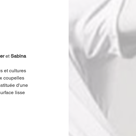
er
 et 
Sabina 
ys
 et cultures 
x coupelles 
nstituée d'une 
urface lisse 