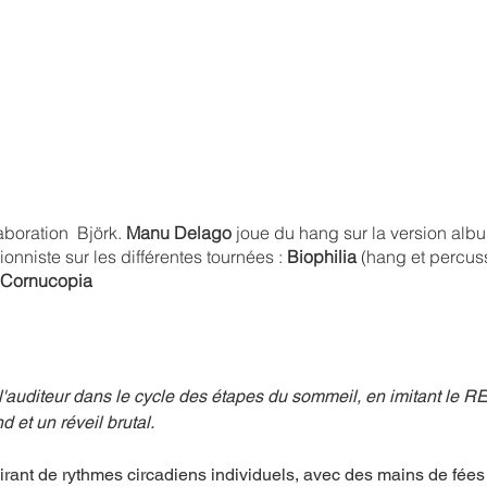
boration  Björk. 
Manu Delago 
joue du hang sur la version alb
onniste sur les différentes tournées : 
Biophilia
 (hang et percuss
Cornucopia
 l'auditeur dans le cycle des étapes du sommeil, en imitant le R
 et un réveil brutal. 
pirant de rythmes circadiens individuels, avec des mains de fées