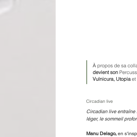
À
 propos de sa colla
devient son 
Percussi
Vulnicura, Utopia
 et 
Circadian live 
Circadian live entraîne
léger, le sommeil profond
Manu Delago,
 en s'ins