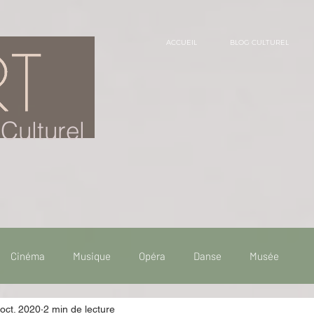
ACCUEIL
BLOG CULTUREL
Culturel
Cinéma
Musique
Opéra
Danse
Musée
oct. 2020
2 min de lecture
 de voyage
Fooding - Restaurant
Burlesque