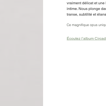
vraiment délicat et une
intime. N
ous plonge dan
transe, subtilité et éla
ns
Ce magnifique opus uniqu
Écoutez l’album Circad