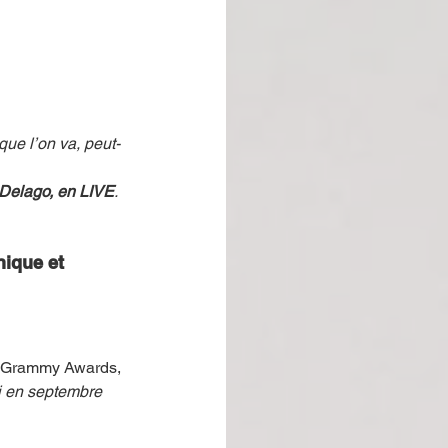
que l’on va, peut-
Delago, en LIVE
. 
nique et 
x Grammy Awards, 
ti en septembre 