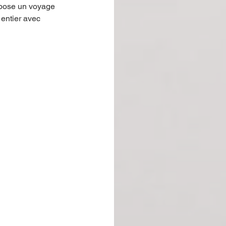
opose un voy
age 
entier avec 