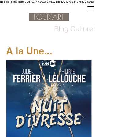
google.com, pub-7957174430108462, DIRECT, f08c47fec0942fa0
Blog Culturel
A la Une...