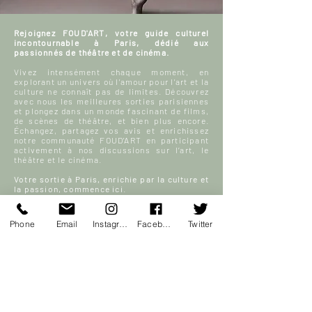
Rejoignez FOUD'ART, votre guide culturel
incontournable à Paris, dédié aux
passionnés de théâtre et de cinéma.
Vivez intensément chaque moment, en
explorant un univers où l'amour pour l'art et la
culture ne connaît pas de limites. Découvrez
avec nous les meilleures sorties parisiennes
et plongez dans un monde fascinant de films,
de scènes de théâtre, et bien plus encore.
Échangez, partagez vos avis et enrichissez
notre communauté FOUD'ART en participant
activement à nos discussions sur l’art, le
théâtre et le cinéma.
Votre sortie à Paris, enrichie par la culture et
la passion, commence ici.
En savoir plus
Phone
Email
Instagram
Facebook
Twitter
S'inscrire
ACCUEIL
Blog culturel