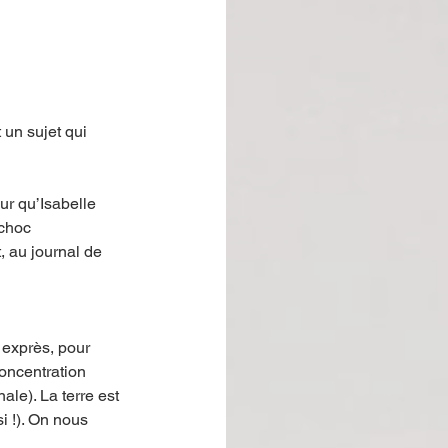
 un sujet qui 
ur qu’Isabelle 
 choc 
, au journal de 
 exprès, pour 
oncentration 
ale). La terre est 
i !). On nous 