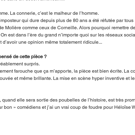
mme. La connerie, c’est le malheur de l’homme. 
imposteur qui dure depuis plus de 80 ans a été réfutée par tous l
e Molière comme ceux de Corneille. Alors pourquoi remettre de l
. On est dans l’ère du grand n’importe quoi sur les réseaux sociau
 d’avoir une opinion même totalement ridicule...
 pensé de cette pièce ?
gréablement surpris. 
vement farouche que ça m’apporte, la pièce est bien écrite. La co
 trouvée et même brillante. La mise en scène hyper inventive et l
uand elle sera sortie des poubelles de l’histoire, est très prome
r bon » comédiens et j’ai un vrai coup de foudre pour Héloïse W