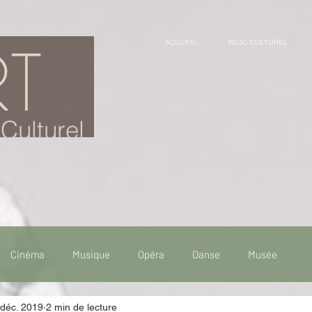
ACCUEIL
BLOG CULTUREL
Culturel
Cinéma
Musique
Opéra
Danse
Musée
 déc. 2019
2 min de lecture
 de voyage
Fooding - Restaurant
Burlesque