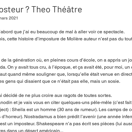
posteur ? Theo Théâtre
mars 2021
mpense
Festival
Coup de coeur
Instructif
’abord que j’ai eu beaucoup de mal à aller voir ce spectacle. 
s, cette histoire d’imposture de Molière auteur n’est pas du tout
. Spécial Famille
Littérature
Cirque
Interview
is de la génération où, en pleines cours d’école, on a appris un jo
da. On y avait tous cru, à l’époque, et ça avait été, pour moi, un
re - Musée
Hommage
 faut quand même souligner que, lorsqu’elle était venue en direct
des gens qui disaient que ce n’était pas elle, mais un sosie. 
’ai décidé de ne plus croire aux ragots de toutes sortes. 
nodin et je vais vous en citer quelques-uns pêle-mêle (c’est fait
ject) : Sheila est un homme (30 ans de rumeur). Les camps de c
 d’horreur). Nostradamus a bien prédit l’avenir (une année infern
 est un imposteur. Shakespeare n’a pas écrit ses pièces (lui auss
res dans un désert américain...