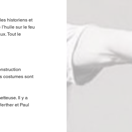
es historiens et 
’huile sur le feu 
x. Tout le 
nstruction 
es costumes sont 
tteuse. Il y a 
erther et Paul 