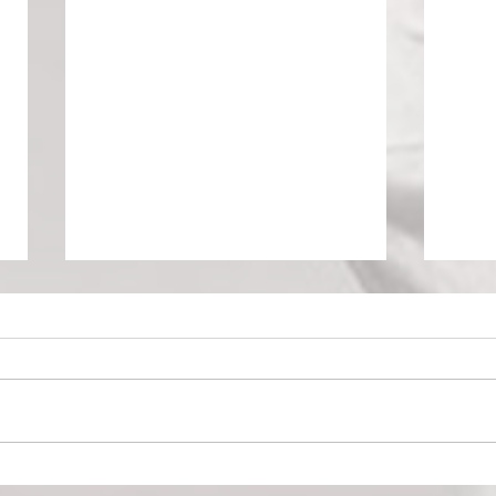
Le Ring de Katharsy : Une
Mon 