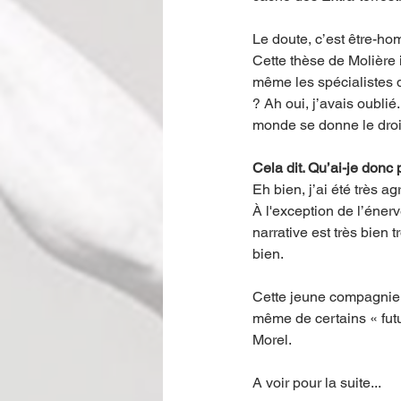
Le doute, c’est être-ho
Cette thèse de Molière 
même les spécialistes d
? Ah oui, j’avais oublié
monde se donne le droit
Cela dit. Qu’ai-je donc
Eh bien, j’ai été très a
À l'exception de l’éner
narrative est très bien
bien. 
Cette jeune compagnie, q
même de certains « futu
Morel. 
A voir pour la suite...