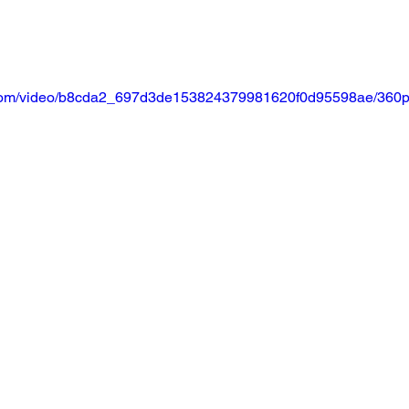
ic.com/video/b8cda2_697d3de153824379981620f0d95598ae/360p