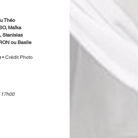
u Théo 
O, Maïka 
Stanislas 
ON ou Basile 
n
 • Crédit Photo 
e 17h00