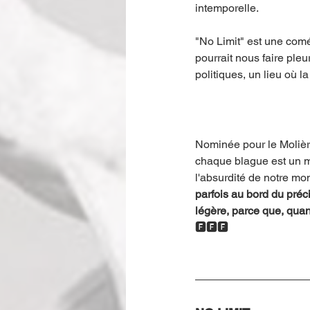
intemporelle.
"No Limit" est une comé
pourrait nous faire pleu
politiques, un lieu où l
Nominée pour le Molière
chaque blague est un mi
l'absurdité de notre mo
parfois au bord du préc
légère, parce que, quand
🅵🅵🅵