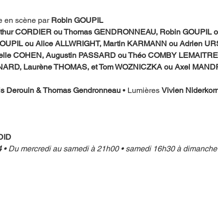
e en scène par 
Robin GOUPIL
rthur CORDIER ou Thomas GENDRONNEAU, Robin GOUPIL o
GOUPIL ou Alice ALLWRIGHT, Martin KARMANN ou Adrien URS
elle COHEN, Augustin PASSARD ou Théo COMBY LEMAITRE, 
ARD, Laurène THOMAS, et Tom WOZNICZKA ou Axel MANDR
is Derouin & Thomas Gendronneau
 • Lumières 
Vivien Niderkor
DID
4 
• Du mercredi au samedi à 21h00 • samedi 16h30 à dimanch