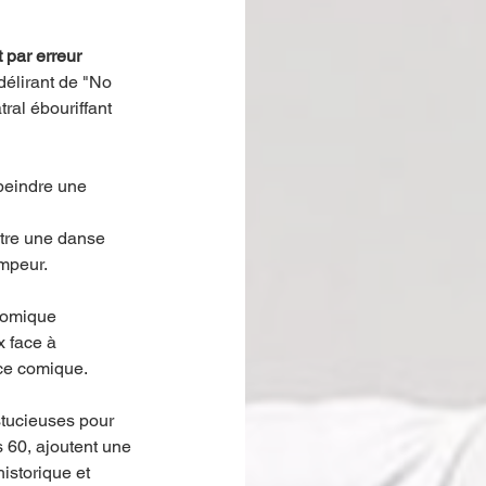
par erreur 
élirant de "No 
ral ébouriffant 
 peindre une 
tre une danse 
ompeur.
comique 
x face à 
rce comique.
stucieuses pour 
 60, ajoutent une 
istorique et 