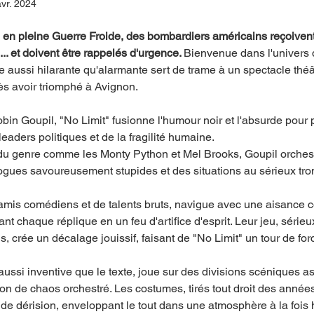
vr. 2024
en pleine Guerre Froide, des bombardiers américains reçoivent 
.. et doivent être rappelés d'urgence. 
Bienvenue dans l'univers d
e aussi hilarante qu'alarmante sert de trame à un spectacle théât
ès avoir triomphé à Avignon.
obin Goupil, "No Limit" fusionne l'humour noir et l'absurde pour
leaders politiques et de la fragilité humaine.
 du genre comme les Monty Python et Mel Brooks, Goupil orches
ogues savoureusement stupides et des situations au sérieux tr
amis comédiens et de talents bruts, navigue avec une aisance 
t chaque réplique en un feu d'artifice d'esprit. Leur jeu, sérieu
ns, crée un décalage jouissif, faisant de "No Limit" un tour de fo
aussi inventive que le texte, joue sur des divisions scéniques a
ion de chaos orchestré. Les costumes, tirés tout droit des années
 de dérision, enveloppant le tout dans une atmosphère à la fois h