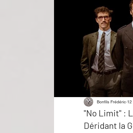
Performance
Rire
Réco
Événement
Validé par Romane
Offre spéciale
Annuaire Théât
Bonfils Frédéric
12 
"No Limit" :
Déridant la 