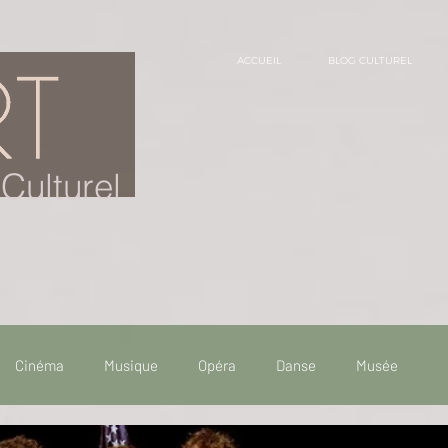
ACCUEIL
BLOG CULTUREL
Culturel
Cinéma
Musique
Opéra
Danse
Musée
 de voyage
Fooding - Restaurant
Burlesque