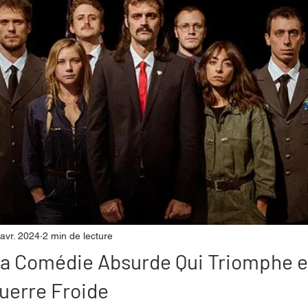
mpense
Festival
Coup de coeur
Instructif
. Spécial Famille
Littérature
Cirque
Interview
re - Musée
Hommage
avr. 2024
2 min de lecture
 La Comédie Absurde Qui Triomphe 
Guerre Froide