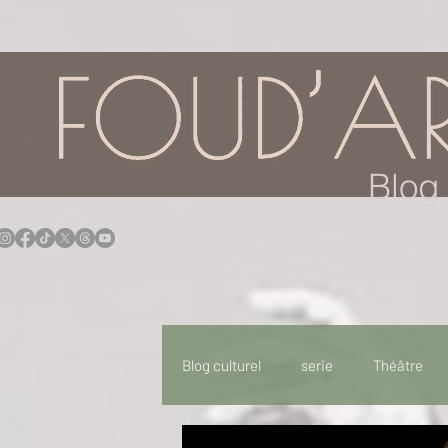
google.com, pub-7957174430108462, DIRECT, f08c47fec0942fa0
Blog 
Blog culturel
serie
Théâtre
Expo
Idées Sorties
Idée